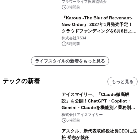
フラワーライフ振興協議会
3時間前
『Karous -The Blur of Re:venant-
New Order』 2027年1月発売予定！
クラウドファンディングを8月8日より
開始
株式会社RS34
3時間前
ライフスタイルの新着をもっと見る
テックの新着
もっと見る
アイスマイリー、「Claude徹底解
説」を公開！ChatGPT・Copilot・
Gemini・Claudeを機能別／業務別に
比較―自社に合う生成AIの選び方がわ
株式会社アイスマイリー
かる実践ガイド
5時間前
アスクル、新代表取締役社長CEOに成
松 岳志が就任