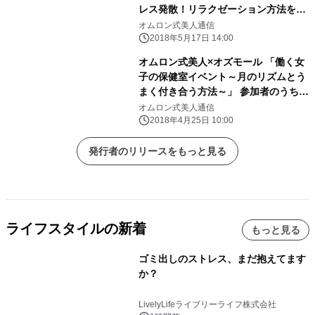
レス発散！リラクゼーション方法をご
紹介
オムロン式美人通信
2018年5月17日 14:00
オムロン式美人×オズモール 「働く女
子の保健室イベント～月のリズムとう
まく付き合う方法～」 参加者のうち
60％の女性が知らなかった生理痛の原
オムロン式美人通信
因と緩和
2018年4月25日 10:00
発行者のリリースをもっと見る
ライフスタイルの新着
もっと見る
ゴミ出しのストレス、まだ抱えてます
か？
LivelyLifeライブリーライフ株式会社