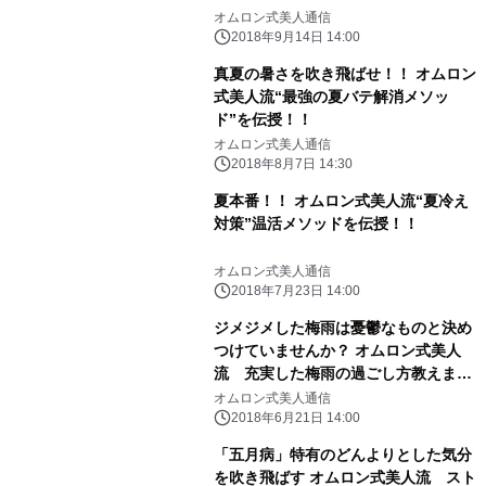
オムロン式美人通信
2018年9月14日 14:00
真夏の暑さを吹き飛ばせ！！ オムロン
式美人流“最強の夏バテ解消メソッ
ド”を伝授！！
オムロン式美人通信
2018年8月7日 14:30
夏本番！！ オムロン式美人流“夏冷え
対策”温活メソッドを伝授！！
オムロン式美人通信
2018年7月23日 14:00
ジメジメした梅雨は憂鬱なものと決め
つけていませんか？ オムロン式美人
流 充実した梅雨の過ごし方教えま
す！
オムロン式美人通信
2018年6月21日 14:00
「五月病」特有のどんよりとした気分
を吹き飛ばす オムロン式美人流 スト