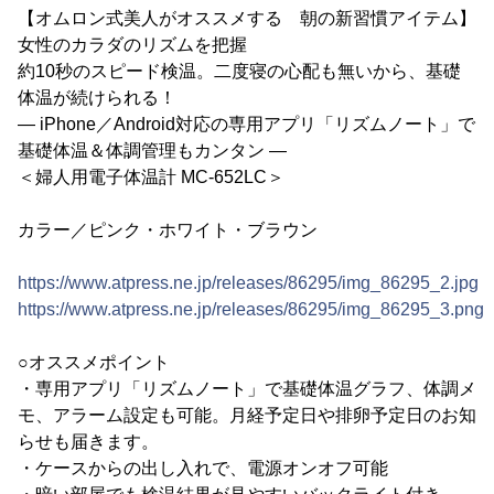
【オムロン式美人がオススメする 朝の新習慣アイテム】
女性のカラダのリズムを把握
約10秒のスピード検温。二度寝の心配も無いから、基礎
体温が続けられる！
― iPhone／Android対応の専用アプリ「リズムノート」で
基礎体温＆体調管理もカンタン ―
＜婦人用電子体温計 MC-652LC＞
カラー／ピンク・ホワイト・ブラウン
https://www.atpress.ne.jp/releases/86295/img_86295_2.jpg
https://www.atpress.ne.jp/releases/86295/img_86295_3.png
○オススメポイント
・専用アプリ「リズムノート」で基礎体温グラフ、体調メ
モ、アラーム設定も可能。月経予定日や排卵予定日のお知
らせも届きます。
・ケースからの出し入れで、電源オンオフ可能