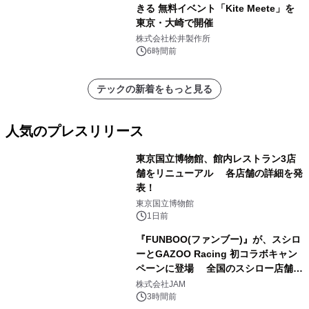
きる 無料イベント「Kite Meete」を
東京・大崎で開催
株式会社松井製作所
6時間前
テックの新着をもっと見る
人気のプレスリリース
東京国立博物館、館内レストラン3店
舗をリニューアル 各店舗の詳細を発
表！
1
東京国立博物館
1日前
『FUNBOO(ファンブー)』が、スシロ
ーとGAZOO Racing 初コラボキャン
ペーンに登場 全国のスシロー店舗で
2
GR 4車種の FUNBOO(ミニカー)付き
株式会社JAM
メニューが展開されます
3時間前