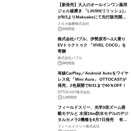
【新発売】大人のオールインワン薬用
ジェル歯磨き 「LilliSH(リリッシュ)」
が8/3よりMakuakeにて先行販売開
3
始！
スモカ歯磨株式会社
4時間前
株式会社バブル、伊勢原市へ3人乗り
EVトゥクトゥク 「VIVEL COCO」を
寄贈
4
株式会社バブル
9時間前
有線CarPlay／Android Autoをワイヤ
レス化 「Mini Aura」 OTTOCASTが
発売、2色展開で8/31まで40％OFF！
5
OTTOCAST株式会社
12時間前
フィールドスリー、光学3倍ズーム搭
載モデルと 水深10m防水モデルのデジ
タルカメラ2機種を8月7日発売 有効
6
約1300万画素、用途別に選べるコンデ
フィールドスリー株式会社