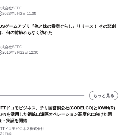
株式会社SEEC
2023年5月2日 11:30
iOSゲームアプリ『俺と妹の看病ぐらし』リリース！ その悲劇
は、何の前触れもなく訪れた
株式会社SEEC
2016年3月22日 12:30
もっと見る
NTTドコモビジネス、チリ国営銅公社(CODELCO)とIOWN(R)
APNを活用した銅鉱山遠隔オペレーション高度化に向けた調
査・実証を開始
NTTドコモビジネス株式会社
2日前