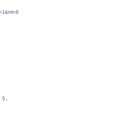
ls=1&mt=8
ょう。