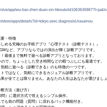
com/us/app/wu-liao-zhen-duan-xin-litesuto/id1063630987?l=ja&
om/store/apps/details?id=tokyo.seec.diagnosisUrasainou
概要・特徴
楽しめる究極のお手軽アプリ『心理テスト（診断テスト）』
GMなど、アプリならではの演出が輝く診断アプリです。
し！最後まで無料で遊べる診断アプリとなっております。
いので、ちょっとした空き時間などの暇つぶしにも最適です。
く気軽に遊べる（診断できる）のも特徴の一つです。
ストではなく、気軽にできるカジュアル診断アプリです。
結果が全てとは限りません。あなたの人生はあなたが選びまし
診断方法（遊び方）
0問）に選択方式で答えるシンプル操作。
んでも前の問題（質問）に戻れるバック機能付き。