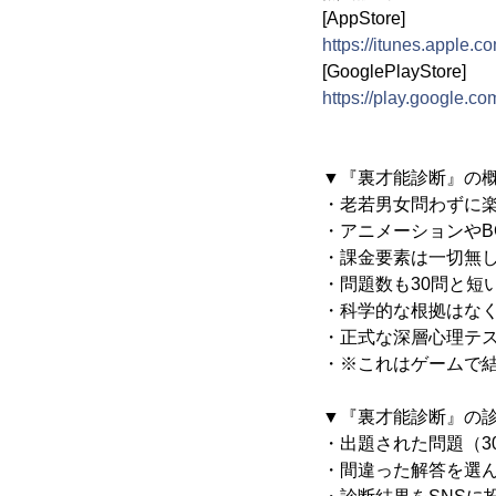
[AppStore]
https://itunes.apple.
[GooglePlayStore]
https://play.google.c
▼『裏才能診断』の
・老若男女問わずに
・アニメーションやB
・課金要素は一切無
・問題数も30問と短
・科学的な根拠はな
・正式な深層心理テ
・※これはゲームで
▼『裏才能診断』の
・出題された問題（3
・間違った解答を選