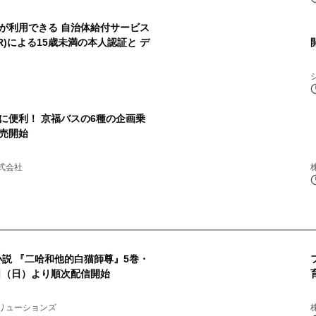
が利用できる 自治体給付サービス
l(R)による15歳未満の本人認証と デ
に便利！ 京福バスの6種の企画乗
売開始
式会社
小説 『二哈和他的白猫師尊』5巻・
9日（日）より順次配信開始
リューションズ
株