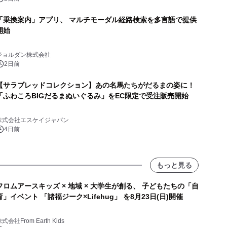
「乗換案内」アプリ、 マルチモーダル経路検索を多言語で提供
開始
ジョルダン株式会社
2日前
【サラブレッドコレクション】あの名馬たちがだるまの姿に！
「ふわころBIGだるまぬいぐるみ」をEC限定で受注販売開始
株式会社エスケイジャパン
4日前
もっと見る
フロムアースキッズ × 地域 × 大学生が創る、 子どもたちの「自
育」イベント 「諸福ジーク×Lifehug」 を8月23日(日)開催
式会社From Earth Kids