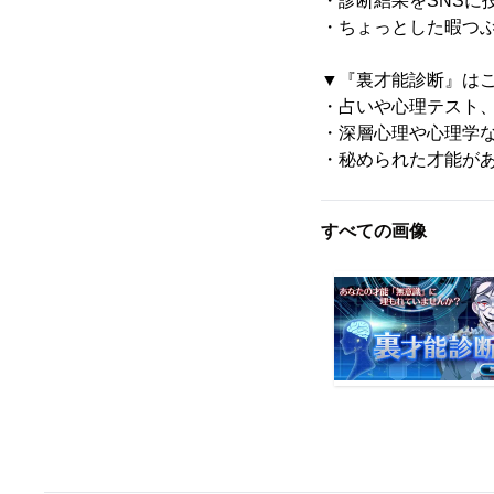
・診断結果をSNSに
・ちょっとした暇つ
▼『裏才能診断』は
・占いや心理テスト
・深層心理や心理学
・秘められた才能が
すべての画像