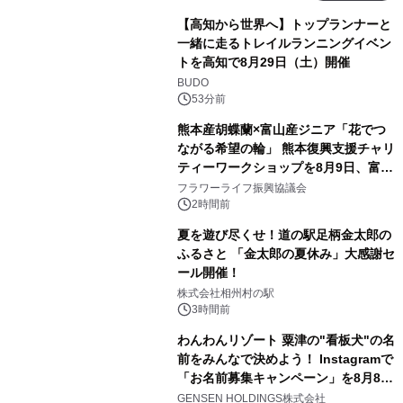
【高知から世界へ】トップランナーと
一緒に走るトレイルランニングイベン
トを高知で8月29日（土）開催
BUDO
53分前
熊本産胡蝶蘭×富山産ジニア「花でつ
ながる希望の輪」 熊本復興支援チャリ
ティーワークショップを8月9日、富
山・射水で開催
フラワーライフ振興協議会
2時間前
夏を遊び尽くせ！道の駅足柄金太郎の
ふるさと 「金太郎の夏休み」大感謝セ
ール開催！
株式会社相州村の駅
3時間前
わんわんリゾート 粟津の"看板犬"の名
前をみんなで決めよう！ Instagramで
「お名前募集キャンペーン」を8月8日
(土)より開催
GENSEN HOLDINGS株式会社