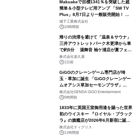
Makuakeで目標1341％を突破した超
簡単＆小型テレビ用アンプ 「SW TV
Plus」8月7日より一般販売開始！ ケ
2
ーブル1本つなぐだけ、テレビの音が
城下工業株式会社
ぐっと豊かに
10時間前
帰りの渋滞を避けて「温泉＆サウナ」
三井アウトレットパーク木更津から車
で約5分 湯舞音 袖ケ浦店が夏フェア
3
メニューを提供
株式会社楽久屋
1日前
GiGOのクレーンゲーム専門店が埼
玉・草加に誕生 「GiGOクレーンゲー
ムオアシス草加セーモンプラザ」
4
2026年8月7日(金)10時グランドオープ
株式会社GENDA GiGO Entertainment
ン
5時間前
1833年に英国王室御用達を賜った世界
初のウイスキー 『ロイヤル・ブラック
ラ』の旗艦店が2026年6月新宿に誕
5
生 バカルディ ジャパンと連携した
株式会社ティグリス
没入型バー「BAR Arca」
11時間前