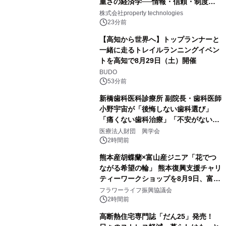
重さの経済学──情報・信頼・制度を
PropTechはどう組み替えるか）｜
株式会社property technologies
PropTech-Lab
23分前
【高知から世界へ】トップランナーと
一緒に走るトレイルランニングイベン
トを高知で8月29日（土）開催
BUDO
53分前
新橋歯科医科診療所 副院長・歯科医師
小野宇宙が「後悔しない歯科選び」
「痛くない歯科治療」「不安がない治
療計画」をテーマに専門監修
医療法人財団 興学会
2時間前
熊本産胡蝶蘭×富山産ジニア「花でつ
ながる希望の輪」 熊本復興支援チャリ
ティーワークショップを8月9日、富
山・射水で開催
フラワーライフ振興協議会
2時間前
高断熱住宅専門誌「だん25」発売！