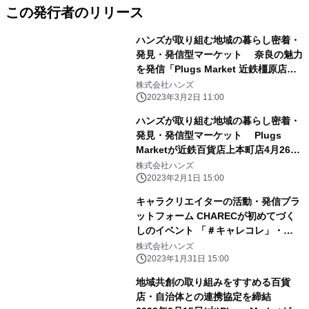
この発行者のリリース
ハンズが取り組む地域の暮らし密着・
発見・発信型マーケット 奈良の魅力
を発信「Plugs Market 近鉄橿原店」
奈良県初、2023年3月15日(水)にオ
株式会社ハンズ
ープン
2023年3月2日 11:00
ハンズが取り組む地域の暮らし密着・
発見・発信型マーケット Plugs
Marketが近鉄百貨店上本町店4月26日
(水)オープン！
株式会社ハンズ
2023年2月1日 15:00
キャラクリエイターの活動・発信プラ
ットフォーム CHARECが初めてづく
しのイベント 「＃キャレコレ」・
「CHAREC POPUP STORE」を開
株式会社ハンズ
催！
2023年1月31日 15:00
地域共創の取り組みをすすめる百貨
店・自治体との連携協定を締結