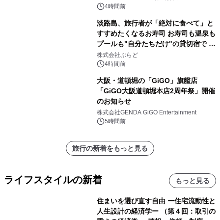
4時間前
淡路島、旅行者が「絶対に食べて」と
すすめたくなるお寿司 お寿司も温泉も
プールも"自分たちだけ"の貸切宿で 1
日1組限定「岩屋温泉 絵島別庭 海と
株式会社ぷらど
森」の握り寿司プラン
4時間前
大阪・道頓堀の「GiGO」旗艦店
「GiGO大阪道頓堀本店2周年祭」開催
のお知らせ
株式会社GENDA GiGO Entertainment
5時間前
旅行の新着をもっと見る
ライフスタイルの新着
もっと見る
住まいを選び直す自由 ー住宅流動性と
人生設計の経済学ー （第４回：取引の