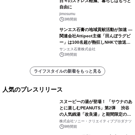
日々のストレス軽減、暮らしはもっと
自由に
jimosumu
3時間前
サンエス石膏の地域貢献活動が加速 ―
関連会社Attipect主催「田んぼラグビ
ー」は100名超が熱狂しNHKで放送さ
れました。
サンエス石膏株式会社
3時間前
ライフスタイルの新着をもっと見る
人気のプレスリリース
スヌーピーの湯が登場！ 「サウナのあ
とに楽しむPEANUTS」第2弾 渋谷
の人気銭湯「改良湯」と期間限定のコ
1
ラボレーション サウナイキタイコラ
株式会社ソニー・クリエイティブプロダクツ
ボグッズも発売決定！
9時間前