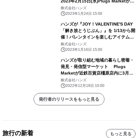
2023年2月15日(水)Plugs Marketが八
木橋百貨店内にオープン
株式会社ハンズ
2023年1月24日 15:00
ハンズが『JOY！VALENTINE'S DAY
「解き放とうじぶん」』を 1/13から開
催！バレンタインを楽しむアイテムを
豊富にご用意
株式会社ハンズ
2023年1月16日 15:00
ハンズが取り組む地域の暮らし密着・
発見・発信型マーケット Plugs
Marketが近鉄百貨店橿原店内に3月15
日(水)オープン！
株式会社ハンズ
2022年12月19日 10:00
発行者のリリースをもっと見る
旅行の新着
もっと見る