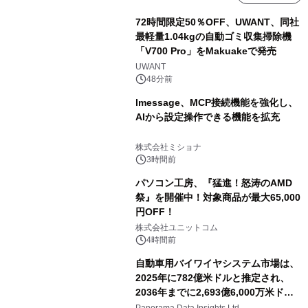
72時間限定50％OFF、UWANT、同社
最軽量1.04kgの自動ゴミ収集掃除機
「V700 Pro」をMakuakeで発売
UWANT
48分前
lmessage、MCP接続機能を強化し、
AIから設定操作できる機能を拡充
株式会社ミショナ
3時間前
パソコン工房、『猛進！怒涛のAMD
祭』を開催中！対象商品が最大65,000
円OFF！
株式会社ユニットコム
4時間前
自動車用バイワイヤシステム市場は、
2025年に782億米ドルと推定され、
2036年までに2,693億6,000万米ドル
に達すると予測されており、予測期間