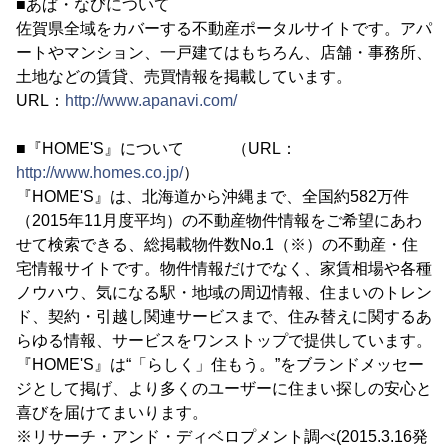
■あぱ・なびについて
佐賀県全域をカバーする不動産ポータルサイトです。アパ
ートやマンション、一戸建てはもちろん、店舗・事務所、
土地などの賃貸、売買情報を掲載しています。
URL：
http://www.apanavi.com/
■『HOME'S』について （URL：
http://www.homes.co.jp/
）
『HOME'S』は、北海道から沖縄まで、全国約582万件
（2015年11月度平均）の不動産物件情報をご希望にあわ
せて検索できる、総掲載物件数No.1（※）の不動産・住
宅情報サイトです。物件情報だけでなく、家賃相場や各種
ノウハウ、気になる駅・地域の周辺情報、住まいのトレン
ド、契約・引越し関連サービスまで、住み替えに関するあ
らゆる情報、サービスをワンストップで提供しています。
『HOME'S』は“「らしく」住もう。”をブランドメッセー
ジとして掲げ、より多くのユーザーに住まい探しの安心と
喜びを届けてまいります。
※リサーチ・アンド・ディベロプメント調べ(2015.3.16発