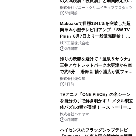
の人気銭湯「改良湯」と期間限定のコ
1
ラボレーション サウナイキタイコラ
株式会社ソニー・クリエイティブプロダクツ
ボグッズも発売決定！
5時間前
Makuakeで目標1341％を突破した超
簡単＆小型テレビ用アンプ 「SW TV
Plus」8月7日より一般販売開始！ ケ
2
ーブル1本つなぐだけ、テレビの音が
城下工業株式会社
ぐっと豊かに
6時間前
帰りの渋滞を避けて「温泉＆サウナ」
三井アウトレットパーク木更津から車
で約5分 湯舞音 袖ケ浦店が夏フェア
3
メニューを提供
株式会社楽久屋
1日前
TVアニメ『ONE PIECE』の名シーン
を自分の手で解き明かす！ メタル製立
体パズル3種が登場！ ～ストーリーと
4
ギミックが融合した 大人の体験型パズ
株式会社ハナヤマ
ルが8月7日(金)12時より先行予約受付
5時間前
開始～
ハイセンスのフラッグシップテレビ