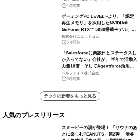
Panorama Data Insights Ltd.
（2026年～2036年）
4時間前
ゲーミングPC LEVEL∞より、「認定
再生メモリ」を採用したNVIDIA®
GeForce RTX™ 5080搭載モデル、
NVIDIA® GeForce RTX™ 5070 Ti搭
株式会社ユニットコム
載モデルを販売開始
5時間前
「Salesforceに商談日とステータスし
か入ってない」会社が、 半年で活動入
力量10倍・そしてAgentforce活用へ
── 敷島住宅×bellSalesAI事例公開
ベルフェイス株式会社
5時間前
テックの新着をもっと見る
人気のプレスリリース
スヌーピーの湯が登場！ 「サウナのあ
とに楽しむPEANUTS」第2弾 渋谷