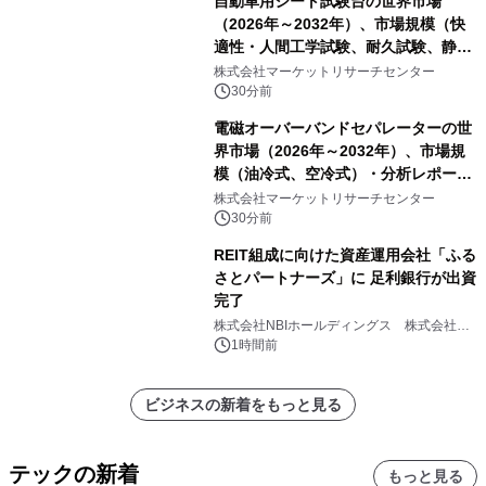
自動車用シート試験台の世界市場
（2026年～2032年）、市場規模（快
適性・人間工学試験、耐久試験、静的
試験、動的試験、その他）・分析レポ
株式会社マーケットリサーチセンター
ートを発表
30分前
電磁オーバーバンドセパレーターの世
界市場（2026年～2032年）、市場規
模（油冷式、空冷式）・分析レポート
を発表
株式会社マーケットリサーチセンター
30分前
REIT組成に向けた資産運用会社「ふる
さとパートナーズ」に 足利銀行が出資
完了
株式会社NBIホールディングス 株式会社
PROSPER
1時間前
ビジネスの新着をもっと見る
テックの新着
もっと見る