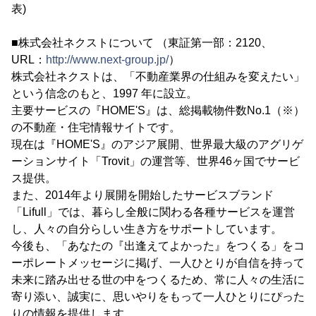
表)
■株式会社ネクストについて （東証第一部：2120、
URL：
http://www.next-group.jp/
）
株式会社ネクストは、「不動産業界の仕組みを変えたい」
という信念のもと、1997 年に設立。
主要サービスの『HOME'S』は、総掲載物件数No.1（※）
の不動産・住宅情報サイトです。
現在は『HOME'S』のアジア展開、世界最大級のアグリゲ
ーションサイト「Trovit」の運営等、世界46ヶ国でサービ
ス提供。
また、2014年より展開を開始したサービスブランド
「Lifull」では、暮らし全般に関わる各種サービスを運営
し、人々の自分らしい生き方をサポートしています。
今後も、「あなたの『出逢えてよかった』をつくる」をコ
ーポレートメッセージに掲げ、一人ひとりが自信を持って
未来に踏み出せる世の中をつくるため、常に人々の生活に
寄り添い、誠実に、思いやりをもって一人ひとりにぴった
りの情報を提供します。