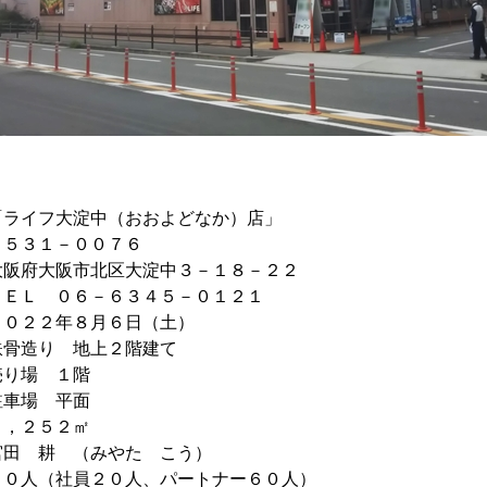
フ大淀中（おおよどなか）店」
３１－００７６
北区大淀中３－１８－２２
０６－６３４５－０１２１
２０２２年８月６日（土）
鉄骨造り 地上２階建て
 １階
 平面
 １，２５２㎡
耕 （みやた こう）
８０人（社員２０人、パートナー６０人）