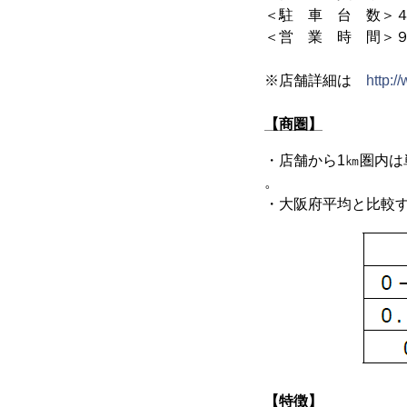
＜駐 車 台 数＞
＜営 業 時 間＞
※店舗詳細は
http:/
【商圏】
・店舗から1㎞圏内
。
・大阪府平均と比較
【特徴】