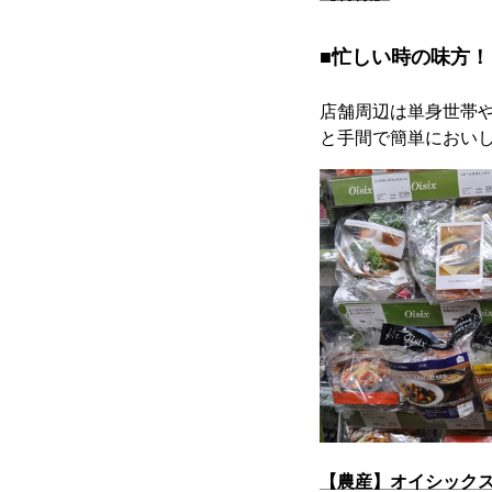
■忙しい時の味方
店舗周辺は単身世帯
と手間で簡単におい
【農産】オイシック