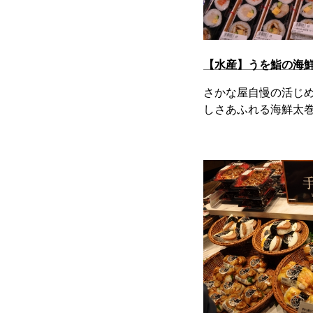
【水産】うを鮨の海
さかな屋自慢の活じ
しさあふれる海鮮太