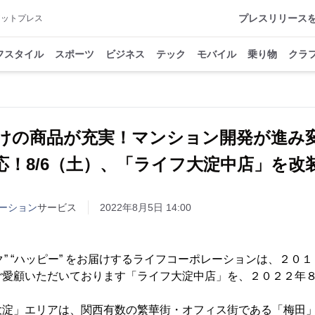
プレスリリース
アットプレス
フスタイル
スポーツ
ビジネス
テック
モバイル
乗り物
クラ
けの商品が充実！マンション開発が進み
応！8/6（土）、「ライフ大淀中店」を改
ーション
サービス
2022年8月5日 14:00
ワク” “ハッピー” をお届けするライフコーポレーションは、２０
ご愛顧いただいております「ライフ大淀中店」を、２０２２年
。
淀」エリアは、関西有数の繁華街・オフィス街である「梅田」