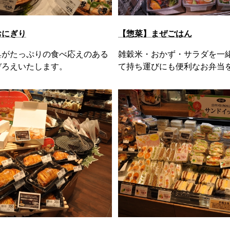
おにぎり
【惣菜】まぜごはん
具がたっぷりの食べ応えのある
雑穀米・おかず・サラダを一
ぞろえいたします。
て持ち運びにも便利なお弁当