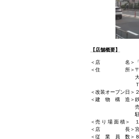
【店舗概要】
＜店 名＞「ライ
＜住 所＞〒５
大阪府大阪市
ＴＥＬ 
＜改装オープン日＞
＜建 物 構 造＞
売り場
駐車場
＜売 り 場 面 積＞
＜店 長＞宮田 
＜従 業 員 数＞