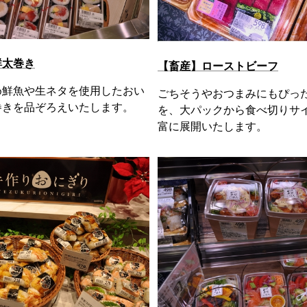
鮮太巻き
【畜産】ローストビーフ
め鮮魚や生ネタを使用したおい
ごちそうやおつまみにもぴっ
巻きを品ぞろえいたします。
を、大パックから食べ切りサ
富に展開いたします。