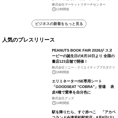
メント、その他）・分析レポートを発
株式会社マーケットリサーチセンター
表
11時間前
ビジネスの新着をもっと見る
人気のプレスリリース
PEANUTS BOOK FAIR 2026が スヌ
ーピーの誕生日の8月10日より 全国の
書店123店舗で開催！
1
株式会社ソニー・クリエイティブプロダクツ
16時間前
エリミネーター/SE専用シート
「GOODSEAT “COBRA”」登場 表
皮4種で愛車を自分色に
2
株式会社グッズ
14時間前
駅を降りたら、すぐ赤べこ 「アカベ
コランド会津若松駅前店」8月8日(土)