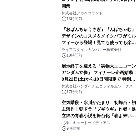
開業
3
株式会社アカベコランド
13時間前
『おぱんちゅうさぎ』『んぽちゃむ』
デザインのコスメ＆メイクパフがミル
フィーから登場！見ても使っても楽し
4
い、ポップでキュートなコレクショ
ライフスタイルカンパニー株式会社
ン。
18時間前
展示終了を迎える「実物大ユニコーン
ガンダム立像」 フィナーレ企画始動！
8月22日(土)から10日間限定で 特別映
5
像『UNICORN GUNDAM Statue ―
株式会社バンダイナムコフィルムワークス
BEYOND POSSIBILITY ―』を上映！
17時間前
空気階段・水川かたまり 初舞台・初
主演作！朝ドラ『ブギウギ』作者・足
立紳の青春小説を舞台化『春よ来い、
6
マジで来い』キービジュアル解禁！
（株）キョードーメディアス
9時間前