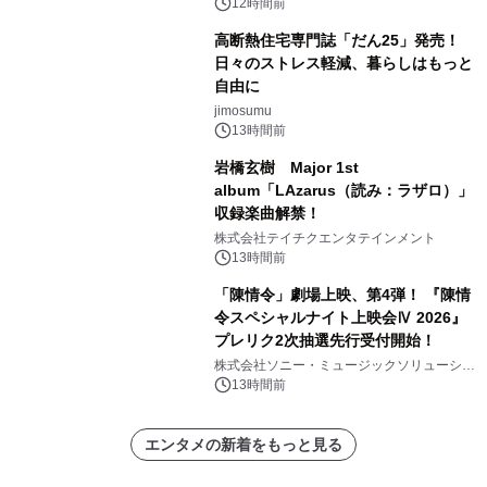
12時間前
高断熱住宅専門誌「だん25」発売！
日々のストレス軽減、暮らしはもっと
自由に
jimosumu
13時間前
岩橋玄樹 Major 1st
album「LAzarus（読み：ラザロ）」
収録楽曲解禁！
株式会社テイチクエンタテインメント
13時間前
「陳情令」劇場上映、第4弾！ 『陳情
令スペシャルナイト上映会Ⅳ 2026』
プレリク2次抽選先行受付開始！
株式会社ソニー・ミュージックソリューショ
ンズ
13時間前
エンタメの新着をもっと見る