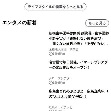
ライフスタイルの新着をもっと見る
エンタメの新着
もっと見る
新橋歯科医科診療所 副院長・歯科医師
小野宇宙が「後悔しない歯科選び」
「痛くない歯科治療」「不安がない治
療計画」をテーマに専門監修
医療法人財団 興学会
12時間前
名古屋で毎日開催、イマーシブシアタ
ーの常設施設をオープン！
クローズシアター
12時間前
広島生まれのぷよぷよ 広島企業No.1
の“ぷよぷよ愛”が決定！
広島ホームテレビ