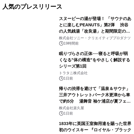
人気のプレスリリース
スヌーピーの湯が登場！ 「サウナのあ
とに楽しむPEANUTS」第2弾 渋谷
の人気銭湯「改良湯」と期間限定のコ
1
ラボレーション サウナイキタイコラ
株式会社ソニー・クリエイティブプロダクツ
ボグッズも発売決定！
19時間前
眠りづらさの正体──寝ると呼吸が弱
くなる"体の構造"をやさしく解説する
シリーズ第1回
2
トラタニ株式会社
1日前
帰りの渋滞を避けて「温泉＆サウナ」
三井アウトレットパーク木更津から車
で約5分 湯舞音 袖ケ浦店が夏フェア
3
メニューを提供
株式会社楽久屋
1日前
1833年に英国王室御用達を賜った世界
初のウイスキー 『ロイヤル・ブラック