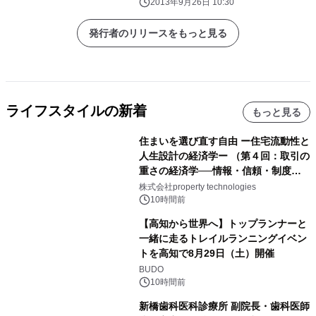
2013年9月26日 10:30
発行者のリリースをもっと見る
ライフスタイルの新着
もっと見る
住まいを選び直す自由 ー住宅流動性と
人生設計の経済学ー （第４回：取引の
重さの経済学──情報・信頼・制度を
PropTechはどう組み替えるか）｜
株式会社property technologies
PropTech-Lab
10時間前
【高知から世界へ】トップランナーと
一緒に走るトレイルランニングイベン
トを高知で8月29日（土）開催
BUDO
10時間前
新橋歯科医科診療所 副院長・歯科医師