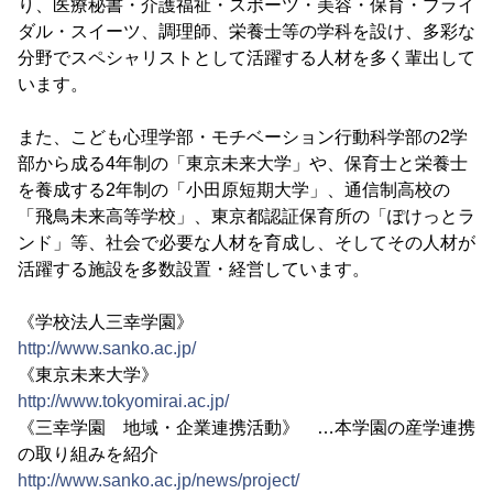
り、医療秘書・介護福祉・スポーツ・美容・保育・ブライ
ダル・スイーツ、調理師、栄養士等の学科を設け、多彩な
分野でスペシャリストとして活躍する人材を多く輩出して
います。
また、こども心理学部・モチベーション行動科学部の2学
部から成る4年制の「東京未来大学」や、保育士と栄養士
を養成する2年制の「小田原短期大学」、通信制高校の
「飛鳥未来高等学校」、東京都認証保育所の「ぽけっとラ
ンド」等、社会で必要な人材を育成し、そしてその人材が
活躍する施設を多数設置・経営しています。
《学校法人三幸学園》
http://www.sanko.ac.jp/
《東京未来大学》
http://www.tokyomirai.ac.jp/
《三幸学園 地域・企業連携活動》 …本学園の産学連携
の取り組みを紹介
http://www.sanko.ac.jp/news/project/