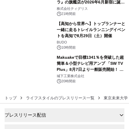
ラ』の旗艦店が2026年6月新宿に誕
4
生 バカルディ ジャパンと連携した
株式会社ティグリス
没入型バー「BAR Arca」
21時間前
【高知から世界へ】トップランナーと
一緒に走るトレイルランニングイベン
トを高知で8月29日（土）開催
5
BUDO
10時間前
Makuakeで目標1341％を突破した超
簡単＆小型テレビ用アンプ 「SW TV
Plus」8月7日より一般販売開始！ ケ
6
ーブル1本つなぐだけ、テレビの音が
城下工業株式会社
ぐっと豊かに
20時間前
トップ
ライフスタイルのプレスリリース一覧
東京未来大学
プレスリリース配信