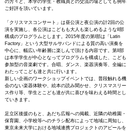
の方々と、本学の学生・教職員との交流の場としても例年
ご好評を頂いています。
「クリスマスコンサート」は昼公演と夜公演の計2回の公
演を実施し、各公演はこどもも大人も楽しめるようなII部
構成のプログラムとします。2015年度の第I部は「Latin
Factory」という大型サルサバンドによる質の高い演奏を
中心に、幅広い年齢層に楽しんで頂ける内容です。第II部
は本学学生が中心となってプログラムを構成した、こども
参加型の音楽劇です。合唱、ダンス、楽器演奏等、全編に
わたってこども達と共に行います。
新しい企画のワークショップイベントでは、普段触れる機
会のない楽器体験や、絵本の読み聞かせ、クリスマスリー
ス作り等、学生とこども達が共に喜びを味わえる時間とし
ていきます。
足立区後援のもと、あだち広報への掲載、近隣の幼稚園・
保育園、小学校等へのチラシ配布によって地域に周知し、
東京未来大学における地域連携プロジェクトのアピールを