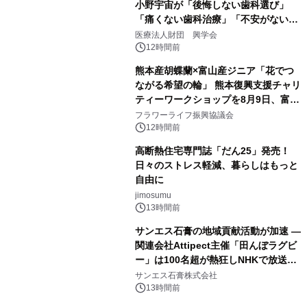
小野宇宙が「後悔しない歯科選び」
「痛くない歯科治療」「不安がない治
療計画」をテーマに専門監修
医療法人財団 興学会
12時間前
熊本産胡蝶蘭×富山産ジニア「花でつ
ながる希望の輪」 熊本復興支援チャリ
ティーワークショップを8月9日、富
山・射水で開催
フラワーライフ振興協議会
12時間前
高断熱住宅専門誌「だん25」発売！
日々のストレス軽減、暮らしはもっと
自由に
jimosumu
13時間前
サンエス石膏の地域貢献活動が加速 ―
関連会社Attipect主催「田んぼラグビ
ー」は100名超が熱狂しNHKで放送さ
れました。
サンエス石膏株式会社
13時間前