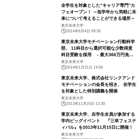
全学生を対象とした“キャリア専門”カ
フェオープン！ ～低学年から気軽に未
来について考えることができる場所～
東京未来大学
2014年6月4日 09:30
東京未来大学モチベーション行動科学
部、 11科目から選択可能な少数得意
科目受験を採用 - 最大366万円免除
の奨学金制度入試も実施 -
東京未来大学
2014年1月21日 14:00
東京未来大学、株式会社リンクアンド
モチベーションの会長を招き、 在学生
を対象とした特別講義を開催
東京未来大学
2013年11月25日 13:30
東京未来大学、在学生全員が参加する
学内ビッグイベント 『三幸フェステ
ィバル』を2013年11月15日に開催！
東京未来大学