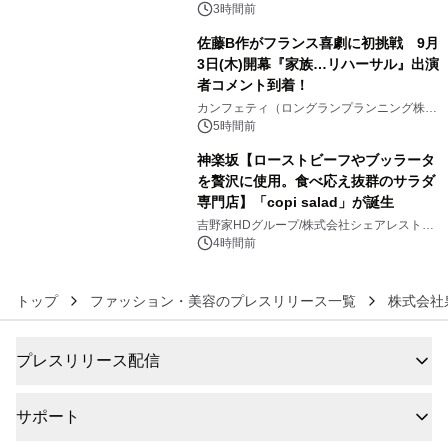
ズ（XL・2XL・3XL）を先行販売中
3時間前
佐藤B作がフランス喜劇に初挑戦 9月
3日(木)開幕『家族…リハーサル』出演
者コメント到着！
5
カンフェティ（ロングランプランニング株式
会社）
5時間前
神楽坂【ローストビーフやブッラータ
を贅沢に使用。食べ応え抜群のサラダ
専門店】「copi salad」が誕生
6
吉野家HDグループ/株式会社シェアレストラ
ン
4時間前
トップ
ファッション・美容のプレスリリース一覧
株式会社
プレスリリース配信
サポート