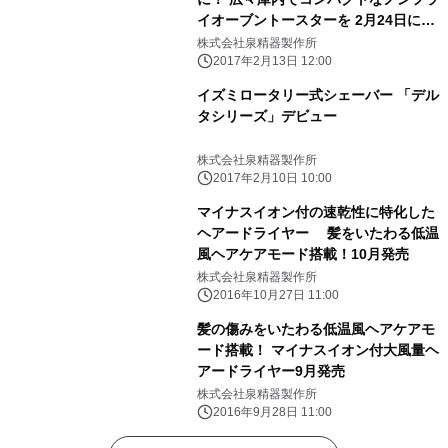
イオーブントースターを 2月24日に発
売
株式会社泉精器製作所
2017年2月13日 12:00
イズミロータリー式シェーバー 「デル
タシリーズ」デビュー
株式会社泉精器製作所
2017年2月10日 10:00
マイナスイオン付の速乾性に特化した
ヘアードライヤー 髪をいたわる低温
風ヘアケアモード搭載！10月発売
株式会社泉精器製作所
2016年10月27日 11:00
髪の傷みをいたわる低温風ヘアケアモ
ード搭載！ マイナスイオン付大風量ヘ
アードライヤー9月発売
株式会社泉精器製作所
2016年9月28日 11:00