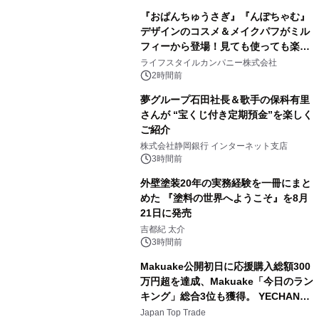
『おぱんちゅうさぎ』『んぽちゃむ』
デザインのコスメ＆メイクパフがミル
フィーから登場！見ても使っても楽し
1
い、ポップでキュートなコレクショ
ライフスタイルカンパニー株式会社
ン。
2時間前
夢グループ石田社長＆歌手の保科有里
さんが “宝くじ付き定期預金”を楽しく
ご紹介
2
株式会社静岡銀行 インターネット支店
3時間前
外壁塗装20年の実務経験を一冊にまと
めた 『塗料の世界へようこそ』を8月
21日に発売
3
吉都紀 太介
3時間前
Makuake公開初日に応援購入総額300
万円超を達成、Makuake「今日のラン
キング」総合3位も獲得。 YECHAN音
4
浴シンギングボウル第2弾の大型サイ
Japan Top Trade