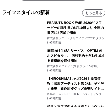
ライフスタイルの新着
もっと見る
PEANUTS BOOK FAIR 2026が スヌ
ーピーの誕生日の8月10日より 全国の
書店123店舗で開催！
株式会社ソニー・クリエイティブプロダクツ
1時間前
病院向け生成AIサービス「OPTiM AI
ホスピタル」、 病歴要約を自動生成す
る新機能を提供開始
株式会社オプティム(東証プライム市場、コ
ード：3694)
1時間前
【HIROSHIMAじゃズ2026】新着情
報！出演アーティスト第２弾、ぞくぞ
く発表 新作応援グッズ販売サイトも
同時オープンします！
広島ホームテレビ HOMEイベントセンター
1時間前
婚活と本気で向き合う姐さんカウンセ