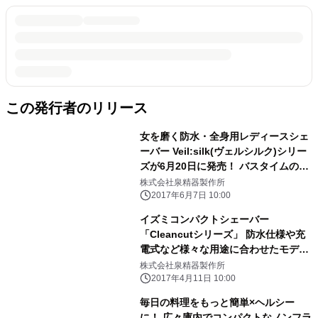
この発行者のリリース
女を磨く防水・全身用レディースシェ
ーバー Veil:silk(ヴェルシルク)シリー
ズが6月20日に発売！ バスタイムの簡
単お手入れでうぶ毛とおさらば！
株式会社泉精器製作所
2017年6月7日 10:00
イズミコンパクトシェーバー
「Cleancutシリーズ」 防水仕様や充
電式など様々な用途に合わせたモデル
を展開
株式会社泉精器製作所
2017年4月11日 10:00
毎日の料理をもっと簡単×ヘルシー
に！ 広々庫内でコンパクトなノンフラ