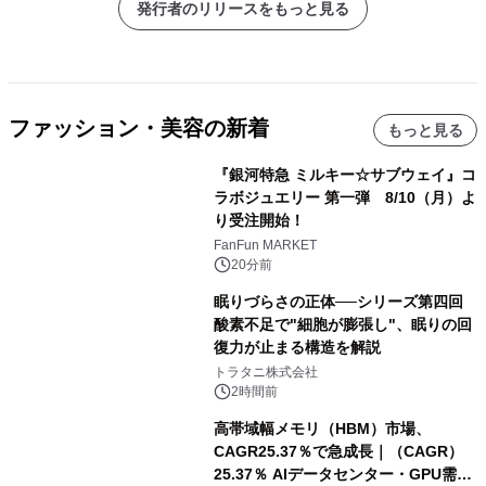
発行者のリリースをもっと見る
ファッション・美容の新着
もっと見る
『銀河特急 ミルキー☆サブウェイ』コ
ラボジュエリー 第一弾 8/10（月）よ
り受注開始！
FanFun MARKET
20分前
眠りづらさの正体──シリーズ第四回
酸素不足で"細胞が膨張し"、眠りの回
復力が止まる構造を解説
トラタニ株式会社
2時間前
高帯域幅メモリ（HBM）市場、
CAGR25.37％で急成長｜（CAGR）
25.37％ AIデータセンター・GPU需要