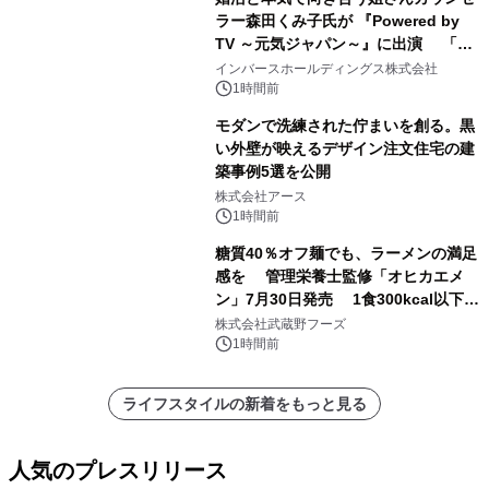
ラー森田くみ子氏が 『Powered by
TV ～元気ジャパン～』に出演 「元
気が出るPower講座」で婚活の「加点
インバースホールディングス株式会社
方式」を紹介
1時間前
モダンで洗練された佇まいを創る。黒
い外壁が映えるデザイン注文住宅の建
築事例5選を公開
株式会社アース
1時間前
糖質40％オフ麺でも、ラーメンの満足
感を 管理栄養士監修「オヒカエメ
ン」7月30日発売 1食300kcal以下・
1日の1/3量の野菜・塩分3.3g以下を実
株式会社武蔵野フーズ
現
1時間前
ライフスタイルの新着をもっと見る
人気のプレスリリース