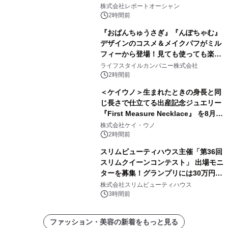
拡大が2035年の市場成長を牽引
株式会社レポートオーシャン
2時間前
『おぱんちゅうさぎ』『んぽちゃむ』
デザインのコスメ＆メイクパフがミル
フィーから登場！見ても使っても楽し
い、ポップでキュートなコレクショ
ライフスタイルカンパニー株式会社
ン。
2時間前
＜ケイウノ＞生まれたときの身長と同
じ長さで仕立てる出産記念ジュエリー
『First Measure Necklace』 を8月14
日(金)に発売
株式会社ケイ・ウノ
2時間前
スリムビューティハウス主催「第36回
スリムクイーンコンテスト」 出場モニ
ターを募集！グランプリには30万円相
当の商品を贈呈
株式会社スリムビューティハウス
3時間前
ファッション・美容の新着をもっと見る