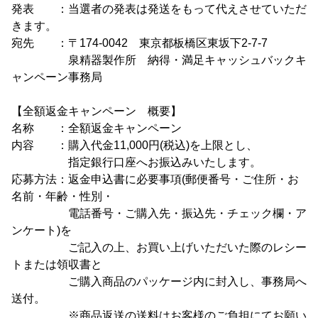
発表 ：当選者の発表は発送をもって代えさせていただ
きます。
宛先 ：〒174-0042 東京都板橋区東坂下2-7-7
泉精器製作所 納得・満足キャッシュバックキ
ャンペーン事務局
【全額返金キャンペーン 概要】
名称 ：全額返金キャンペーン
内容 ：購入代金11,000円(税込)を上限とし、
指定銀行口座へお振込みいたします。
応募方法：返金申込書に必要事項(郵便番号・ご住所・お
名前・年齢・性別・
電話番号・ご購入先・振込先・チェック欄・ア
ンケート)を
ご記入の上、お買い上げいただいた際のレシー
トまたは領収書と
ご購入商品のパッケージ内に封入し、事務局へ
送付。
※商品返送の送料はお客様のご負担にてお願い