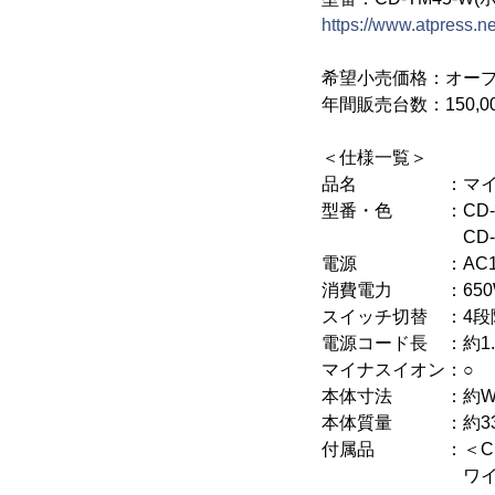
https://www.atpress.n
希望小売価格：オー
年間販売台数：150,0
＜仕様一覧＞
品名 ：マイナス
型番・色 ：CD-TM
CD-TM45 
電源 ：AC10
消費電力 ：650W(
スイッチ切替 ：4段階(ho
電源コード長 ：約1.
マイナスイオン：○
本体寸法 ：約W52m
本体質量 ：約335
付属品 ：＜CD-
ワイド＆キャッ