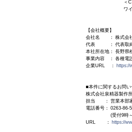
＜CD-TM
ワイド＆キ
【会社概要】
会社名 ： 株式会
代表 ： 代表取締
本社所在地： 長野県松
事業内容 ： 各種電
企業URL ：
https:/
■本件に関するお問い
株式会社泉精器製作
担当 ： 営業本部
電話番号： 0263-86-5
(受付9時～17時
URL ：
https://w