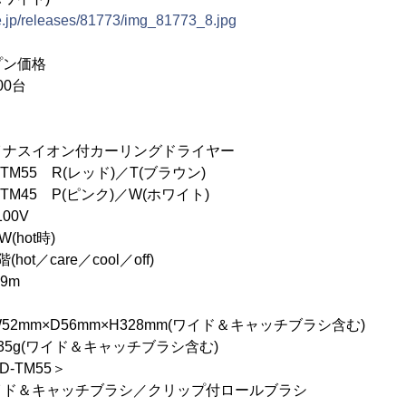
e.jp/releases/81773/img_81773_8.jpg
プン価格
00台
イオン付カーリングドライヤー
55 R(レッド)／T(ブラウン)
P(ピンク)／W(ホワイト)
0V
hot時)
t／care／cool／off)
9m
m×D56mm×H328mm(ワイド＆キャッチブラシ含む)
g(ワイド＆キャッチブラシ含む)
TM55＞
チブラシ／クリップ付ロールブラシ