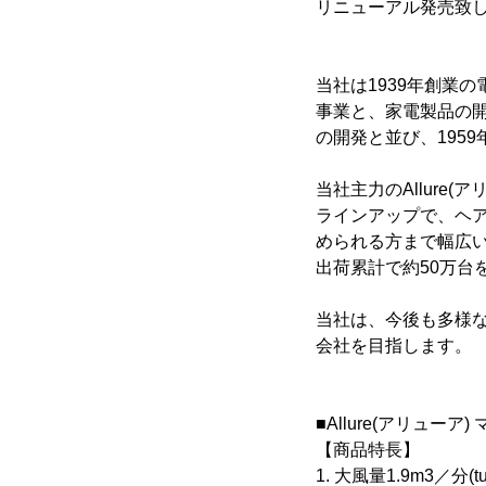
リニューアル発売致
当社は1939年創業
事業と、家電製品の
の開発と並び、195
当社主力のAllur
ラインアップで、ヘ
められる方まで幅広い
出荷累計で約50万台
当社は、今後も多様
会社を目指します。
■Allure(アリュー
【商品特長】
1. 大風量1.9m3／分(tu