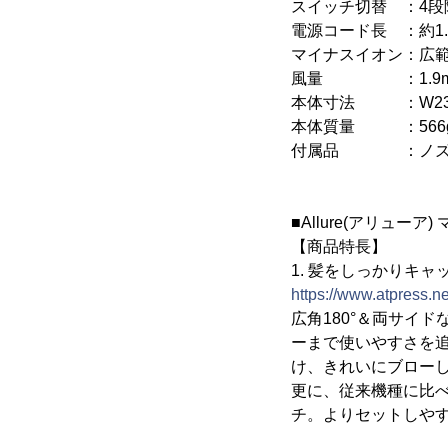
スイッチ切替 ：4段階(dr
電源コード長 ：約1.
マイナスイオン：広範
風量 ：1.9m
本体寸法 ：W233m
本体質量 ：566g
付属品 ：ノズ
■Allure(アリュ
【商品特長】
1. 髪をしっかりキ
https://www.atpress.n
広角180°＆両サイ
ーまで使いやすさを
け、きれいにブロー
更に、従来機種に比べ
チ。よりセットしや