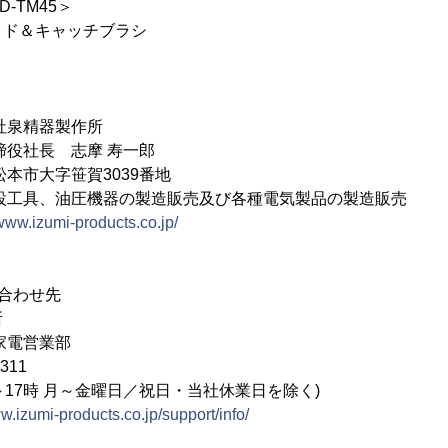
45＞
ャッチブラシ
社泉精器製作所
役社長 志摩 寿一郎
本市大字笹賀3039番地
設工具、油圧機器の製造販売及び各種電気製品の製造販売
/www.izumi-products.co.jp/
合わせ先
所
家電営業部
311
 月～金曜日／祝日・当社休業日を除く)
ww.izumi-products.co.jp/support/info/