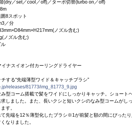
y／set／cool／off)／ターボ切替(turbo on／off)
8m
囲8スポット
3／分
m×D84mm×H217mm(ノズル含む)
(ノズル含む)
ル
ーア) マイナスイオン付カーリングドライヤー
ャッチする“先端薄型ワイド＆キャッチブラシ”
e.jp/releases/81773/img_81773_9.jpg
ドなみ型コーム搭載で髪をワイドにしっかりキャッチ。ショート
追求しました。また、長いクシと短いクシのなみ型コームがし
します。
て先端を12％薄型化したブラシ※1が前髪と額の間にぴった
すくなりました。