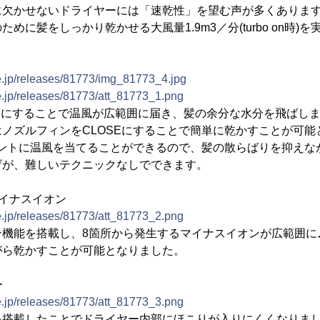
に欠かせないドライヤーには「速乾性」を望む声が多くありま
めに髪をしっかり乾かせる大風量1.9m3／分(turbo on時)
e.jp/releases/81773/img_81773_4.jpg
e.jp/releases/81773/att_81773_1.png
Nにすることで温風が広範囲に届き、髪の余分な水分を飛ばし
ノズルフィンをCLOSEにすることで簡単に乾かすことが可能
イントに温風を当てることができるので、髪の散らばりを抑えな
げが、難しいテクニックなしでできます。
マイナスイオン
e.jp/releases/81773/att_81773_2.png
ン機能を搭載し、8箇所から発生するマイナスイオンが広範囲に
がら乾かすことが可能となりました。
ー
e.jp/releases/81773/att_81773_3.png
を搭載したことでドライヤー内部にほこりが入りにくくなりま