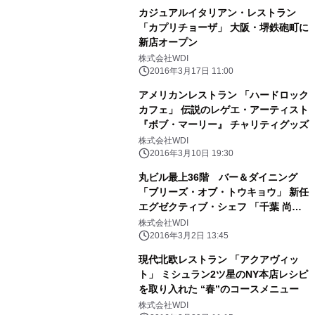
カジュアルイタリアン・レストラン
「カプリチョーザ」 大阪・堺鉄砲町に
新店オープン
株式会社WDI
2016年3月17日 11:00
アメリカンレストラン 「ハードロック
カフェ」 伝説のレゲエ・アーティスト
『ボブ・マーリー』 チャリティグッズ
株式会社WDI
2016年3月10日 19:30
丸ビル最上36階 バー＆ダイニング
「ブリーズ・オブ・トウキョウ」 新任
エグゼクティブ・シェフ 「千葉 尚」
が作るコンテンポラリー・フレンチ
株式会社WDI
2016年3月2日 13:45
現代北欧レストラン 「アクアヴィッ
ト」 ミシュラン2ツ星のNY本店レシピ
を取り入れた “春”のコースメニュー
株式会社WDI