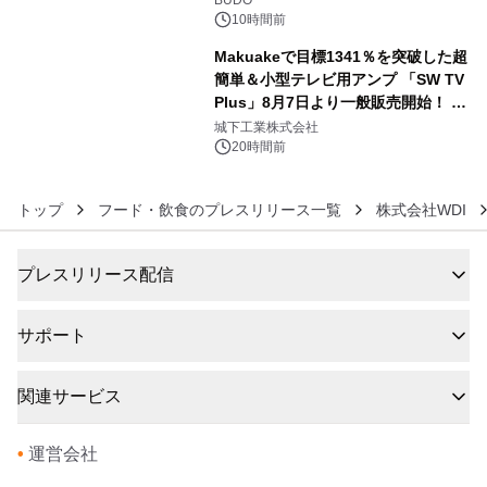
BUDO
10時間前
Makuakeで目標1341％を突破した超
簡単＆小型テレビ用アンプ 「SW TV
Plus」8月7日より一般販売開始！ ケ
6
ーブル1本つなぐだけ、テレビの音が
城下工業株式会社
ぐっと豊かに
20時間前
トップ
フード・飲食のプレスリリース一覧
株式会社WDI
プレスリリース配信
サポート
関連サービス
•
運営会社