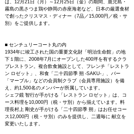
は、12月21日（月）～12月25日（金）の期間、鹿児島・
霧島の黒さつま鶏や静岡の赤座海老など、日本の厳選食材
で創ったクリスマス・ディナー（7品／15,000円／税・サ
別）をご提供します。
■ センチュリーコート丸の内
1934年に竣工された国の重要文化財「明治生命館」の地
下１階に、2008年7月にオープンした400坪を有するクラ
ブレストラン。複合飲食施設として、フレンチ「レストラ
ン ロゼット」、和食「二十四節季 朔 -SAKU-」、バー
「マーブル」などの会員制クラブ（会員専用施設）を備
え、約1,500名のメンバーが所属しています。
シェフ鏡 智行が手がける「レストラン ロゼット」は、コ
ース料理を10,000円（税・サ別）から揃えています。料
理長村上 剛史が手がける「二十四節季 朔」はお任せコー
ス12,000円（税・サ別）のみを提供し、二週毎に 献立を
変更いたします。