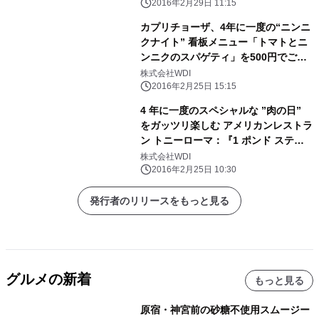
2016年2月29日 11:15
カプリチョーザ、4年に一度の“ニンニ
クナイト” 看板メニュー「トマトとニ
ンニクのスパゲティ」を500円でご提
供
株式会社WDI
2016年2月25日 15:15
4 年に一度のスペシャルな ”肉の日”
をガッツリ楽しむ アメリカンレストラ
ン トニーローマ：『1 ポンド ステー
キ』 販売
株式会社WDI
2016年2月25日 10:30
発行者のリリースをもっと見る
グルメの新着
もっと見る
原宿・神宮前の砂糖不使用スムージー