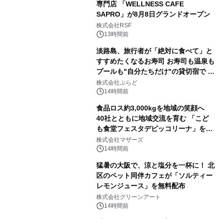
専門店 「WELLNESS CAFE
SAPRO」が8月8日グランドオープン
株式会社RSF
13時間前
淡路島、旅行者が「絶対に食べて」と
すすめたくなるお寿司 お寿司も温泉も
プールも"自分たちだけ"の貸切宿で 1
日1組限定「岩屋温泉 絵島別庭 海と
株式会社ぷらど
森」の握り寿司プラン
14時間前
食品ロス約3,000kgを地域の笑顔へ
40社とともに地域交流を育む 「こど
も食堂フェスタデピッコリーナ」を9
月5日(土)開催
株式会社マザーズ
14時間前
猛暑の大阪で、涼と塩分を一杯に！ 北
区のペット同伴カフェが「ソルティー
レモンジュース」を無料配布
株式会社グリーンアート
14時間前