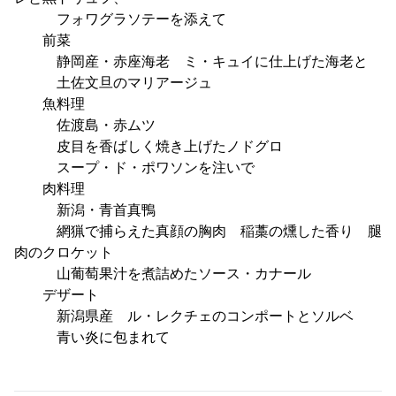
フォワグラソテーを添えて
前菜
静岡産・赤座海老 ミ・キュイに仕上げた海老と
土佐文旦のマリアージュ
魚料理
佐渡島・赤ムツ
皮目を香ばしく焼き上げたノドグロ
スープ・ド・ポワソンを注いで
肉料理
新潟・青首真鴨
網猟で捕らえた真顔の胸肉 稲藁の燻した香り 腿
肉のクロケット
山葡萄果汁を煮詰めたソース・カナール
デザート
新潟県産 ル・レクチェのコンポートとソルベ
青い炎に包まれて