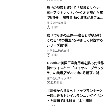
帰りの渋滞を避けて「温泉＆サウナ」
三井アウトレットパーク木更津から車
で約5分 湯舞音 袖ケ浦店が夏フェア
2
メニューを提供
株式会社楽久屋
1日前
眠りづらさの正体──寝ると呼吸が弱
くなる"体の構造"をやさしく解説する
シリーズ第1回
3
トラタニ株式会社
1日前
1833年に英国王室御用達を賜った世界
初のウイスキー 『ロイヤル・ブラック
ラ』の旗艦店が2026年6月新宿に誕
4
生 バカルディ ジャパンと連携した
株式会社ティグリス
没入型バー「BAR Arca」
21時間前
【高知から世界へ】トップランナーと
一緒に走るトレイルランニングイベン
トを高知で8月29日（土）開催
5