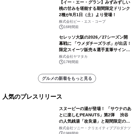
【イー・エー・グラン】みずみずしい
桃の甘みを堪能する期間限定ドリンク
2種が8月1日（土）より登場！
株式会社ピー・エス・コープ
16時間前
セレッソ大阪の2026／27シーズン開
幕戦に 「ウメダチーズラボ」が出店！
限定スイーツ販売＆選手直筆サイング
ッズが当たる抽選会を 8月8日に開催
株式会社ヤマタカ
17時間前
グルメの新着をもっと見る
人気のプレスリリース
スヌーピーの湯が登場！ 「サウナのあ
とに楽しむPEANUTS」第2弾 渋谷
の人気銭湯「改良湯」と期間限定のコ
1
ラボレーション サウナイキタイコラ
株式会社ソニー・クリエイティブプロダクツ
ボグッズも発売決定！
19時間前