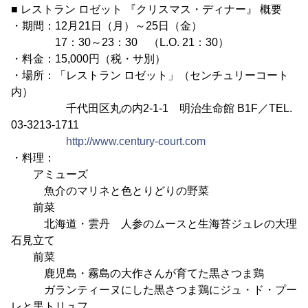
■ レストラン ロゼット 『クリスマス・ディナー』 概要
・期間：12月21日（月）～25日（金）
17：30～23：30 （L.O. 21：30）
・料金：15,000円（税・サ別）
・場所：「レストラン ロゼット」（センチュリーコート
内）
千代田区丸の内2-1-1 明治生命館 B1F／TEL.
03-3213-1711
http://www.century-court.com
・料理：
アミューズ
魚介のマリネと色とりどりの野菜
前菜
北海道・雲丹 人参のムースと生海苔ジュレの大理
石見立て
前菜
鹿児島・霧島の大作さんが育てた黒さつま鶏
ガランティーヌにした黒さつま鶏にジュ・ド・プー
レと黒トリュフ、