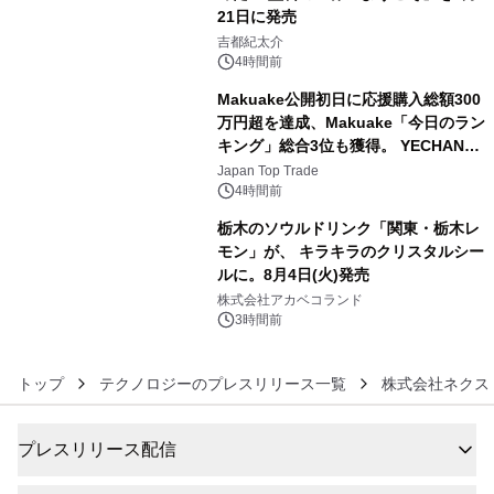
21日に発売
4
吉都紀太介
4時間前
Makuake公開初日に応援購入総額300
万円超を達成、Makuake「今日のラン
キング」総合3位も獲得。 YECHAN音
5
浴シンギングボウル第2弾の大型サイ
Japan Top Trade
ズ（XL・2XL・3XL）を先行販売中
4時間前
栃木のソウルドリンク「関東・栃木レ
モン」が、 キラキラのクリスタルシー
ルに。8月4日(火)発売
6
株式会社アカベコランド
3時間前
トップ
テクノロジーのプレスリリース一覧
株式会社ネクス
プレスリリース配信