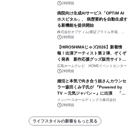
2時間前
病院向け生成AIサービス「OPTiM AI
ホスピタル」、 病歴要約を自動生成す
る新機能を提供開始
株式会社オプティム(東証プライム市場、コ
ード：3694)
2時間前
【HIROSHIMAじゃズ2026】新着情
報！出演アーティスト第２弾、ぞくぞ
く発表 新作応援グッズ販売サイトも
同時オープンします！
広島ホームテレビ HOMEイベントセンター
2時間前
婚活と本気で向き合う姐さんカウンセ
ラー森田くみ子氏が 『Powered by
TV ～元気ジャパン～』に出演 「元
気が出るPower講座」で婚活の「加点
インバースホールディングス株式会社
方式」を紹介
2時間前
ライフスタイルの新着をもっと見る