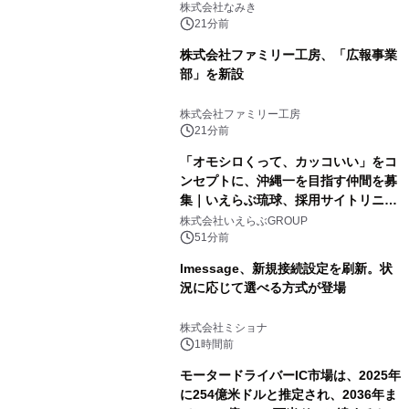
株式会社なみき
21分前
株式会社ファミリー工房、「広報事業
部」を新設
株式会社ファミリー工房
21分前
「オモシロくって、カッコいい」をコ
ンセプトに、沖縄一を目指す仲間を募
集｜いえらぶ琉球、採用サイトリニュ
ーアル
株式会社いえらぶGROUP
51分前
lmessage、新規接続設定を刷新。状
況に応じて選べる方式が登場
株式会社ミショナ
1時間前
モータードライバーIC市場は、2025年
に254億米ドルと推定され、2036年ま