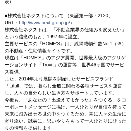
表)
■株式会社ネクストについて （東証第一部：2120、
URL：
http://www.next-group.jp/
）
株式会社ネクストは、「不動産業界の仕組みを変えたい」
という信念のもと、1997 年に設立。
主要サービスの『HOME'S』は、総掲載物件数No.1（※）
の不動産・住宅情報サイトです。
現在は『HOME'S』のアジア展開、世界最大級のアグリゲ
ーションサイト「Trovit」の運営等、世界46ヶ国でサービ
ス提供。
また、2014年より展開を開始したサービスブランド
「Lifull」では、暮らし全般に関わる各種サービスを運営
し、人々の自分らしい生き方をサポートしています。
今後も、「あなたの『出逢えてよかった』をつくる」をコ
ーポレートメッセージに掲げ、一人ひとりが自信を持って
未来に踏み出せる世の中をつくるため、常に人々の生活に
寄り添い、誠実に、思いやりをもって一人ひとりにぴった
りの情報を提供します。