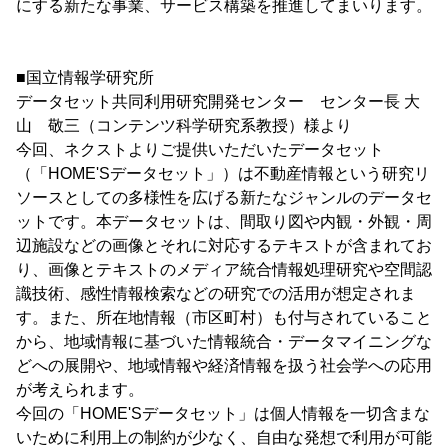
にする新たな事業、サービス構築を推進してまいります。
■国立情報学研究所
データセット共同利用研究開発センター センター長 大
山 敬三（コンテンツ科学研究系教授）様より
今回、ネクストよりご提供いただいたデータセット
（「HOME'Sデータセット」）は不動産情報という研究リ
ソースとしての多様性を広げる新たなジャンルのデータセ
ットです。本データセットは、間取り図や内観・外観・周
辺施設などの画像とそれに対応するテキストが含まれてお
り、画像とテキストのメディア統合情報処理研究や空間認
識技術、感性情報検索などの研究での活用が想定されま
す。また、所在地情報（市区町村）も付与されていること
から、地域情報に基づいた情報統合・データマイニングな
どへの展開や、地域情報や経済情報を扱う社会学への応用
が考えられます。
今回の「HOME'Sデータセット」は個人情報を一切含まな
いために利用上の制約が少なく、自由な発想で利用が可能