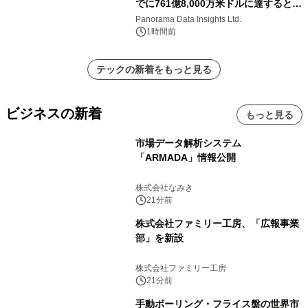
でに761億8,000万米ドルに達すると予
測されており、予測期間（2026年～
Panorama Data Insights Ltd.
2036年）において年平均成長率
1時間前
（CAGR）10.5％
テックの新着をもっと見る
ビジネスの新着
もっと見る
市場データ解析システム
「ARMADA」情報公開
株式会社なみき
21分前
株式会社ファミリー工房、「広報事業
部」を新設
株式会社ファミリー工房
21分前
手動ボーリング・フライス盤の世界市