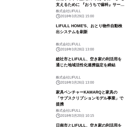
支えるために 『おうちで歯科』サービ
ス開始
株式会社LIFULL
2018年3月29日 15:00
LIFULL HOME'S、おとり物件自動検
出システムを刷新
株式会社LIFULL
2018年3月28日 13:00
総社市とLIFULL、空き家の利活用を
通じた地域活性化連携協定を締結
株式会社LIFULL
2018年3月26日 13:00
家具ベンチャーKAMARQと家具の
「サブスクリプションモデル事業」で
提携
株式会社LIFULL
2018年3月20日 10:15
日南市とLIFULL、空き家の利活用を