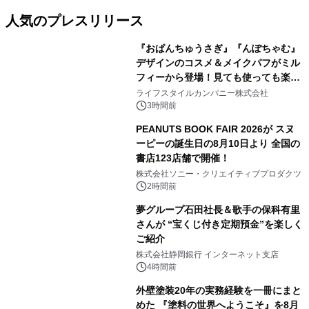
人気のプレスリリース
『おぱんちゅうさぎ』『んぽちゃむ』
デザインのコスメ＆メイクパフがミル
フィーから登場！見ても使っても楽し
1
い、ポップでキュートなコレクショ
ライフスタイルカンパニー株式会社
ン。
3時間前
PEANUTS BOOK FAIR 2026が スヌ
ーピーの誕生日の8月10日より 全国の
書店123店舗で開催！
2
株式会社ソニー・クリエイティブプロダクツ
2時間前
夢グループ石田社長＆歌手の保科有里
さんが “宝くじ付き定期預金”を楽しく
ご紹介
3
株式会社静岡銀行 インターネット支店
4時間前
外壁塗装20年の実務経験を一冊にまと
めた 『塗料の世界へようこそ』を8月