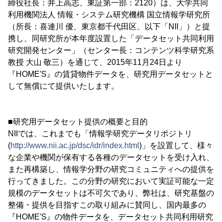
締役社長：井上高志、東証第一部：2120）は、大学共同
利用機関法人 情報・システム研究機構 国立情報学研究所
（所長：喜連川 優、東京都千代田区、以下「NII」）と提
携し、同研究所が本年度設置した「データセット共同利用
研究開発センター」（センター長：コンテンツ科学研究系
教授 大山 敬三）を通じて、2015年11月24日より
『HOME'S』の賃貸物件データを、研究用データセットと
して無償にて提供いたします。
■研究用データセット提供の概要と目的
NIIでは、これまでも「情報学研究データリポジトリ
(
http://www.nii.ac.jp/dsc/idr/index.html
)」を設置して、様々
な企業や機関が保有する各種のデータセットを受け入れ、
また再構築し、情報学分野の研究コミュニティへの提供を
行ってきました。この分野の研究において実証可能な一定
規模のデータセットは不可欠であり、弊社は、研究基盤の
整備・提供を目指すこの取り組みに賛同し、国内最多の
『HOME'S』の物件データを、データセット共同利用研究