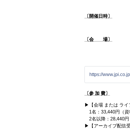
〔開催日時〕
〔会 場〕
https://www.jpi.co.j
〔参 加 費〕
▶︎【会場 または ラ
1名：33,440円（
2名以降：28,440
▶︎【アーカイブ配信受