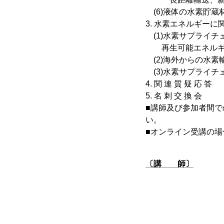
(6)液体の水素貯蔵
3. 水素エネルギー
(1)水素サプライチ
再生可能エネルギー
(2)海外からの水素
(3)水素サプライチ
4. 関 連 質 疑 応 答
5. 名 刺 交 換 会
■講師及び参加者間
い。
■オンライン受講の
〔講 師〕