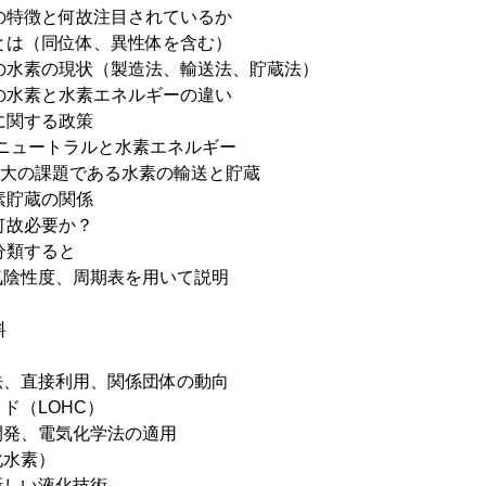
の特徴と何故注目されているか
とは（同位体、異性体を含む）
の水素の現状（製造法、輸送法、貯蔵法）
の水素と水素エネルギーの違い
に関する政策
ボンニュートラルと水素エネルギー
最大の課題である水素の輸送と貯蔵
素貯蔵の関係
何故必要か？
分類すると
陰性度、周期表を用いて説明
料
直接利用、関係団体の動向
（LOHC）
、電気化学法の適用
水素）
しい液化技術