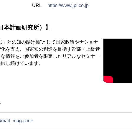
URL
https://www.jpi.co.jp
（日本計画研究所）】
民」との知の懸け橋”として国家政策やナショナ
衍化を支え、国家知の創造を目指す幹部・上級管
益な情報をご参加者を限定したリアルなセミナー
提供し続けています。
】
jp/mail_magazine