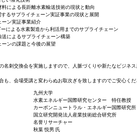
材料による長距離水素輸送技術の現状と動向
に関するサプライチェーン実証事業の現状と展開
ェーン実証事業紹介
による水素製造から利活用までのサプライチェーン
輸送によるサプライチェーン構築
ェーンの課題と今後の展望
での名刺交換会を実施しますので、人脈づくりや新たなビジネス
場合も、会場受講と変わらぬお取次ぎを致しますのでご安心くだ
九州大学
水素エネルギー国際研究センター 特任教授
カーボンニュートラル・エネルギー国際研究所（
国立研究開発法人産業技術総合研究所
名誉リサーチャー
秋葉 悦男 氏