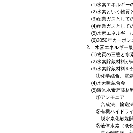
(1)水素エネルギー
(2)水素という物質
(3)産業ガスとして
(4)産業ガスとして
(5)水素エネルギー
(6)2050年カー
2. 水素エネルギー
(1)物質の三態と水
(2)水素貯蔵材料が
(3)水素貯蔵材料を
①化学結合、電気
(4)水素吸蔵合金
(5)液体水素貯蔵材
①アンモニア
合成法、輸送法、
②有機ハイドライド
脱水素化触媒開発
③液体水素（液化
長距離輸送、新