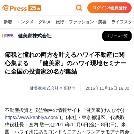
ログイン/会員登録
新着
エンタメ
グルメ
旅行
ファッション・美容
ライフスタ
健美家株式会社
リリース一覧
節税と憧れの両方を叶えるハワイ不動産に関
心集まる 「健美家」のハワイ現地セミナー
に全国の投資家20名が集結
健美家株式会社
企業動向
2015年11月16日 16:30
不動産投資と収益物件の情報サイト「健美家(けんびや)(
https://www.kenbiya.com/
)」(本社・東京都港区、代表取
締役社長：倉内 敬一)は2015年11月6日(金)～8日(日)、米
国・ハワイ州にあるコンドミニアム・ワンアラモアナ内会