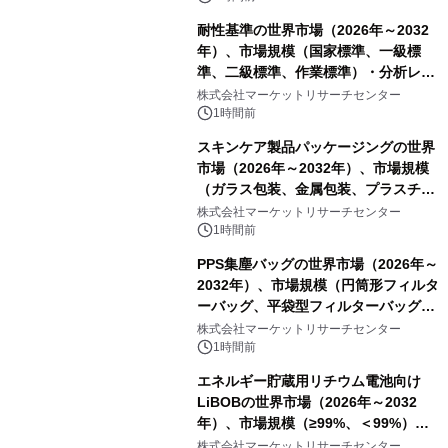
耐性基準の世界市場（2026年～2032
年）、市場規模（国家標準、一級標
準、二級標準、作業標準）・分析レポ
ートを発表
株式会社マーケットリサーチセンター
1時間前
スキンケア製品パッケージングの世界
市場（2026年～2032年）、市場規模
（ガラス包装、金属包装、プラスチッ
ク包装、その他）・分析レポートを発
株式会社マーケットリサーチセンター
表
1時間前
PPS集塵バッグの世界市場（2026年～
2032年）、市場規模（円筒形フィルタ
ーバッグ、平袋型フィルターバッグ、
プリーツフィルターバッグ、その
株式会社マーケットリサーチセンター
他）・分析レポートを発表
1時間前
エネルギー貯蔵用リチウム電池向け
LiBOBの世界市場（2026年～2032
年）、市場規模（≥99%、＜99%）・
分析レポートを発表
株式会社マーケットリサーチセンター