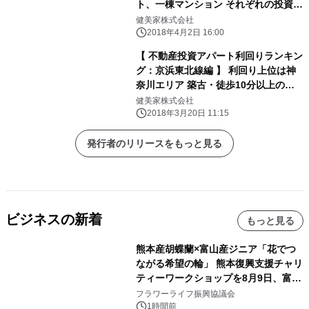
ト、一棟マンション それぞれの投資利
回りが上昇に
健美家株式会社
2018年4月2日 16:00
【 不動産投資アパート利回りランキン
グ：京浜東北線編 】 利回り上位は神
奈川エリア 築古・徒歩10分以上の物
件が集中
健美家株式会社
2018年3月20日 11:15
発行者のリリースをもっと見る
ビジネスの新着
もっと見る
熊本産胡蝶蘭×富山産ジニア「花でつ
ながる希望の輪」 熊本復興支援チャリ
ティーワークショップを8月9日、富
山・射水で開催
フラワーライフ振興協議会
1時間前