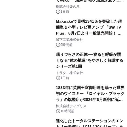
で約5分 湯舞音 袖ケ浦店が夏フェア
2
メニューを提供
株式会社楽久屋
1日前
Makuakeで目標1341％を突破した超
簡単＆小型テレビ用アンプ 「SW TV
Plus」8月7日より一般販売開始！ ケ
3
ーブル1本つなぐだけ、テレビの音が
城下工業株式会社
ぐっと豊かに
9時間前
眠りづらさの正体──寝ると呼吸が弱
くなる"体の構造"をやさしく解説する
シリーズ第1回
4
トラタニ株式会社
1日前
1833年に英国王室御用達を賜った世界
初のウイスキー 『ロイヤル・ブラック
ラ』の旗艦店が2026年6月新宿に誕
5
生 バカルディ ジャパンと連携した
株式会社ティグリス
没入型バー「BAR Arca」
10時間前
進化したトータルステーションのエン
トリーモデル 『GM-120シリーズ』を