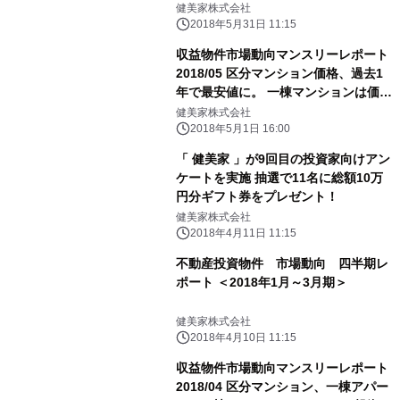
イント減
健美家株式会社
2018年5月31日 11:15
収益物件市場動向マンスリーレポート
2018/05 区分マンション価格、過去1
年で最安値に。 一棟マンションは価
格・利回りとも緩やかに上昇
健美家株式会社
2018年5月1日 16:00
「 健美家 」が9回目の投資家向けアン
ケートを実施 抽選で11名に総額10万
円分ギフト券をプレゼント！
健美家株式会社
2018年4月11日 11:15
不動産投資物件 市場動向 四半期レ
ポート ＜2018年1月～3月期＞
健美家株式会社
2018年4月10日 11:15
収益物件市場動向マンスリーレポート
2018/04 区分マンション、一棟アパー