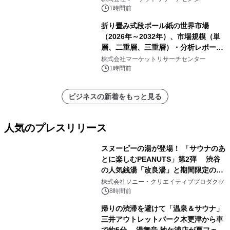
1時間前
折り畳み式段ボール紙の世界市場
（2026年～2032年）、市場規模（単
層、二重層、三重層）・分析レポート
を発表
株式会社マーケットリサーチセンター
1時間前
ビジネスの新着をもっと見る
人気のプレスリリース
スヌーピーの湯が登場！ 「サウナのあ
とに楽しむPEANUTS」第2弾 渋谷
の人気銭湯「改良湯」と期間限定のコ
1
ラボレーション サウナイキタイコラ
株式会社ソニー・クリエイティブプロダクツ
ボグッズも発売決定！
8時間前
帰りの渋滞を避けて「温泉＆サウナ」
三井アウトレットパーク木更津から車