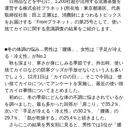
日用品などを中心に、1,200社超が活用する流通基盤を
運営する株式会社プラネット(所在地：東京都港区、代表
取締役社長：田上 正勝)は、消費財にまつわるトピックス
をお届けする「Fromプラネット」の第25号として、使い
捨てカイロに関する意識調査の結果をご紹介します。
■冬の体調の悩み…男性は「腰痛」、女性は「手足が冷え
る・冷え性」がNo.1
秋も深まり、寒さが身にしみる季節です。外出時、使い
捨てカイロなどの防寒グッズが手放せないという人も多い
でしょう。12月1日は「カイロの日」。そこで今回は、使
い捨てカイロについてアンケートを実施し、最近の使い捨
てカイロ事情についてまとめました。
初めに、冬の季節にどんな体の不調に悩まされているか
を調べました。最も多かった回答が「肩こり」で35.2％、
次いで「手足が冷える・冷え性」の30.2％、「腰痛」の
29.7％、「肌が乾燥する」の25.4％と続きました。
さらにこの結果を男女別に見ると、男性では1位が「腰