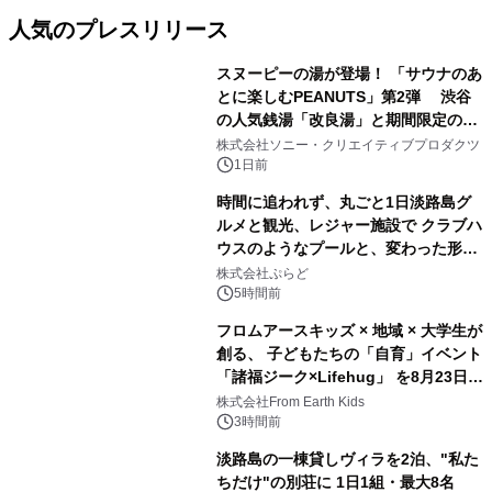
人気のプレスリリース
スヌーピーの湯が登場！ 「サウナのあ
とに楽しむPEANUTS」第2弾 渋谷
の人気銭湯「改良湯」と期間限定のコ
1
ラボレーション サウナイキタイコラ
株式会社ソニー・クリエイティブプロダクツ
ボグッズも発売決定！
1日前
時間に追われず、丸ごと1日淡路島グ
ルメと観光、レジャー施設で クラブハ
ウスのようなプールと、変わった形の
2
サウナも 「THE BOXY AWAJI」のお
株式会社ぷらど
得な素泊まり連泊プランで
5時間前
フロムアースキッズ × 地域 × 大学生が
創る、 子どもたちの「自育」イベント
「諸福ジーク×Lifehug」 を8月23日
3
(日)開催
株式会社From Earth Kids
3時間前
淡路島の一棟貸しヴィラを2泊、"私た
ちだけ"の別荘に 1日1組・最大8名