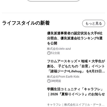
ライフスタイルの新着
もっと見る
優良派遣事業者の認定状況を大手8社
分照合、優良派遣会社ランキング6選
を公開
株式会社cielo azul
51分前
フロムアースキッズ × 地域 × 大学生が
創る、 子どもたちの「自育」イベント
「諸福ジーク×Lifehug」 を8月23日
(日)開催
株式会社From Earth Kids
3時間前
学園生活コミュニティ「キャラフレ」
｜2026『夏祭りイベント』のお知らせ
キャラフレ｜株式会社エイプリル・データ・