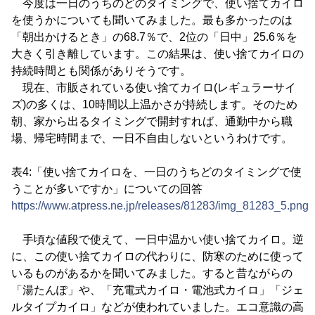
今度は一日のうちのどのタイミングで、使い捨てカイロ
を使うかについても聞いてみました。最も多かったのは
「朝出かけるとき」の68.7％で、2位の「日中」25.6％を
大きく引き離しています。この結果は、使い捨てカイロの
持続時間とも関係がありそうです。
現在、市販されている使い捨てカイロ(レギュラーサイ
ズ)の多くは、10時間以上温かさが持続します。そのため
朝、家から出るタイミングで開封すれば、通勤中から職
場、帰宅時間まで、一日不自由しないというわけです。
表4:「使い捨てカイロを、一日のうちどのタイミングで使
うことが多いですか」についての回答
https://www.atpress.ne.jp/releases/81283/img_81283_5.png
手頃な値段で使えて、一日中温かい使い捨てカイロ。逆
に、この使い捨てカイロの代わりに、防寒のために使って
いるものがあるかを聞いてみました。すると昔ながらの
「湯たんぽ」や、「充電式カイロ・電池式カイロ」「ジェ
ルタイプカイロ」などが使われていました。エコ意識の高