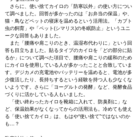
さらに、使い捨てカイロの「防寒以外」の使い方につい
て調べました。回答が多かったのは「お弁当の保温」や、
猫・鳥などペットの寝床を温めるという活用法。「カブト
虫の飼育」や「ペット(シマリス)の冬眠防止」というユニ
ークな回答もありました。
また「腰痛や肩こりのとき、温湿布代わりに」という回
答も目立ちました。貼るタイプのカイロを「どの部分に貼
るか」について調べた項目で、腰痛や肩こりの緩和のため
にカイロを使用している人が多かったことと合致していま
す。デジカメの充電池やバッテリーを温めると、電池が多
少復活したり、長持ちするという経験を持つ人も少なくな
いようです。さらに「ヨーグルトの発酵」など、発酵食品
づくりに活かしている人もいました。
「使い終わったカイロを靴箱に入れて、防臭剤に」な
ど、保温効果がなくなってからの活用法も。冷めても使え
る「使い捨てカイロ」は、もはや“使い捨て”ではないのか
も…？