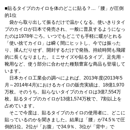
■貼るタイプのカイロを体のどこに貼る？…「腰」が圧倒
的1位
袋から取り出して振るだけで温かくなる、使いきりタイ
プのカイロが日本で発売され、一般に普及するようになっ
たのは1978年ごろ。いつでもどこでも手軽に暖がとれる
「使い捨てカイロ」は瞬く間にヒットし、今では振った
り、揉んだりせず、開封するだけで発熱。持続時間も飛躍
的に長くなりました。ミニサイズや貼るタイプ、足先用・
靴用など、使う部分に合わせた種類豊富な商品も登場して
います。
日本カイロ工業会の調べによれば、2013年度(2013年5
月～2014年4月)におけるカイロの販売実績は、18億1,970
万枚。そのうち、貼らないタイプのカイロは3億7,554万
枚。貼るタイプのカイロが13億1,574万枚で、7割以上を
占めています。
そこで今度は、貼るタイプのカイロの使用者に、どこに
貼っているのかを聞きました。結果は「腰」が74.5％で圧
倒的1位。2位が「お腹」で34.9％、3位が「背中」で