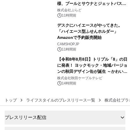
様、プールとサウナとジェットバス付
4
きで Villa Mon Temps AWAJIの連泊
株式会社ぷらど
素泊りプラン
11時間前
デスクにハイエースがやってきた。
「ハイエース型ふせんホルダー」
Amazonで予約販売開始
5
CAMSHOP.JP
11時間前
【令和8年8月8日】トリプル「8」の日
に発表！ ヨックモック・地域バージョ
ンの秋田デザイン缶が誕生 ～かわいい
6
秋田犬の子犬と秋田の四季と名所を巡
株式会社秋田ケーブルテレビ
るパッケージ～ 9月1日(火)秋田県内で
14時間前
販売開始
トップ
ライフスタイルのプレスリリース一覧
株式会社プラ
プレスリリース配信