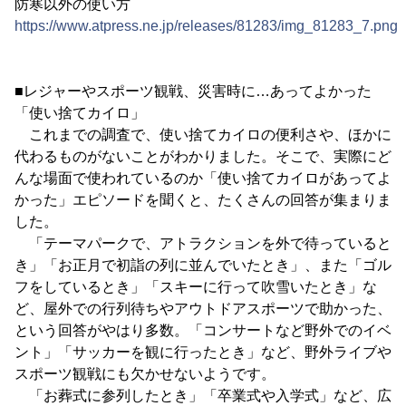
防寒以外の使い方
https://www.atpress.ne.jp/releases/81283/img_81283_7.png
■レジャーやスポーツ観戦、災害時に…あってよかった
「使い捨てカイロ」
これまでの調査で、使い捨てカイロの便利さや、ほかに
代わるものがないことがわかりました。そこで、実際にど
んな場面で使われているのか「使い捨てカイロがあってよ
かった」エピソードを聞くと、たくさんの回答が集まりま
した。
「テーマパークで、アトラクションを外で待っていると
き」「お正月で初詣の列に並んでいたとき」、また「ゴル
フをしているとき」「スキーに行って吹雪いたとき」な
ど、屋外での行列待ちやアウトドアスポーツで助かった、
という回答がやはり多数。「コンサートなど野外でのイベ
ント」「サッカーを観に行ったとき」など、野外ライブや
スポーツ観戦にも欠かせないようです。
「お葬式に参列したとき」「卒業式や入学式」など、広