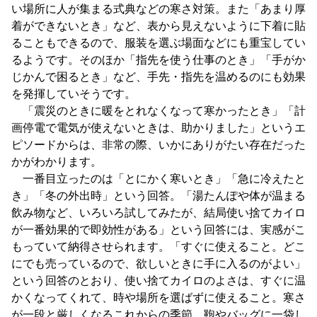
い場所に人が集まる式典などの寒さ対策。また「あまり厚
着ができないとき」など、表から見えないように下着に貼
ることもできるので、服装を選ぶ場面などにも重宝してい
るようです。そのほか「指先を使う仕事のとき」「手がか
じかんで困るとき」など、手先・指先を温めるのにも効果
を発揮していそうです。
「震災のときに暖をとれなくなって寒かったとき」「計
画停電で電気が使えないときは、助かりました」というエ
ピソードからは、非常の際、いかにありがたい存在だった
かがわかります。
一番目立ったのは「とにかく寒いとき」「急に冷えたと
き」「冬の外出時」という回答。「湯たんぽや体が温まる
飲み物など、いろいろ試してみたが、結局使い捨てカイロ
が一番効果的で即効性がある」という回答には、実感がこ
もっていて納得させられます。「すぐに使えること。どこ
にでも売っているので、欲しいときに手に入るのがよい」
という回答のとおり、使い捨てカイロのよさは、すぐに温
かくなってくれて、時や場所を選ばずに使えること。寒さ
が一段と厳しくなるこれからの季節、鞄やバッグに一袋し