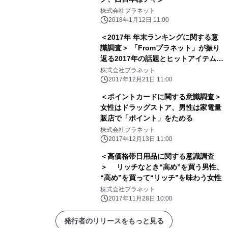
株式会社プラネット
2018年1月12日 11:00
＜2017年 年末ランキングに関する意
識調査＞ 「Fromプラネット」が振り
返る2017年の話題とヒットアイテム
～男性は「格安スマホ」、女性は
株式会社プラネット
「整理整頓」と 「甘酒」にはまった年
2017年12月21日 11:00
だった！？～
＜ポイントカードに関する意識調査＞
女性はドラッグストア、男性は家電量
販店で「ポイント」をためる
株式会社プラネット
2017年12月13日 11:00
＜高価格帯日用品に関する意識調査
＞ リッチなとき“高め”を買う男性、
“高め”を買って“リッチ”を味わう女性
株式会社プラネット
2017年11月28日 10:00
発行者のリリースをもっと見る