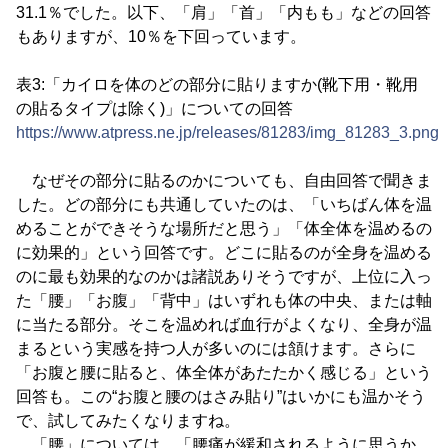
31.1％でした。以下、「肩」「首」「内もも」などの回答
もありますが、10％を下回っています。
表3:「カイロを体のどの部分に貼りますか(靴下用・靴用
の貼るタイプは除く)」についての回答
https://www.atpress.ne.jp/releases/81283/img_81283_3.png
なぜその部分に貼るのかについても、自由回答で聞きま
した。どの部分にも共通していたのは、「いちばん体を温
めることができそうな場所だと思う」「体全体を温めるの
に効果的」という回答です。どこに貼るのが全身を温める
のに最も効果的なのかは諸説ありそうですが、上位に入っ
た「腰」「お腹」「背中」はいずれも体の中央、または軸
に当たる部分。そこを温めれば血行がよくなり、全身が温
まるという実感を持つ人が多いのには頷けます。さらに
「お腹と腰に貼ると、体全体があたたかく感じる」という
回答も。この“お腹と腰のはさみ貼り”はいかにも温かそう
で、試してみたくなりますね。
「腰」については、「腰痛が緩和されるように思うか