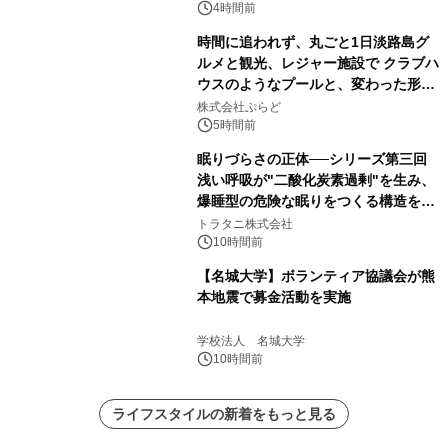
デザインズ
4時間前
時間に追われず、丸ごと1日淡路島グ
ルメと観光、レジャー施設で クラブハ
ウスのようなプールと、変わった形の
サウナも 「THE BOXY AWAJI」のお
株式会社ぷらど
得な素泊まり連泊プランで
5時間前
眠りづらさの正体──シリーズ第三回
浅い呼吸が"二酸化炭素過剰"を生み、
爆睡型の危険な眠りをつくる構造を解
説
トラタニ株式会社
10時間前
【名城大学】ボランティア協議会が熊
本地震で募金活動を実施
学校法人 名城大学
10時間前
ライフスタイルの新着をもっと見る