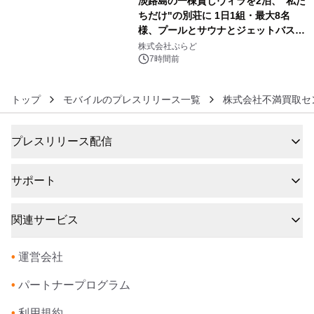
淡路島の一棟貸しヴィラを2泊、"私た
ちだけ"の別荘に 1日1組・最大8名
様、プールとサウナとジェットバス付
6
きで Villa Mon Temps AWAJIの連泊
株式会社ぷらど
素泊りプラン
7時間前
トップ
モバイルのプレスリリース一覧
株式会社不満買取セ
プレスリリース配信
サポート
関連サービス
•
運営会社
•
パートナープログラム
•
利用規約