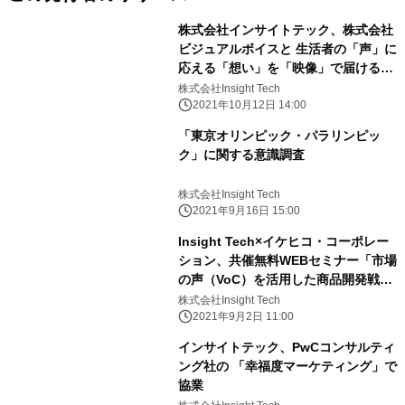
株式会社インサイトテック、株式会社
ビジュアルボイスと 生活者の「声」に
応える「想い」を「映像」で届ける
Branded Movie制作事業での協業を開
株式会社Insight Tech
始
2021年10月12日 14:00
「東京オリンピック・パラリンピッ
ク」に関する意識調査
株式会社Insight Tech
2021年9月16日 15:00
Insight Tech×イケヒコ・コーポレー
ション、共催無料WEBセミナー「市場
の声（VoC）を活用した商品開発戦略
～大ヒット商品開発の裏側を徹底解
株式会社Insight Tech
説 なぜ、あの商品は生まれたのか。
2021年9月2日 11:00
～」を開催
インサイトテック、PwCコンサルティ
ング社の 「幸福度マーケティング」で
協業