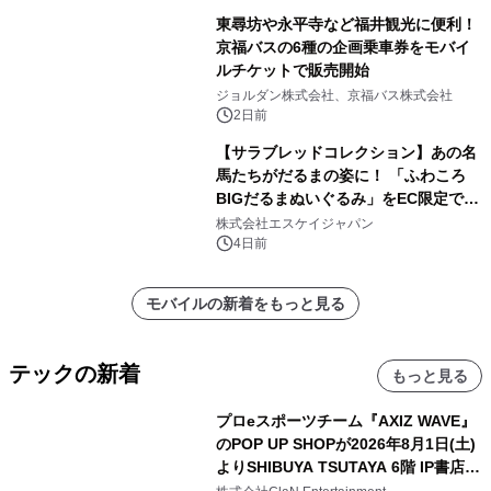
東尋坊や永平寺など福井観光に便利！
京福バスの6種の企画乗車券をモバイ
ルチケットで販売開始
ジョルダン株式会社、京福バス株式会社
2日前
【サラブレッドコレクション】あの名
馬たちがだるまの姿に！ 「ふわころ
BIGだるまぬいぐるみ」をEC限定で受
注販売開始
株式会社エスケイジャパン
4日前
モバイルの新着をもっと見る
テックの新着
もっと見る
プロeスポーツチーム『AXIZ WAVE』
のPOP UP SHOPが2026年8月1日(土)
よりSHIBUYA TSUTAYA 6階 IP書店で
開催決定！！