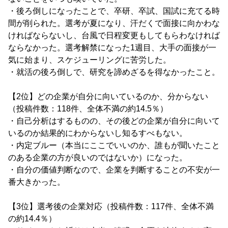
・後ろ倒しになったことで、卒研、卒試、国試に充てる時
間が削られた。選考が夏になり、汗だくで面接に向かわな
ければならないし、台風で日程変更もしてもらわなければ
ならなかった。選考解禁になった1週目、大手の面接が一
気に始まり、スケジューリングに苦労した。
・就活の後ろ倒しで、研究を諦めざるを得なかったこと。
【2位】どの企業が自分に向いているのか、分からない
（投稿件数：118件、全体不満の約14.5％）
・自己分析はするものの、その後どの企業が自分に向いて
いるのか結果的にわからないし知るすべもない。
・内定ブルー（本当にここでいいのか、誰もが聞いたこと
のある企業の方が良いのではないか）になった。
・自分の価値判断なので、企業を判断することの不安が一
番大きかった。
【3位】選考後の企業対応（投稿件数：117件、全体不満
の約14.4％）