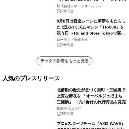
ー需要が成長を牽引
株式会社レポートオーシャン
8時間前
8月8日は音楽シーンに革新をもたらし
た 伝説のリズムマシン「TR-808」を
祝う日 ～Roland Store Tokyoで実機
を展示しての 記念キャンペーンを開
ローランド株式会社
催 英国ラジオ「NTS」の 特別プログ
8時間前
ラムや、「TR-808」を愛する伝説的
アーティストを フィーチャーしたアニ
テックの新着をもっと見る
メーションを公開～
人気のプレスリリース
北前船の歴史が息づく港町・三国湊で
上質な滞在を 「オーベルジュほまち
三國湊」 1泊2食付の旅行商品を発売
1
株式会社ぷらど
5時間前
プロeスポーツチーム『AXIZ WAVE』