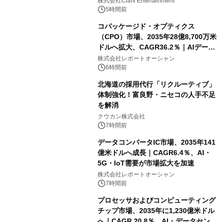
株式会社ClaN Entertainment
5時間前
コパッケージド・オプティクス
（CPO）市場、2035年28億8,700万米
ドルへ拡大、CAGR36.2％｜AIデータ
センター・高速光通信需要が成長を加
株式会社レポートオーシャン
速
6時間前
北海道の採用代行「リクルーティブ」
体制強化！富良野・ニセコの人手不足
を解消
クウカン株式会社
7時間前
データコンバータIC市場、2035年141
億米ドルへ成長｜CAGR6.4％、AI・
5G・IoT需要が市場拡大を加速
株式会社レポートオーシャン
7時間前
プロセッサおよびコンピューティング
チップ市場、2035年に1,230億米ドル
へ｜CAGR 20.8％、AI・データセンタ