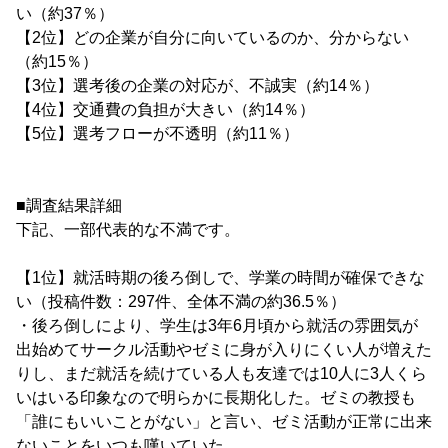
い（約37％）
【2位】どの企業が自分に向いているのか、分からない
（約15％）
【3位】選考後の企業の対応が、不誠実（約14％）
【4位】交通費の負担が大きい（約14％）
【5位】選考フローが不透明（約11％）
■調査結果詳細
下記、一部代表的な不満です。
【1位】就活時期の後ろ倒しで、学業の時間が確保できな
い（投稿件数：297件、全体不満の約36.5％）
・後ろ倒しにより、学生は3年6月頃から就活の雰囲気が
出始めてサークル活動やゼミに身が入りにくい人が増えた
りし、まだ就活を続けている人も友達では10人に3人くら
いはいる印象なので明らかに長期化した。ゼミの教授も
「誰にもいいことがない」と言い、ゼミ活動が正常に出来
ないことをいつも嘆いていた。