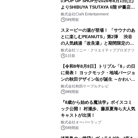
のPOP UP SHOPが2026年8月1日(土)
よりSHIBUYA TSUTAYA 6階 IP書店で
2
開催決定！！
株式会社ClaN Entertainment
5時間前
スヌーピーの湯が登場！ 「サウナのあ
とに楽しむPEANUTS」第2弾 渋谷
の人気銭湯「改良湯」と期間限定のコ
3
ラボレーション サウナイキタイコラ
株式会社ソニー・クリエイティブプロダクツ
ボグッズも発売決定！
1日前
【令和8年8月8日】トリプル「8」の日
に発表！ ヨックモック・地域バージョ
ンの秋田デザイン缶が誕生 ～かわいい
4
秋田犬の子犬と秋田の四季と名所を巡
株式会社秋田ケーブルテレビ
るパッケージ～ 9月1日(火)秋田県内で
9時間前
販売開始
『8歳から始める魔法学』ボイスコミ
ック公開！ 村瀬歩、藤原夏海ら大人気
キャストが出演！
5
株式会社オーバーラップ
5時間前