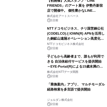
【初開催】人気スタンプ「LINE
FRIENDS」のアート展を 伊勢丹新宿
店で開催中。 個性豊かなLINE
FRIENDSの仲間たちが インテリアア
株式会社アートスペース
ートとして新たな魅力を発信。
1日前
NTTドコモビジネス、チリ国営銅公社
(CODELCO)とIOWN(R) APNを活用し
た銅鉱山遠隔オペレーション高度化に
向けた調査・実証を開始
NTTドコモビジネス株式会社
2日前
子どもから高齢者まで、誰もが利用で
きる 自治体給付サービスを提供開始
～EYE-Portal(R)による15歳未満の本
人認証と デジタルデバイド対策で実現
株式会社NTTデータ関西
～
2日前
「乗換案内」アプリ、 マルチモーダル
経路検索を多言語で提供開始
ジョルダン株式会社
2日前