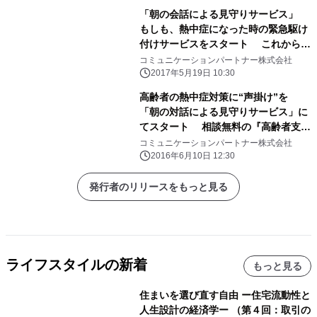
「朝の会話による見守りサービス」
もしも、熱中症になった時の緊急駆け
付けサービスをスタート これから増
える高齢者の熱中症対策に“声掛け”を
コミュニケーションパートナー株式会社
2017年5月19日 10:30
高齢者の熱中症対策に“声掛け”を
「朝の対話による見守りサービス」に
てスタート 相談無料の『高齢者支
援 心のほっとライン』も開設
コミュニケーションパートナー株式会社
2016年6月10日 12:30
発行者のリリースをもっと見る
ライフスタイルの新着
もっと見る
住まいを選び直す自由 ー住宅流動性と
人生設計の経済学ー （第４回：取引の