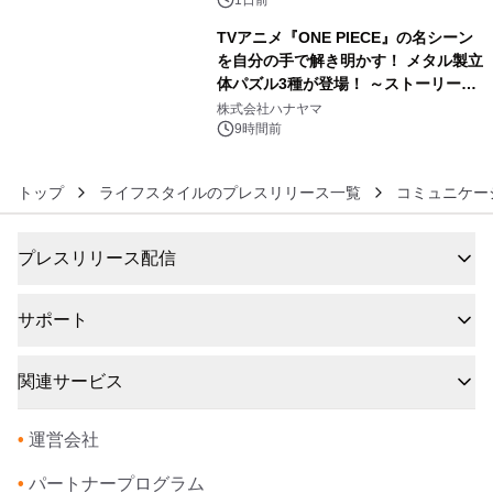
TVアニメ『ONE PIECE』の名シーン
を自分の手で解き明かす！ メタル製立
体パズル3種が登場！ ～ストーリーと
6
ギミックが融合した 大人の体験型パズ
株式会社ハナヤマ
ルが8月7日(金)12時より先行予約受付
9時間前
開始～
トップ
ライフスタイルのプレスリリース一覧
コミュニケー
プレスリリース配信
サポート
関連サービス
•
運営会社
•
パートナープログラム