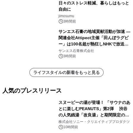
日々のストレス軽減、暮らしはもっと
自由に
jimosumu
3時間前
サンエス石膏の地域貢献活動が加速 ―
関連会社Attipect主催「田んぼラグビ
ー」は100名超が熱狂しNHKで放送さ
れました。
サンエス石膏株式会社
3時間前
ライフスタイルの新着をもっと見る
人気のプレスリリース
スヌーピーの湯が登場！ 「サウナのあ
とに楽しむPEANUTS」第2弾 渋谷
の人気銭湯「改良湯」と期間限定のコ
1
ラボレーション サウナイキタイコラ
株式会社ソニー・クリエイティブプロダクツ
ボグッズも発売決定！
10時間前