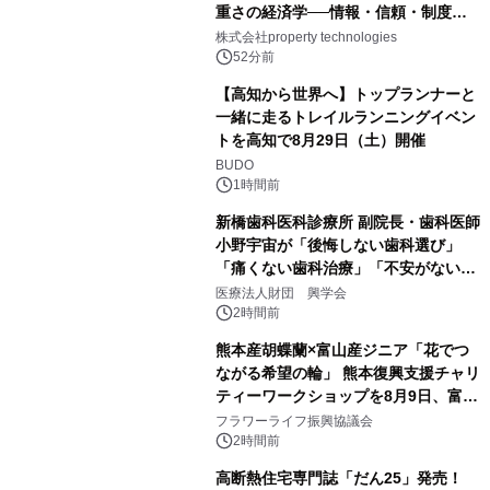
重さの経済学──情報・信頼・制度を
PropTechはどう組み替えるか）｜
株式会社property technologies
PropTech-Lab
52分前
【高知から世界へ】トップランナーと
一緒に走るトレイルランニングイベン
トを高知で8月29日（土）開催
BUDO
1時間前
新橋歯科医科診療所 副院長・歯科医師
小野宇宙が「後悔しない歯科選び」
「痛くない歯科治療」「不安がない治
療計画」をテーマに専門監修
医療法人財団 興学会
2時間前
熊本産胡蝶蘭×富山産ジニア「花でつ
ながる希望の輪」 熊本復興支援チャリ
ティーワークショップを8月9日、富
山・射水で開催
フラワーライフ振興協議会
2時間前
高断熱住宅専門誌「だん25」発売！