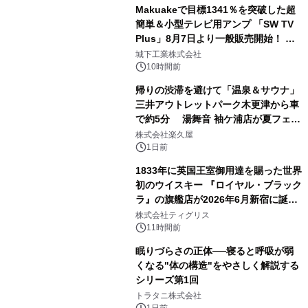
Makuakeで目標1341％を突破した超
簡単＆小型テレビ用アンプ 「SW TV
Plus」8月7日より一般販売開始！ ケ
2
ーブル1本つなぐだけ、テレビの音が
城下工業株式会社
ぐっと豊かに
10時間前
帰りの渋滞を避けて「温泉＆サウナ」
三井アウトレットパーク木更津から車
で約5分 湯舞音 袖ケ浦店が夏フェア
3
メニューを提供
株式会社楽久屋
1日前
1833年に英国王室御用達を賜った世界
初のウイスキー 『ロイヤル・ブラック
ラ』の旗艦店が2026年6月新宿に誕
4
生 バカルディ ジャパンと連携した
株式会社ティグリス
没入型バー「BAR Arca」
11時間前
眠りづらさの正体──寝ると呼吸が弱
くなる"体の構造"をやさしく解説する
シリーズ第1回
5
トラタニ株式会社
1日前