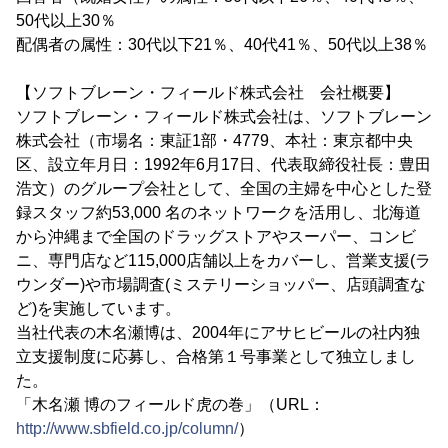
50代以上30％
配偶者の属性：30代以下21％、40代41％、50代以上38％
【ソフトブレーン・フィールド株式会社 会社概要】
ソフトブレーン・フィールド株式会社は、ソフトブレーン
株式会社（市場名：東証1部・4779、本社：東京都中央
区、設立年月日：1992年6月17日、代表取締役社長：豊田
浩文）のグループ会社として、全国の主婦を中心とした登
録スタッフ約53,000 名のネットワークを活用し、北海道
から沖縄まで全国のドラッグストアやスーパー、コンビ
ニ、専門店など115,000店舗以上をカバーし、営業支援(ラ
ウンダー)や市場調査(ミステリーショッパー、店頭調査な
ど)を実施しています。
当社代表の木名瀬博は、2004年にアサヒビールの社内独
立支援制度に応募し、合格第１号事業として独立しまし
た。
「木名瀬 博のフィールド虎の巻」（URL：
http://www.sbfield.co.jp/column/
）