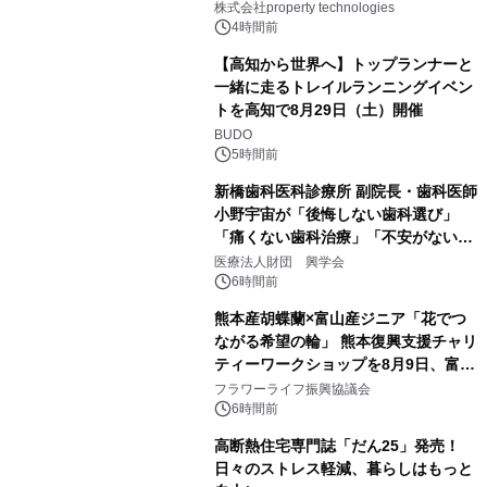
PropTechはどう組み替えるか）｜
株式会社property technologies
PropTech-Lab
4時間前
【高知から世界へ】トップランナーと
一緒に走るトレイルランニングイベン
トを高知で8月29日（土）開催
BUDO
5時間前
新橋歯科医科診療所 副院長・歯科医師
小野宇宙が「後悔しない歯科選び」
「痛くない歯科治療」「不安がない治
療計画」をテーマに専門監修
医療法人財団 興学会
6時間前
熊本産胡蝶蘭×富山産ジニア「花でつ
ながる希望の輪」 熊本復興支援チャリ
ティーワークショップを8月9日、富
山・射水で開催
フラワーライフ振興協議会
6時間前
高断熱住宅専門誌「だん25」発売！
日々のストレス軽減、暮らしはもっと