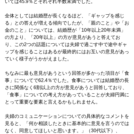
いては45.9％とそれぞれ半数未満でした。
全体としては結婚歴が長くなるほど、「ギャップを感じ
る」との答えが増える傾向でしたが、「親のこと」や「お
金のこと」については、結婚歴が「10年以上20年未満」
の方より、「20年以上」の方が意見があうと答えてお
り、この2つの話題については夫婦で過ごす中で途中ギャ
ップを感じることはあるが最終的にはお互いの意見があっ
ていく様子がうかがえました。
ちなみに最も意見があうという回答が多かった項目が「食
事」についてで62.4％でした。食事については結婚歴の長
さに関係なく6割以上の方が意見があうと回答しており、
「食事」についての考え方があっていることが夫婦円満に
とって重要な要素と言えるかもしれません。
夫婦のコミュニケーションについての具体的なコメントを
見ると、「何か相談したときに基本的に意見を言うのでは
なく、同意してほしいと思います。」（30代以下）、