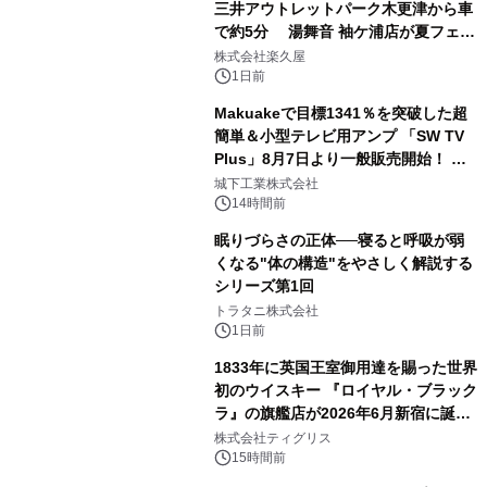
三井アウトレットパーク木更津から車
で約5分 湯舞音 袖ケ浦店が夏フェア
2
メニューを提供
株式会社楽久屋
1日前
Makuakeで目標1341％を突破した超
簡単＆小型テレビ用アンプ 「SW TV
Plus」8月7日より一般販売開始！ ケ
3
ーブル1本つなぐだけ、テレビの音が
城下工業株式会社
ぐっと豊かに
14時間前
眠りづらさの正体──寝ると呼吸が弱
くなる"体の構造"をやさしく解説する
シリーズ第1回
4
トラタニ株式会社
1日前
1833年に英国王室御用達を賜った世界
初のウイスキー 『ロイヤル・ブラック
ラ』の旗艦店が2026年6月新宿に誕
5
生 バカルディ ジャパンと連携した
株式会社ティグリス
没入型バー「BAR Arca」
15時間前