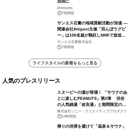
自由に
jimosumu
7時間前
サンエス石膏の地域貢献活動が加速 ―
関連会社Attipect主催「田んぼラグビ
ー」は100名超が熱狂しNHKで放送さ
れました。
サンエス石膏株式会社
7時間前
ライフスタイルの新着をもっと見る
人気のプレスリリース
スヌーピーの湯が登場！ 「サウナのあ
とに楽しむPEANUTS」第2弾 渋谷
の人気銭湯「改良湯」と期間限定のコ
1
ラボレーション サウナイキタイコラ
株式会社ソニー・クリエイティブプロダクツ
ボグッズも発売決定！
14時間前
帰りの渋滞を避けて「温泉＆サウナ」