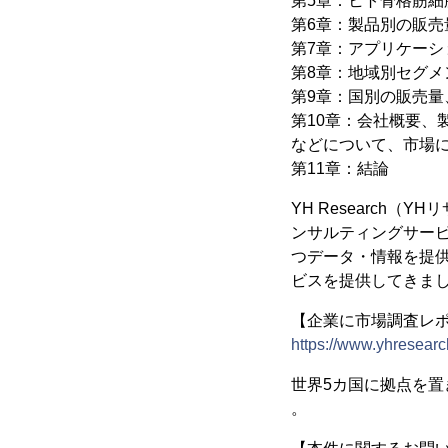
第5章：ヒト骨格筋細
第6章：製品別の販売量
第7章：アプリケーシ
第8章：地域別セグメン
第9章：国別の販売量、
第10章：会社概要
などについて、市場
第11章：結論
YH Research
ンサルティングサー
つデータ・情報を提供
ビスを提供してきま
【企業に市場調査レポー
https://www.yhresearc
世界5カ国に拠点を
。