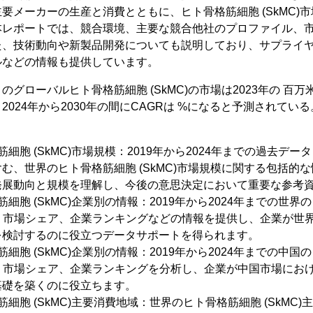
要メーカーの生産と消費とともに、ヒト骨格筋細胞 (SkMC)
本レポートでは、競合環境、主要な競合他社のプロファイル、
た、技術動向や新製品開発についても説明しており、サプライ
ルなどの情報も提供しています。
よるとのグローバルヒト骨格筋細胞 (SkMC)の市場は2023年の 百
024年から2030年の間にCAGRは %になると予測されている
胞 (SkMC)市場規模：2019年から2024年までの過去データと
む、世界のヒト骨格筋細胞 (SkMC)市場規模に関する包括的
発展動向と規模を理解し、今後の意思決定において重要な参考
細胞 (SkMC)企業別の情報：2019年から2024年までの世界の
、市場シェア、企業ランキングなどの情報を提供し、企業が世
を検討するのに役立つデータサポートを得られます。
細胞 (SkMC)企業別の情報：2019年から2024年までの中国の
、市場シェア、企業ランキングを分析し、企業が中国市場にお
基礎を築くのに役立ちます。
細胞 (SkMC)主要消費地域：世界のヒト骨格筋細胞 (SkMC