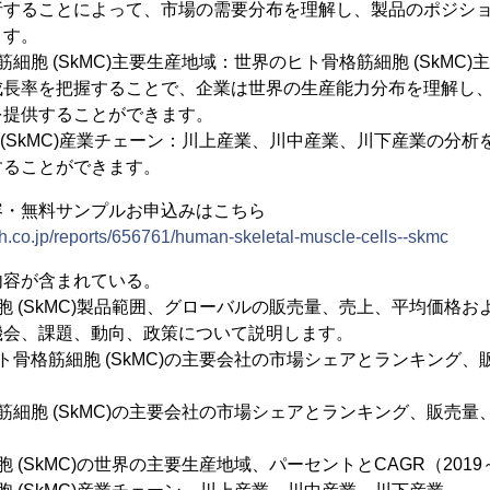
析することによって、市場の需要分布を理解し、製品のポジシ
ます。
細胞 (SkMC)主要生産地域：世界のヒト骨格筋細胞 (SkMC
成長率を把握することで、企業は世界の生産能力分布を理解し
を提供することができます。
 (SkMC)産業チェーン：川上産業、川中産業、川下産業の分
することができます。
容・無料サンプルお申込みはこちら
h.co.jp/reports/656761/human-skeletal-muscle-cells--skmc
内容が含まれている。
胞 (SkMC)製品範囲、グローバルの販売量、売上、平均価格
機会、課題、動向、政策について説明します。
ト骨格筋細胞 (SkMC)の主要会社の市場シェアとランキング
筋細胞 (SkMC)の主要会社の市場シェアとランキング、販売量
 (SkMC)の世界の主要生産地域、パーセントとCAGR（2019～