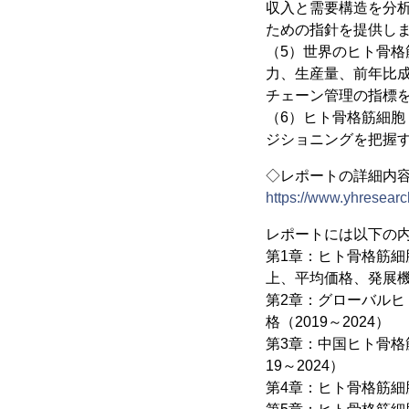
収入と需要構造を分
ための指針を提供し
（5）世界のヒト骨格筋
力、生産量、前年比
チェーン管理の指標
（6）ヒト骨格筋細胞
ジショニングを把握
◇レポートの詳細内
https://www.yhresearc
レポートには以下の
第1章：ヒト骨格筋細
上、平均価格、発展
第2章：グローバルヒ
格（2019～2024）
第3章：中国ヒト骨格
19～2024）
第4章：ヒト骨格筋細胞