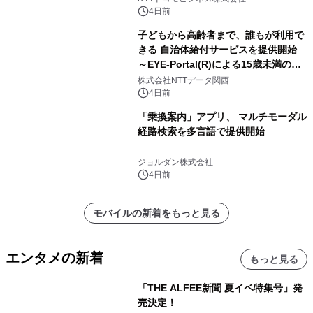
4日前
子どもから高齢者まで、誰もが利用で
きる 自治体給付サービスを提供開始
～EYE-Portal(R)による15歳未満の本
人認証と デジタルデバイド対策で実現
株式会社NTTデータ関西
～
4日前
「乗換案内」アプリ、 マルチモーダル
経路検索を多言語で提供開始
ジョルダン株式会社
4日前
モバイルの新着をもっと見る
エンタメの新着
もっと見る
「THE ALFEE新聞 夏イベ特集号」発
売決定！