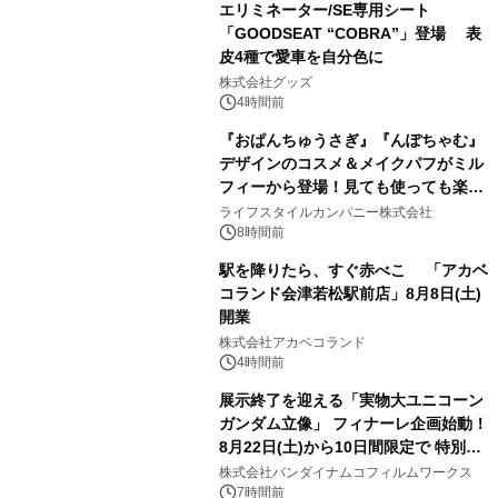
エリミネーター/SE専用シート
「GOODSEAT “COBRA”」登場 表
皮4種で愛車を自分色に
2
株式会社グッズ
4時間前
『おぱんちゅうさぎ』『んぽちゃむ』
デザインのコスメ＆メイクパフがミル
フィーから登場！見ても使っても楽し
3
い、ポップでキュートなコレクショ
ライフスタイルカンパニー株式会社
ン。
8時間前
駅を降りたら、すぐ赤べこ 「アカベ
コランド会津若松駅前店」8月8日(土)
開業
4
株式会社アカベコランド
4時間前
展示終了を迎える「実物大ユニコーン
ガンダム立像」 フィナーレ企画始動！
8月22日(土)から10日間限定で 特別映
5
像『UNICORN GUNDAM Statue ―
株式会社バンダイナムコフィルムワークス
BEYOND POSSIBILITY ―』を上映！
7時間前