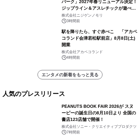
パーク」2027年春リニューアル決定！
ジップライン＆アスレチックが遊べる
のは今年が最後！ 「ラスト！ドキがム
株式会社ニジゲンノモリ
ネムネ～大作戦！」始動
3時間前
駅を降りたら、すぐ赤べこ 「アカベ
コランド会津若松駅前店」8月8日(土)
開業
株式会社アカベコランド
4時間前
エンタメの新着をもっと見る
人気のプレスリリース
PEANUTS BOOK FAIR 2026が スヌ
ーピーの誕生日の8月10日より 全国の
書店123店舗で開催！
1
株式会社ソニー・クリエイティブプロダクツ
7時間前