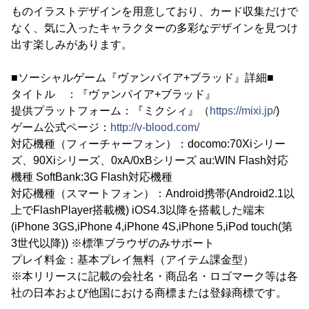
ものイラストデザインを用意しており、カード収集だけで
なく、気に入ったキャラクターの多彩なデザインを見つけ
出す楽しみがあります。
■ソーシャルゲーム『ヴァンパイア+ブラッド』詳細■
タイトル ：『ヴァンパイア+ブラッド』
提供プラットフォーム：『ミクシィ』（
https://mixi.jp/
)
ゲーム公式ページ：
http://v-blood.com/
対応機種（フィーチャーフォン）：docomo:70Xiシリー
ズ、90Xiシリーズ、0xA/0xBシリーズ au:WIN Flash対応
機種 SoftBank:3G Flash対応機種
対応機種（スマートフォン）：Android携帯(Android2.1以
上でFlashPlayer搭載機) iOS4.3以降を搭載した端末
(iPhone 3GS,iPhone 4,iPhone 4S,iPhone 5,iPod touch(第
3世代以降)) ※標準ブラウザのみサポート
プレイ料金：基本プレイ無料（アイテム課金型）
※本リリースに記載の会社名・商品名・ロゴマーク等は各
社の日本および他国における商標または登録商標です。