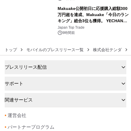
Makuake公開初日に応援購入総額300
万円超を達成、Makuake「今日のラン
キング」総合3位も獲得。 YECHAN音
6
浴シンギングボウル第2弾の大型サイ
Japan Top Trade
ズ（XL・2XL・3XL）を先行販売中
9時間前
トップ
モバイルのプレスリリース一覧
株式会社テンダ
プレスリリース配信
サポート
関連サービス
•
運営会社
•
パートナープログラム