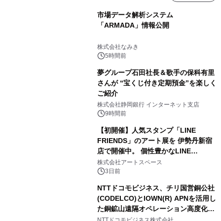
市場データ解析システム
「ARMADA」情報公開
株式会社なみき
5時間前
夢グループ石田社長＆歌手の保科有里
さんが “宝くじ付き定期預金”を楽しく
ご紹介
株式会社静岡銀行 インターネット支店
9時間前
【初開催】人気スタンプ「LINE
FRIENDS」のアート展を 伊勢丹新宿
店で開催中。 個性豊かなLINE
FRIENDSの仲間たちが インテリアア
株式会社アートスペース
ートとして新たな魅力を発信。
3日前
NTTドコモビジネス、チリ国営銅公社
(CODELCO)とIOWN(R) APNを活用し
た銅鉱山遠隔オペレーション高度化に
向けた調査・実証を開始
NTTドコモビジネス株式会社