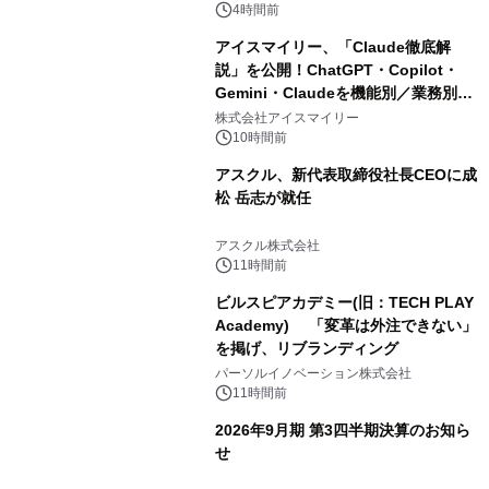
4時間前
アイスマイリー、「Claude徹底解
説」を公開！ChatGPT・Copilot・
Gemini・Claudeを機能別／業務別に
比較―自社に合う生成AIの選び方がわ
株式会社アイスマイリー
かる実践ガイド
10時間前
アスクル、新代表取締役社長CEOに成
松 岳志が就任
アスクル株式会社
11時間前
ビルスピアカデミー(旧：TECH PLAY
Academy) 「変革は外注できない」
を掲げ、リブランディング
パーソルイノベーション株式会社
11時間前
2026年9月期 第3四半期決算のお知ら
せ