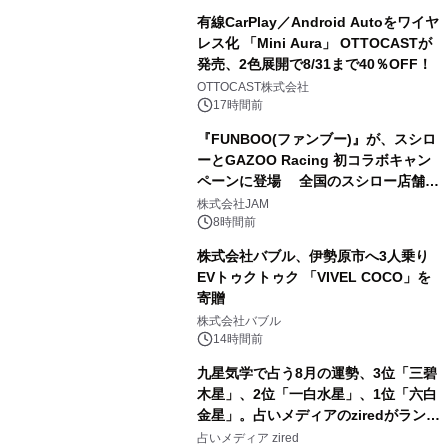
有線CarPlay／Android Autoをワイヤ
レス化 「Mini Aura」 OTTOCASTが
発売、2色展開で8/31まで40％OFF！
3
OTTOCAST株式会社
17時間前
『FUNBOO(ファンブー)』が、スシロ
ーとGAZOO Racing 初コラボキャン
ペーンに登場 全国のスシロー店舗で
4
GR 4車種の FUNBOO(ミニカー)付き
株式会社JAM
メニューが展開されます
8時間前
株式会社バブル、伊勢原市へ3人乗り
EVトゥクトゥク 「VIVEL COCO」を
寄贈
5
株式会社バブル
14時間前
九星気学で占う8月の運勢、3位「三碧
木星」、2位「一白水星」、1位「六白
金星」。占いメディアのziredがランキ
6
ングを発表
占いメディア zired