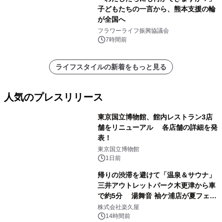
子どもたちの一言から、熊本支援の輪
が全国へ
フラワーライフ振興協議会
7時間前
ライフスタイルの新着をもっと見る
人気のプレスリリース
東京国立博物館、館内レストラン3店
舗をリニューアル 各店舗の詳細を発
表！
1
東京国立博物館
1日前
帰りの渋滞を避けて「温泉＆サウナ」
三井アウトレットパーク木更津から車
で約5分 湯舞音 袖ケ浦店が夏フェア
2
メニューを提供
株式会社楽久屋
14時間前