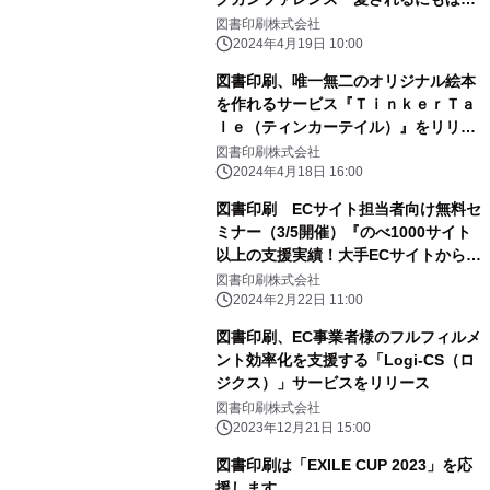
がある EC事業者が目指す愛される店
図書印刷株式会社
舗づくり』に登壇
2024年4月19日 10:00
図書印刷、唯一無二のオリジナル絵本
を作れるサービス『ＴｉｎｋｅｒＴａ
ｌｅ（ティンカーテイル）』をリリー
ス
図書印刷株式会社
2024年4月18日 16:00
図書印刷 ECサイト担当者向け無料セ
ミナー（3/5開催）『のべ1000サイト
以上の支援実績！大手ECサイトから学
ぶ顧客体験の設計手法大全』に登壇
図書印刷株式会社
2024年2月22日 11:00
図書印刷、EC事業者様のフルフィルメ
ント効率化を支援する「Logi-CS（ロ
ジクス）」サービスをリリース
図書印刷株式会社
2023年12月21日 15:00
図書印刷は「EXILE CUP 2023」を応
援します。