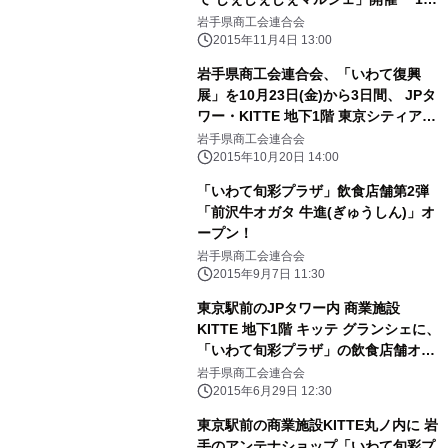
月5日～8日の4日間、ランドマークプ
岩手県商工会連合会
ラザ1F フェスティバルスクエアにて
2015年11月4日 13:00
岩手県商工会連合会、「いわて復興
展」を10月23日(金)から3日間、 JPタ
ワー・KITTE 地下1階 東京シティアイ
で開催！ ～いわて旬彩プラザとの連動
岩手県商工会連合会
で、復興写真展、被災企業・支援商品
2015年10月20日 14:00
物産展、 工芸品 展示販売～
「いわて旬彩プラザ」飲食店舗第2弾
「前沢牛オガタ 牛進(ぎゅうしん)」オ
ープン！
岩手県商工会連合会
2015年9月7日 11:30
東京駅前のJPタワー内 商業施設
KITTE 地下1階 キッテ グランシェに、
「いわて旬彩プラザ」の飲食店舗オー
プン！ ～第1弾は【もりおか冷麺】
岩手県商工会連合会
【盛岡じゃじゃ麺】の 「久太屋(麺匠
2015年6月29日 12:30
戸田久)」東京初出店！～
東京駅前の商業施設KITTE丸ノ内に 岩
手のアンテナショップ「いわて旬彩プ