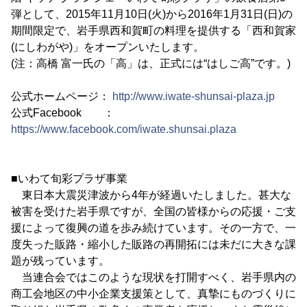
弾として、2015年11月10日(火)から2016年1月31日(日)の
期間限定で、岩手県西和賀町の料理を提供する「西和賀家
(にしわがや)」をオープンいたします。
(注：高橋 富一氏の「高」は、正式には“はしご高”です。)
公式ホームページ：
http://www.iwate-shunsai-plaza.jp
公式Facebook ：
https://www.facebook.com/iwate.shunsai.plaza
■いわて旬彩プラザ事業
東日本大震災津波から4年が経過いたしました。甚大な
被害を受けた岩手県ですが、全国の皆様からの応援・ご支
援によって復興の道を歩み続けています。その一方で、一
度失った販路・縮小した販路の再開拓には未だに大きな課
題が残っています。
当連合会ではこのような現状を打開すべく、岩手県内の
商工会地区の中小企業支援策として、真摯にものづくりに