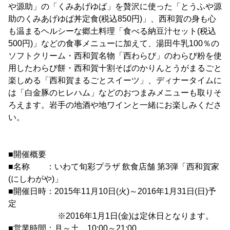
や源助」の「くみあげゆば」を贅沢に使った「とうふや源
助のくみあげゆば丼定食(税込850円)」、西和賀の身も心
も温まるヘルシーな郷土料理「食べる納豆汁セット(税込
500円)」などの食事メニューに加えて、湯田牛乳100％の
ソフトクリーム・西和賀名物「西わらび」のわらび粉を使
用したわらび餅・西和賀十割そばのかりんとうがまるごと
楽しめる「西和賀まるごとスイーツ」、ディナータイムに
は「白金豚のヒレハム」などのおつまみメニューも取りそ
ろえます。岩手の地酒や地ワインと一緒にお楽しみくださ
い。
■開催概要
■名称 ：いわて旬彩プラザ 飲食店舗 第3弾「西和賀家
(にしわがや)」
■開催日時：2015年11月10日(火)～2016年1月31日(日)予
定
※2016年1月1日(金)は定休日となります。
■営業時間：月～土 10:00～21:00