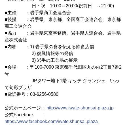
日・祝 10:00～20:00(祝前日 ～21:00)
■主催 ：岩手県商工会連合会
■後援 ：岩手県、東京都、全国商工会連合会、東京都
商工会連合会
■協力 ：岩手県東京事務所、岩手県人連合会、岩手県
産株式会社
■内容 ：1) 岩手県の食を伝える飲食店舗
2) 復興情報等の発信
3) 岩手の工芸品の展示
■会場 ：〒100-7090 東京都千代田区丸の内2丁目7番2
号
JPタワー地下1階 キッテ グランシェ いわ
て旬彩プラザ
■電話番号：03-6256-0580
公式ホームページ：
http://www.iwate-shunsai-plaza.jp
公式Facebook ：
https://www.facebook.com/iwate.shunsai.plaza