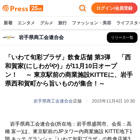
ログイン/会員登録
新着
エンタメ
グルメ
旅行
ファッション・美容
ライフスタ
岩手県商工会連合会
リリース一覧
「いわて旬彩プラザ」飲食店舗 第3弾 「西
和賀家(にしわがや)」が11月10日オープ
ン！ ～ 東京駅前の商業施設KITTEに、岩手
県西和賀町から旨いものが集合！～
岩手県商工会連合会
店舗
2015年11月4日 10:30
岩手県商工会連合会(所在地：岩手県盛岡市、会長：高
橋 富一)は、東京駅前のJPタワー内商業施設 KITTE地下1
階 キッテ グランシェ「いわて旬彩プラザ」の飲食店第3