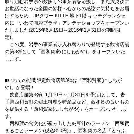
取り組む岩手県の数多くの事業者を応援し、また震災後に
お世話になった全国の皆様へ心からの感謝の気持ちをお届
けするため、JPタワー KITTE 地下1階 キッテグランシェ
内に「いわて旬彩プラザ」アンテナショップをオープンい
たしました(2015年6月19日～2016年1月31日の期間限
定)。
この度、岩手の事業者が入れ替わりで登場する飲食店舗
の第3弾として「西和賀家(にしわがや)」をオープンいた
します。
■いわての期間限定飲食店第3弾は「西和賀家(にしわが
や)」が登場！
飲食店舗第3弾(11月10日～1月31日を予定)として、岩
手県西和賀町の郷土料理や特産品など、西和賀の旨いもの
を提供する「西和賀家(にしわがや)」をオープンいたしま
す。
西和賀の食文化が産み出した納豆汁のラーメン「西和賀
まるごとラーメン(税込850円)」、西和賀の名店「とうふ