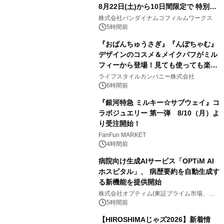
8月22日(土)から10日間限定で 特別映
2
像『UNICORN GUNDAM Statue ―
株式会社バンダイナムコフィルムワークス
BEYOND POSSIBILITY ―』を上映！
5時間前
『おぱんちゅうさぎ』『んぽちゃむ』
デザインのコスメ＆メイクパフがミル
フィーから登場！見ても使っても楽し
3
い、ポップでキュートなコレクショ
ライフスタイルカンパニー株式会社
ン。
6時間前
『銀河特急 ミルキー☆サブウェイ』コ
ラボジュエリー 第一弾 8/10（月）よ
り受注開始！
4
FanFun MARKET
4時間前
病院向け生成AIサービス「OPTiM AI
ホスピタル」、 病歴要約を自動生成す
る新機能を提供開始
5
株式会社オプティム(東証プライム市場、コ
ード：3694)
5時間前
【HIROSHIMAじゃズ2026】新着情