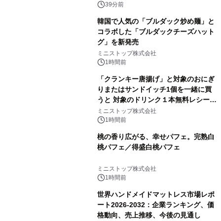
39分前
韓国で人気の「ブルダック炒め麺」と
コラボした「ブルダックチーズハット
グ」を新発売
ミニストップ株式会社
1時間前
「クランキー唐揚げ」と対象のおにぎ
りまたはサンドイッチ1個を一緒に買
うと 対象のドリンク１本無料レシート
クーポンもらえる！※1
ミニストップ株式会社
1時間前
桃の香り広がる、幸せパフェ。完熟白
桃パフェ／得盛白桃パフェ
ミニストップ株式会社
1時間前
世界ハンドメイドマットレス市場レポ
ート2026-2032：企業ランキング、価
格動向、売上推移、今後の見通し