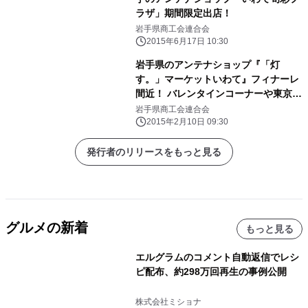
ラザ」期間限定出店！
岩手県商工会連合会
2015年6月17日 10:30
岩手県のアンテナショップ『「灯
す。」マーケットいわて』フィナーレ
間近！ バレンタインコーナーや東京ガ
スショールームとのコラボ試食イベン
岩手県商工会連合会
ト開催 ～横浜「MARK IS みなとみら
2015年2月10日 09:30
い」で2月16日まで開設～
発行者のリリースをもっと見る
グルメの新着
もっと見る
エルグラムのコメント自動返信でレシ
ピ配布、約298万回再生の事例公開
株式会社ミショナ