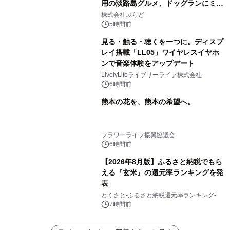
用の淡路島グルメ、ドッグランにミニ
プール グランピングとトレーラーハウ
株式会社ぷらど
スの2施設で
5時間前
見る・触る・聴くを一つに。ディスプ
レイ搭載「LL05」ワイヤレスイヤホ
ンで音楽体験をアップデート
LivelyLifeライブリーライフ株式会社
6時間前
熊本の花を、熊本の希望へ。
フラワーライフ振興協議会
6時間前
【2026年8月版】ふるさと納税でもら
える『玄米』の還元率ランキングを発
表
とくさと-ふるさと納税還元率ランキング-
7時間前