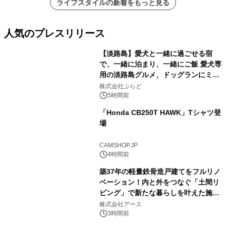
ライフスタイルの新着をもっと見る
人気のプレスリリース
【淡路島】愛犬と一緒に過ごせる宿
で、一緒に泊まり、一緒にご飯 愛犬専
用の淡路島グルメ、ドッグランにミニ
1
プール グランピングとトレーラーハウ
株式会社ぷらど
スの2施設で
5時間前
「Honda CB250T HAWK」Tシャツ登
場
2
CAMSHOP.JP
4時間前
築37年の軽量鉄骨造戸建てをフルリノ
ベーション！内と外をつなぐ「土間リ
ビング」で新たな暮らしを叶えた施工
3
事例を株式会社アースが公開
株式会社アース
3時間前