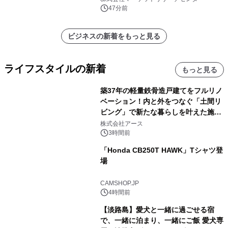
47分前
ビジネスの新着をもっと見る
ライフスタイルの新着
もっと見る
築37年の軽量鉄骨造戸建てをフルリノ
ベーション！内と外をつなぐ「土間リ
ビング」で新たな暮らしを叶えた施工
事例を株式会社アースが公開
株式会社アース
3時間前
「Honda CB250T HAWK」Tシャツ登
場
CAMSHOP.JP
4時間前
【淡路島】愛犬と一緒に過ごせる宿
で、一緒に泊まり、一緒にご飯 愛犬専