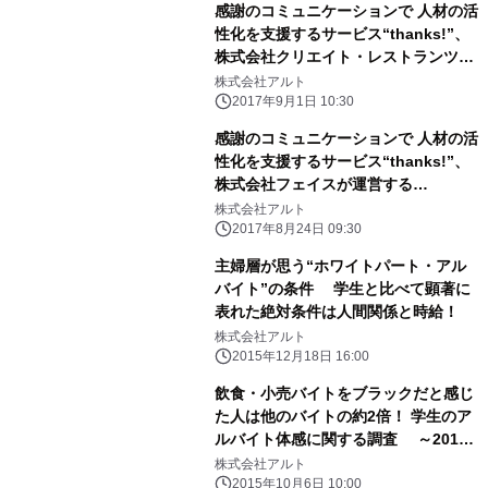
感謝のコミュニケーションで 人材の活
性化を支援するサービス“thanks!”、
株式会社クリエイト・レストランツ店
舗での導入事例を公開
株式会社アルト
2017年9月1日 10:30
感謝のコミュニケーションで 人材の活
性化を支援するサービス“thanks!”、
株式会社フェイスが運営する
TSUTAYA店舗での導入事例を公開
株式会社アルト
2017年8月24日 09:30
主婦層が思う“ホワイトパート・アル
バイト”の条件 学生と比べて顕著に
表れた絶対条件は人間関係と時給！
株式会社アルト
2015年12月18日 16:00
飲食・小売バイトをブラックだと感じ
た人は他のバイトの約2倍！ 学生のア
ルバイト体感に関する調査 ～2015
年9月8日 株式会社アルト調べ～
株式会社アルト
2015年10月6日 10:00