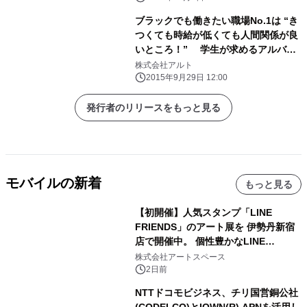
ブラックでも働きたい職場No.1は “き
つくても時給が低くても人間関係が良
いところ！” 学生が求めるアルバイ
ト職場環境についての調査
株式会社アルト
2015年9月29日 12:00
発行者のリリースをもっと見る
モバイルの新着
もっと見る
【初開催】人気スタンプ「LINE
FRIENDS」のアート展を 伊勢丹新宿
店で開催中。 個性豊かなLINE
FRIENDSの仲間たちが インテリアア
株式会社アートスペース
ートとして新たな魅力を発信。
2日前
NTTドコモビジネス、チリ国営銅公社
(CODELCO)とIOWN(R) APNを活用し