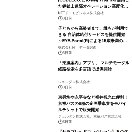
た銅鉱山遠隔オペレーション高度化に
向けた調査・実証を開始
NTTドコモビジネス株式会社
3日前
子どもから高齢者まで、誰もが利用で
きる 自治体給付サービスを提供開始
～EYE-Portal(R)による15歳未満の本
人認証と デジタルデバイド対策で実現
株式会社NTTデータ関西
～
3日前
「乗換案内」アプリ、 マルチモーダル
経路検索を多言語で提供開始
ジョルダン株式会社
3日前
東尋坊や永平寺など福井観光に便利！
京福バスの6種の企画乗車券をモバイ
ルチケットで販売開始
ジョルダン株式会社、京福バス株式会社
3日前
【サラブレッドコレクション】あの名