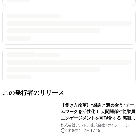
この発行者のリリース
【働き方改革】“感謝と褒め合う”チー
ムワークを活性化！ 人間関係や従業員
エンゲージメントを可視化する 感謝コ
ミュニケーションサービス「thanks!
株式会社アルト、株式会社Tポイント・ジャ
パン
(サンクス)」 Tポイント・ジャパンとT
2018年7月2日 17:15
ポイント交換サービスを提供開始