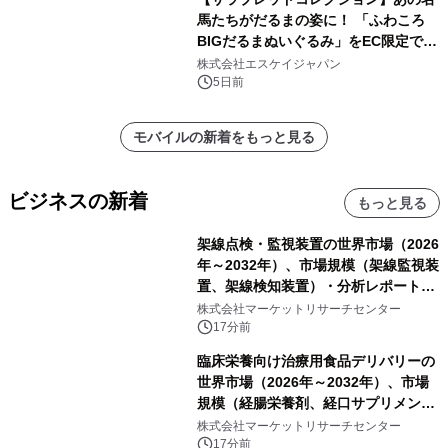
馬たちがだるまの姿に！ 「ふわころ
BIGだるまぬいぐるみ」をEC限定で受
注販売開始
株式会社エスケイジャパン
5日前
モバイルの新着をもっと見る
ビジネスの新着
もっと見る
架線点検・監視装置の世界市場（2026
年～2032年）、市場規模（架線監視装
置、架線検知装置）・分析レポートを
発表
株式会社マーケットリサーチセンター
17分前
臨床栄養向け治療用食品デリバリーの
世界市場（2026年～2032年）、市場
規模（経腸栄養剤、経口サプリメン
ト）・分析レポートを発表
株式会社マーケットリサーチセンター
17分前