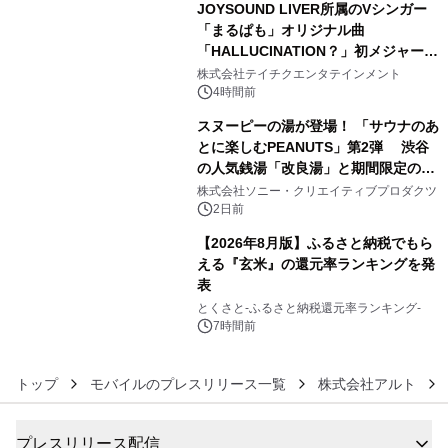
JOYSOUND LIVER所属のVシンガー
「まるぱも」オリジナル曲
「HALLUCINATION？」初メジャー配
4
信リリース決定！
株式会社テイチクエンタテインメント
4時間前
スヌーピーの湯が登場！ 「サウナのあ
とに楽しむPEANUTS」第2弾 渋谷
の人気銭湯「改良湯」と期間限定のコ
5
ラボレーション サウナイキタイコラ
株式会社ソニー・クリエイティブプロダクツ
ボグッズも発売決定！
2日前
【2026年8月版】ふるさと納税でもら
える『玄米』の還元率ランキングを発
表
6
とくさと-ふるさと納税還元率ランキング-
7時間前
トップ
モバイルのプレスリリース一覧
株式会社アルト
プレスリリース配信