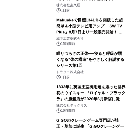
2
メニューを提供
株式会社楽久屋
1日前
Makuakeで目標1341％を突破した超
簡単＆小型テレビ用アンプ 「SW TV
Plus」8月7日より一般販売開始！ ケ
3
ーブル1本つなぐだけ、テレビの音が
城下工業株式会社
ぐっと豊かに
15時間前
眠りづらさの正体──寝ると呼吸が弱
くなる"体の構造"をやさしく解説する
シリーズ第1回
4
トラタニ株式会社
1日前
1833年に英国王室御用達を賜った世界
初のウイスキー 『ロイヤル・ブラック
ラ』の旗艦店が2026年6月新宿に誕
5
生 バカルディ ジャパンと連携した
株式会社ティグリス
没入型バー「BAR Arca」
16時間前
GiGOのクレーンゲーム専門店が埼
玉・草加に誕生 「GiGOクレーンゲー