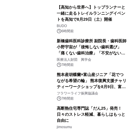
【高知から世界へ】トップランナーと
一緒に走るトレイルランニングイベン
トを高知で8月29日（土）開催
BUDO
6時間前
新橋歯科医科診療所 副院長・歯科医師
小野宇宙が「後悔しない歯科選び」
「痛くない歯科治療」「不安がない治
療計画」をテーマに専門監修
医療法人財団 興学会
7時間前
熊本産胡蝶蘭×富山産ジニア「花でつ
ながる希望の輪」 熊本復興支援チャリ
ティーワークショップを8月9日、富
山・射水で開催
フラワーライフ振興協議会
7時間前
高断熱住宅専門誌「だん25」発売！
日々のストレス軽減、暮らしはもっと
自由に
jimosumu