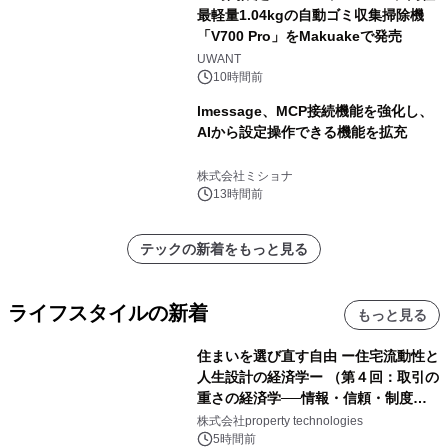
最軽量1.04kgの自動ゴミ収集掃除機
「V700 Pro」をMakuakeで発売
UWANT
10時間前
lmessage、MCP接続機能を強化し、
AIから設定操作できる機能を拡充
株式会社ミショナ
13時間前
テックの新着をもっと見る
ライフスタイルの新着
もっと見る
住まいを選び直す自由 ー住宅流動性と
人生設計の経済学ー （第４回：取引の
重さの経済学──情報・信頼・制度を
PropTechはどう組み替えるか）｜
株式会社property technologies
PropTech-Lab
5時間前