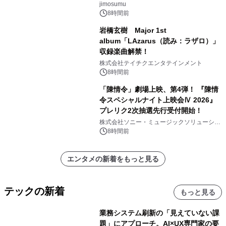
jimosumu
8時間前
岩橋玄樹 Major 1st
album「LAzarus（読み：ラザロ）」
収録楽曲解禁！
株式会社テイチクエンタテインメント
8時間前
「陳情令」劇場上映、第4弾！ 『陳情
令スペシャルナイト上映会Ⅳ 2026』
プレリク2次抽選先行受付開始！
株式会社ソニー・ミュージックソリューショ
ンズ
8時間前
エンタメの新着をもっと見る
テックの新着
もっと見る
業務システム刷新の「見えていない課
題」にアプローチ。AI×UX専門家の要