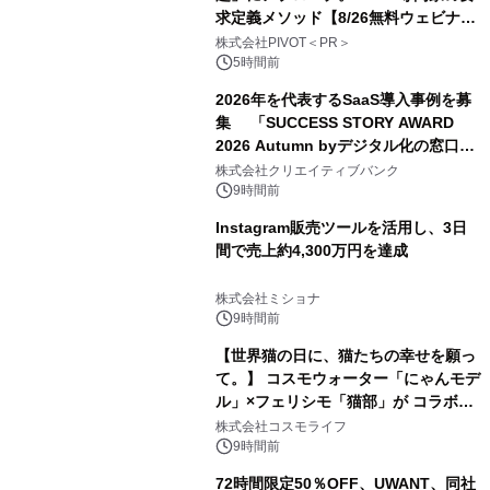
求定義メソッド【8/26無料ウェビナ
ー】株式会社PIVOT
株式会社PIVOT＜PR＞
5時間前
2026年を代表するSaaS導入事例を募
集 「SUCCESS STORY AWARD
2026 Autumn byデジタル化の窓口」
開催
株式会社クリエイティブバンク
9時間前
Instagram販売ツールを活用し、3日
間で売上約4,300万円を達成
株式会社ミショナ
9時間前
【世界猫の日に、猫たちの幸せを願っ
て。】 コスモウォーター「にゃんモデ
ル」×フェリシモ「猫部」が コラボキ
ャンペーンを実施
株式会社コスモライフ
9時間前
72時間限定50％OFF、UWANT、同社