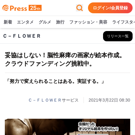
ログイン/会員登録
新着
エンタメ
グルメ
旅行
ファッション・美容
ライフスタ
Ｃ－ＦＬＯＷＥＲ
リリース一覧
妥協はしない！脳性麻痺の画家が絵本作成。
クラウドファンディング挑戦中。
「努力で変えられることはある。実証する。」
Ｃ－ＦＬＯＷＥＲ
サービス
2021年3月22日 08:30