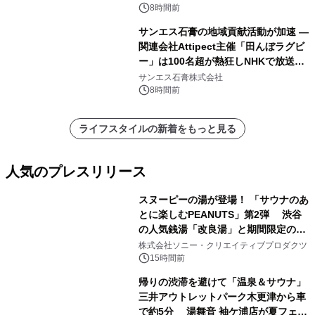
8時間前
サンエス石膏の地域貢献活動が加速 ―
関連会社Attipect主催「田んぼラグビ
ー」は100名超が熱狂しNHKで放送さ
れました。
サンエス石膏株式会社
8時間前
ライフスタイルの新着をもっと見る
人気のプレスリリース
スヌーピーの湯が登場！ 「サウナのあ
とに楽しむPEANUTS」第2弾 渋谷
の人気銭湯「改良湯」と期間限定のコ
1
ラボレーション サウナイキタイコラ
株式会社ソニー・クリエイティブプロダクツ
ボグッズも発売決定！
15時間前
帰りの渋滞を避けて「温泉＆サウナ」
三井アウトレットパーク木更津から車
で約5分 湯舞音 袖ケ浦店が夏フェア