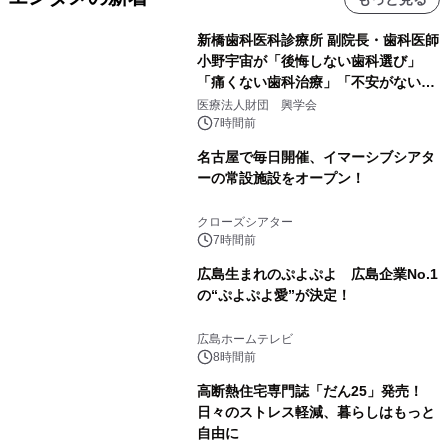
新橋歯科医科診療所 副院長・歯科医師
小野宇宙が「後悔しない歯科選び」
「痛くない歯科治療」「不安がない治
療計画」をテーマに専門監修
医療法人財団 興学会
7時間前
名古屋で毎日開催、イマーシブシアタ
ーの常設施設をオープン！
クローズシアター
7時間前
広島生まれのぷよぷよ 広島企業No.1
の“ぷよぷよ愛”が決定！
広島ホームテレビ
8時間前
高断熱住宅専門誌「だん25」発売！
日々のストレス軽減、暮らしはもっと
自由に