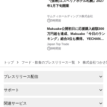
『(仮称)エスペリアホテル札幌』2027
年1月下旬開業
5
サムティホールディングス株式会社
5時間前
Makuake公開初日に応援購入総額300
万円超を達成、Makuake「今日のラン
キング」総合3位も獲得。 YECHAN音
6
浴シンギングボウル第2弾の大型サイ
Japan Top Trade
ズ（XL・2XL・3XL）を先行販売中
8時間前
トップ
フード・飲食のプレスリリース一覧
株式会社つかさ
プレスリリース配信
サポート
関連サービス