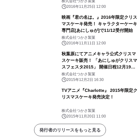
株式会社つかさ製菓
2016年11月25日 12:00
映画『君の名は。』2016年限定クリス
マスケーキ発売！ キャラクターケーキ
専門店[あにしゅが]で11/12受付開始
株式会社つかさ製菓
2016年11月11日 12:00
秋葉原にてアニメキャラ公式クリスマ
スケーキ販売！ 「あにしゅがクリスマ
スフェスタ2015」 開催日程12月19日
(土)20日(日) 場所：秋葉原UDX 4F
株式会社つかさ製菓
2015年12月2日 16:30
TVアニメ『Charlotte』 2015年限定ク
リスマスケーキ発売決定！
株式会社つかさ製菓
2015年11月20日 11:00
発行者のリリースをもっと見る