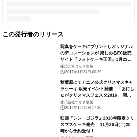
この発行者のリリース
写真をケーキにプリントしオリジナル
のデコレーションが 楽しめるEC販売
サイト『フォトケーキ王国』1月23日
開始
株式会社つかさ製菓
2017年1月24日 09:30
秋葉原にてアニメ公式クリスマスキャ
ラケーキ 販売イベント開催！「あにし
ゅがクリスマスフェスタ2016」 開催
日程12月24日(土)25日(日) 場所：秋
株式会社つかさ製菓
葉原UDX 4F
2016年12月9日 17:30
映画『シン・ゴジラ』2016年限定クリ
スマスケーキ発売 11月26日(土)20
時から予約受付！