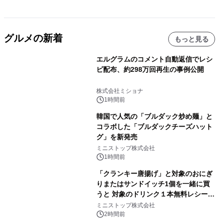
グルメの新着
もっと見る
エルグラムのコメント自動返信でレシ
ピ配布、約298万回再生の事例公開
株式会社ミショナ
1時間前
韓国で人気の「ブルダック炒め麺」と
コラボした「ブルダックチーズハット
グ」を新発売
ミニストップ株式会社
1時間前
「クランキー唐揚げ」と対象のおにぎ
りまたはサンドイッチ1個を一緒に買
うと 対象のドリンク１本無料レシート
クーポンもらえる！※1
ミニストップ株式会社
2時間前