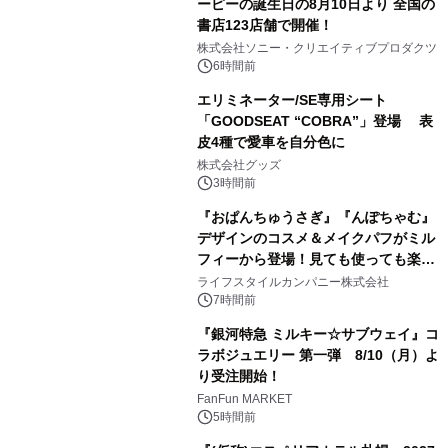
ーピーの誕生日の8月10日より 全国の
書店123店舗で開催！
1
株式会社ソニー・クリエイティブプロダクツ
6時間前
エリミネーター/SE専用シート
「GOODSEAT “COBRA”」登場 表
皮4種で愛車を自分色に
2
株式会社グッズ
3時間前
『おぱんちゅうさぎ』『んぽちゃむ』
デザインのコスメ＆メイクパフがミル
フィーから登場！見ても使っても楽し
3
い、ポップでキュートなコレクショ
ライフスタイルカンパニー株式会社
ン。
7時間前
『銀河特急 ミルキー☆サブウェイ』コ
ラボジュエリー 第一弾 8/10（月）よ
り受注開始！
4
FanFun MARKET
5時間前