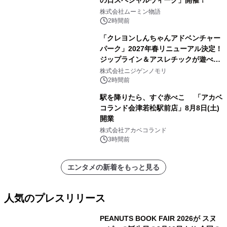
の日スペシャルウィーク」開催！
株式会社ムーミン物語
2時間前
「クレヨンしんちゃんアドベンチャー
パーク」2027年春リニューアル決定！
ジップライン＆アスレチックが遊べる
のは今年が最後！ 「ラスト！ドキがム
株式会社ニジゲンノモリ
ネムネ～大作戦！」始動
2時間前
駅を降りたら、すぐ赤べこ 「アカベ
コランド会津若松駅前店」8月8日(土)
開業
株式会社アカベコランド
3時間前
エンタメの新着をもっと見る
人気のプレスリリース
PEANUTS BOOK FAIR 2026が スヌ