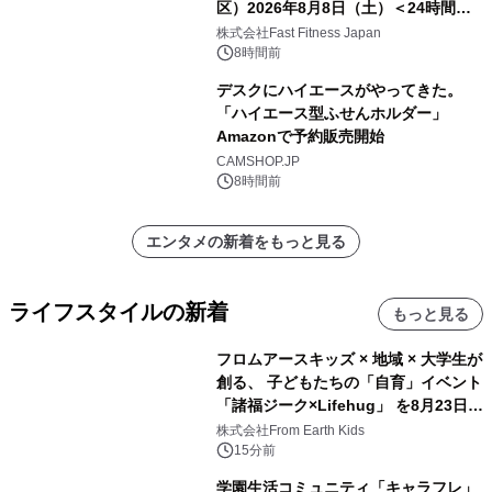
区）2026年8月8日（土）＜24時間年
中無休のフィットネスジム＞
株式会社Fast Fitness Japan
8時間前
デスクにハイエースがやってきた。
「ハイエース型ふせんホルダー」
Amazonで予約販売開始
CAMSHOP.JP
8時間前
エンタメの新着をもっと見る
ライフスタイルの新着
もっと見る
フロムアースキッズ × 地域 × 大学生が
創る、 子どもたちの「自育」イベント
「諸福ジーク×Lifehug」 を8月23日
(日)開催
株式会社From Earth Kids
15分前
学園生活コミュニティ「キャラフレ」