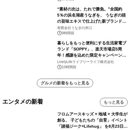
“素材の次は、たれで勝負。”全国約
5％の浜名湖産うなぎを、 うなぎの頭
の旨味エキスで仕上げた新ブランド
「井口の誉」誕生
有限会社うなぎの井口
9時間前
暮らしをもっと便利にする生活家電ブ
ランド「SOPPY」、楽天市場店5周
年！感謝を込めた限定キャンペーンを
8月10日より開催
LivelyLifeライブリーライフ株式会社
10時間前
グルメの新着をもっと見る
エンタメの新着
もっと見る
フロムアースキッズ × 地域 × 大学生が
創る、 子どもたちの「自育」イベント
「諸福ジーク×Lifehug」 を8月23日