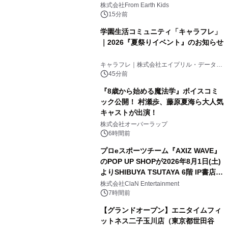
(日)開催
株式会社From Earth Kids
15分前
学園生活コミュニティ「キャラフレ」
｜2026『夏祭りイベント』のお知らせ
キャラフレ｜株式会社エイプリル・データ・
デザインズ
45分前
『8歳から始める魔法学』ボイスコミ
ック公開！ 村瀬歩、藤原夏海ら大人気
キャストが出演！
株式会社オーバーラップ
6時間前
プロeスポーツチーム『AXIZ WAVE』
のPOP UP SHOPが2026年8月1日(土)
よりSHIBUYA TSUTAYA 6階 IP書店で
開催決定！！
株式会社ClaN Entertainment
7時間前
【グランドオープン】エニタイムフィ
ットネス二子玉川店（東京都世田谷