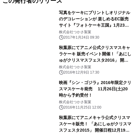
この発行者のリリース
写真をケーキにプリントしオリジナル
のデコレーションが 楽しめるEC販売
サイト『フォトケーキ王国』1月23日
開始
株式会社つかさ製菓
2017年1月24日 09:30
秋葉原にてアニメ公式クリスマスキャ
ラケーキ 販売イベント開催！「あにし
ゅがクリスマスフェスタ2016」 開催
日程12月24日(土)25日(日) 場所：秋
株式会社つかさ製菓
葉原UDX 4F
2016年12月9日 17:30
映画『シン・ゴジラ』2016年限定クリ
スマスケーキ発売 11月26日(土)20
時から予約受付！
株式会社つかさ製菓
2016年11月25日 12:00
秋葉原にてアニメキャラ公式クリスマ
スケーキ販売！ 「あにしゅがクリスマ
スフェスタ2015」 開催日程12月19日