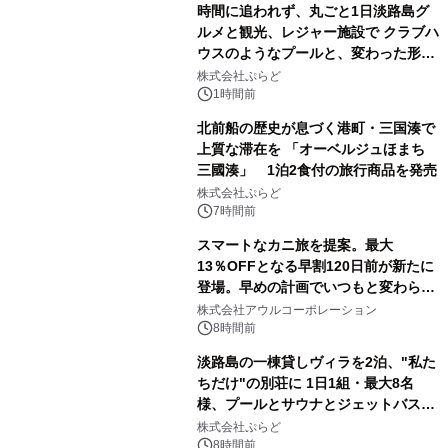
時間に追われず、丸ごと1日淡路島グ
ルメと観光、レジャー施設で クラブハ
ウスのようなプールと、変わった形の
サウナも 「THE BOXY AWAJI」のお
株式会社ぷらど
得な素泊まり連泊プランで
1時間前
北前船の歴史が息づく港町・三国湊で
上質な滞在を 「オーベルジュほまち
三國湊」 1泊2食付の旅行商品を発売
株式会社ぷらど
7時間前
スマートなカニ旅を提案。最大
13％OFFとなる早割120日前が新たに
登場。早めの計画でいつもと変わらぬ
大人の冬旅を。ー夕日ヶ浦温泉「佳松
株式会社アウルコーポレーション
苑 別邸ふうか」ー
8時間前
淡路島の一棟貸しヴィラを2泊、"私た
ちだけ"の別荘に 1日1組・最大8名
様、プールとサウナとジェットバス付
きで Villa Mon Temps AWAJIの連泊
株式会社ぷらど
素泊りプラン
8時間前