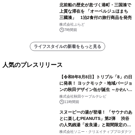
北前船の歴史が息づく港町・三国湊で
上質な滞在を 「オーベルジュほまち
三國湊」 1泊2食付の旅行商品を発売
株式会社ぷらど
7時間前
ライフスタイルの新着をもっと見る
人気のプレスリリース
【令和8年8月8日】トリプル「8」の日
に発表！ ヨックモック・地域バージョ
ンの秋田デザイン缶が誕生 ～かわいい
1
秋田犬の子犬と秋田の四季と名所を巡
株式会社秋田ケーブルテレビ
るパッケージ～ 9月1日(火)秋田県内で
11時間前
販売開始
スヌーピーの湯が登場！ 「サウナのあ
とに楽しむPEANUTS」第2弾 渋谷
の人気銭湯「改良湯」と期間限定のコ
2
ラボレーション サウナイキタイコラ
株式会社ソニー・クリエイティブプロダクツ