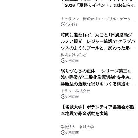
｜2026『夏祭りイベント』のお知らせ
キャラフレ｜株式会社エイプリル・データ・
デザインズ
45分前
時間に追われず、丸ごと1日淡路島グ
ルメと観光、レジャー施設で クラブハ
ウスのようなプールと、変わった形の
サウナも 「THE BOXY AWAJI」のお
株式会社ぷらど
得な素泊まり連泊プランで
1時間前
眠りづらさの正体──シリーズ第三回
浅い呼吸が"二酸化炭素過剰"を生み、
爆睡型の危険な眠りをつくる構造を解
説
トラタニ株式会社
7時間前
【名城大学】ボランティア協議会が熊
本地震で募金活動を実施
学校法人 名城大学
7時間前