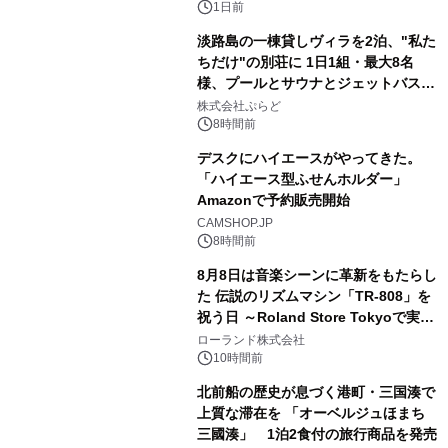
ボグッズも発売決定！
1日前
淡路島の一棟貸しヴィラを2泊、"私た
ちだけ"の別荘に 1日1組・最大8名
様、プールとサウナとジェットバス付
3
きで Villa Mon Temps AWAJIの連泊
株式会社ぷらど
素泊りプラン
8時間前
デスクにハイエースがやってきた。
「ハイエース型ふせんホルダー」
Amazonで予約販売開始
4
CAMSHOP.JP
8時間前
8月8日は音楽シーンに革新をもたらし
た 伝説のリズムマシン「TR-808」を
祝う日 ～Roland Store Tokyoで実機
5
を展示しての 記念キャンペーンを開
ローランド株式会社
催 英国ラジオ「NTS」の 特別プログ
10時間前
ラムや、「TR-808」を愛する伝説的
北前船の歴史が息づく港町・三国湊で
アーティストを フィーチャーしたアニ
上質な滞在を 「オーベルジュほまち
メーションを公開～
三國湊」 1泊2食付の旅行商品を発売
6