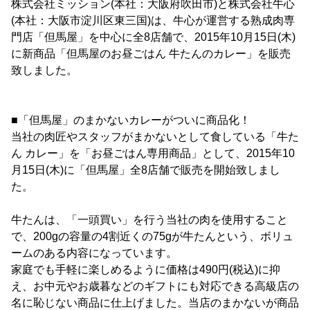
株式会社ミッション(本社：大阪府吹田市)と株式会社牛心
(本社：大阪市淀川区東三国)は、牛心が運営する熟成肉専
門店「但馬屋」を中心に全8店舗で、2015年10月15日(木)
に新商品「但馬屋のお昼ごはん 牛たんのカレー」を販売
致しました。
■「但馬屋」のまかないカレーがついに商品化！
当社の肉匠やスタッフがまかないとして食している「牛た
ん カレー」を「お昼ごはん専用商品」として、2015年10
月15日(木)に「但馬屋」全8店舗で販売を開始致しまし
た。
牛たんは、「一頭買い」を行う当社の肉を使用すること
で、200gの容量の4割近くの75gが牛たんという、ボリュ
ームのある内容になっています。
家庭でも手軽に楽しめるように価格は490円(税込)に抑
え、お中元やお歳暮などのギフトにも対応できる高級店の
名に恥じない商品に仕上げました。当店のまかないが商品