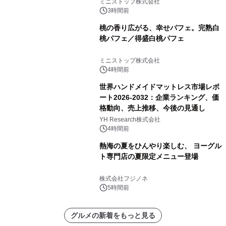
クーポンもらえる！※1
ミニストップ株式会社
3時間前
桃の香り広がる、幸せパフェ。完熟白
桃パフェ／得盛白桃パフェ
ミニストップ株式会社
4時間前
世界ハンドメイドマットレス市場レポ
ート2026-2032：企業ランキング、価
格動向、売上推移、今後の見通し
YH Research株式会社
4時間前
熱海の夏をひんやり楽しむ、 ヨーグル
ト専門店の夏限定メニュー登場
株式会社フジノネ
5時間前
グルメの新着をもっと見る