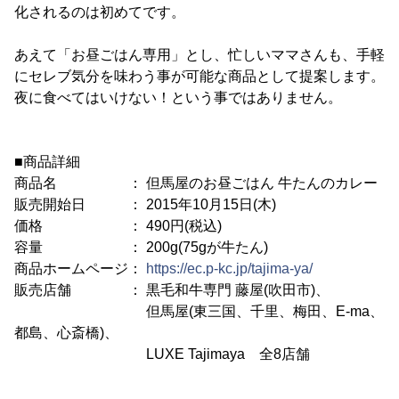
化されるのは初めてです。
あえて「お昼ごはん専用」とし、忙しいママさんも、手軽
にセレブ気分を味わう事が可能な商品として提案します。
夜に食べてはいけない！という事ではありません。
■商品詳細
商品名 ： 但馬屋のお昼ごはん 牛たんのカレー
販売開始日 ： 2015年10月15日(木)
価格 ： 490円(税込)
容量 ： 200g(75gが牛たん)
商品ホームページ：
https://ec.p-kc.jp/tajima-ya/
販売店舗 ： 黒毛和牛専門 藤屋(吹田市)、
但馬屋(東三国、千里、梅田、E-ma、
都島、心斎橋)、
LUXE Tajimaya 全8店舗