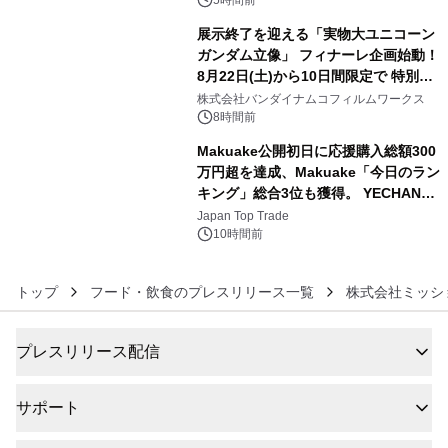
展示終了を迎える「実物大ユニコーン
ガンダム立像」 フィナーレ企画始動！
8月22日(土)から10日間限定で 特別映
5
像『UNICORN GUNDAM Statue ―
株式会社バンダイナムコフィルムワークス
BEYOND POSSIBILITY ―』を上映！
8時間前
Makuake公開初日に応援購入総額300
万円超を達成、Makuake「今日のラン
キング」総合3位も獲得。 YECHAN音
6
浴シンギングボウル第2弾の大型サイ
Japan Top Trade
ズ（XL・2XL・3XL）を先行販売中
10時間前
トップ
フード・飲食のプレスリリース一覧
株式会社ミッシ
プレスリリース配信
サポート