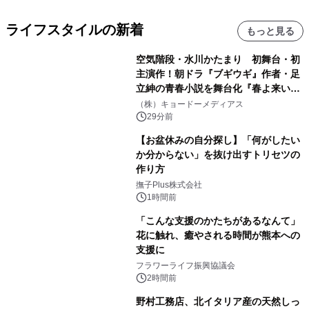
ライフスタイルの新着
もっと見る
空気階段・水川かたまり 初舞台・初
主演作！朝ドラ『ブギウギ』作者・足
立紳の青春小説を舞台化『春よ来い、
マジで来い』キービジュアル解禁！
（株）キョードーメディアス
29分前
【お盆休みの自分探し】「何がしたい
か分からない」を抜け出すトリセツの
作り方
撫子Plus株式会社
1時間前
「こんな支援のかたちがあるなんて」
花に触れ、癒やされる時間が熊本への
支援に
フラワーライフ振興協議会
2時間前
野村工務店、北イタリア産の天然しっ