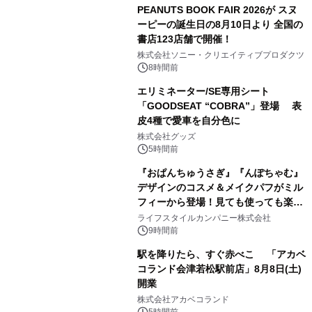
PEANUTS BOOK FAIR 2026が スヌ
ーピーの誕生日の8月10日より 全国の
書店123店舗で開催！
1
株式会社ソニー・クリエイティブプロダクツ
8時間前
エリミネーター/SE専用シート
「GOODSEAT “COBRA”」登場 表
皮4種で愛車を自分色に
2
株式会社グッズ
5時間前
『おぱんちゅうさぎ』『んぽちゃむ』
デザインのコスメ＆メイクパフがミル
フィーから登場！見ても使っても楽し
3
い、ポップでキュートなコレクショ
ライフスタイルカンパニー株式会社
ン。
9時間前
駅を降りたら、すぐ赤べこ 「アカベ
コランド会津若松駅前店」8月8日(土)
開業
4
株式会社アカベコランド
5時間前