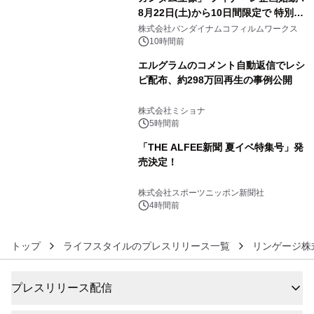
8月22日(土)から10日間限定で 特別映
4
像『UNICORN GUNDAM Statue ―
株式会社バンダイナムコフィルムワークス
BEYOND POSSIBILITY ―』を上映！
10時間前
エルグラムのコメント自動返信でレシ
ピ配布、約298万回再生の事例公開
5
株式会社ミショナ
5時間前
「THE ALFEE新聞 夏イベ特集号」発
売決定！
6
株式会社スポーツニッポン新聞社
4時間前
トップ
ライフスタイルのプレスリリース一覧
リンゲージ株
プレスリリース配信