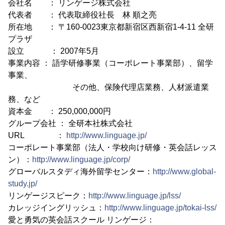
会社名 ： リンゲージ株式会社
代表者 ： 代表取締役社長 林 順之亮
所在地 ： 〒160-0023東京都新宿区西新宿1-4-11 全研
プラザ
設立 ： 2007年5月
事業内容 ： 語学研修事業（コーポレート事業部）、留学
事業、
その他、保険代理店業務、人材派遣業
務、など
資本金 ： 250,000,000円
グループ会社 ： 全研本社株式会社
URL ：
http://www.linguage.jp/
コーポレート事業部（法人・学校向け研修・英会話レッス
ン）：
http://www.linguage.jp/corp/
グローバルスタディ海外留学センター：
http://www.global-
study.jp/
リンゲージスピーク：
http://www.linguage.jp/lss/
カレッジイングリッシュ：
http://www.linguage.jp/tokai-lss/
愛と勇気の英会話スクール リンゲージ：