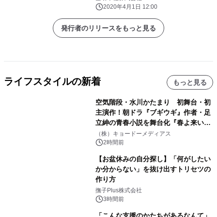
2020年4月1日 12:00
発行者のリリースをもっと見る
ライフスタイルの新着
もっと見る
空気階段・水川かたまり 初舞台・初
主演作！朝ドラ『ブギウギ』作者・足
立紳の青春小説を舞台化『春よ来い、
マジで来い』キービジュアル解禁！
（株）キョードーメディアス
2時間前
【お盆休みの自分探し】「何がしたい
か分からない」を抜け出すトリセツの
作り方
撫子Plus株式会社
3時間前
「こんな支援のかたちがあるなんて」