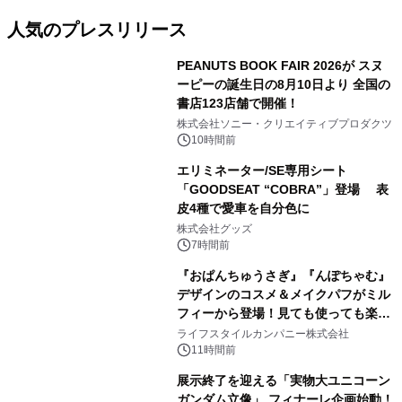
人気のプレスリリース
PEANUTS BOOK FAIR 2026が スヌ
ーピーの誕生日の8月10日より 全国の
書店123店舗で開催！
1
株式会社ソニー・クリエイティブプロダクツ
10時間前
エリミネーター/SE専用シート
「GOODSEAT “COBRA”」登場 表
皮4種で愛車を自分色に
2
株式会社グッズ
7時間前
『おぱんちゅうさぎ』『んぽちゃむ』
デザインのコスメ＆メイクパフがミル
フィーから登場！見ても使っても楽し
3
い、ポップでキュートなコレクショ
ライフスタイルカンパニー株式会社
ン。
11時間前
展示終了を迎える「実物大ユニコーン
ガンダム立像」 フィナーレ企画始動！