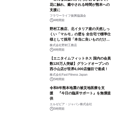
花に触れ、癒やされる時間が熊本への
支援に
フラワーライフ振興協議会
4時間前
野村工務店、北イタリア産の天然しっ
くい「マルモ」の壁を 全住宅で標準仕
様として採用「本当に良いものだけに
こだわる」
株式会社野村工務店
4時間前
【エニタイムフィットネス 国内の会員
数120万人突破】グランドオープンの
西小山店が世界6,000店舗目で達成！
株式会社Fast Fitness Japan
5時間前
令和8年熊本地震の被災地医療を支
援 『今日の臨床サポート』を無償提
供
エルゼビア・ジャパン株式会社
5時間前