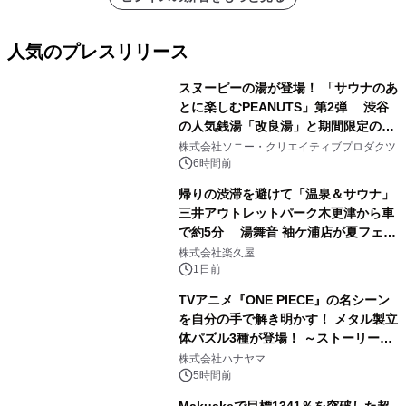
人気のプレスリリース
スヌーピーの湯が登場！ 「サウナのあ
とに楽しむPEANUTS」第2弾 渋谷
の人気銭湯「改良湯」と期間限定のコ
1
ラボレーション サウナイキタイコラ
株式会社ソニー・クリエイティブプロダクツ
ボグッズも発売決定！
6時間前
帰りの渋滞を避けて「温泉＆サウナ」
三井アウトレットパーク木更津から車
で約5分 湯舞音 袖ケ浦店が夏フェア
2
メニューを提供
株式会社楽久屋
1日前
TVアニメ『ONE PIECE』の名シーン
を自分の手で解き明かす！ メタル製立
体パズル3種が登場！ ～ストーリーと
3
ギミックが融合した 大人の体験型パズ
株式会社ハナヤマ
ルが8月7日(金)12時より先行予約受付
5時間前
開始～