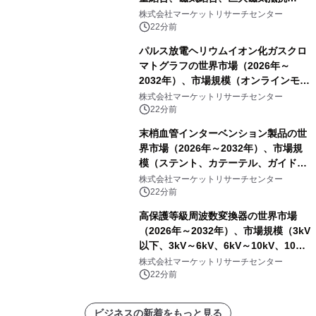
（GMR））・分析レポートを発表
株式会社マーケットリサーチセンター
22分前
パルス放電ヘリウムイオン化ガスクロ
マトグラフの世界市場（2026年～
2032年）、市場規模（オンラインモニ
タリング型、ラボラトリー型）・分析
株式会社マーケットリサーチセンター
レポートを発表
22分前
末梢血管インターベンション製品の世
界市場（2026年～2032年）、市場規
模（ステント、カテーテル、ガイドワ
イヤー、シース、下大静脈フィルタ
株式会社マーケットリサーチセンター
ー、その他）・分析レポートを発表
22分前
高保護等級周波数変換器の世界市場
（2026年～2032年）、市場規模（3kV
以下、3kV～6kV、6kV～10kV、10kV
超）・分析レポートを発表
株式会社マーケットリサーチセンター
22分前
ビジネスの新着をもっと見る