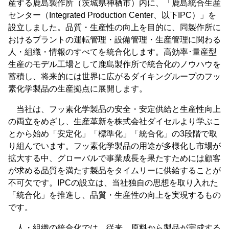
産する鹿島製作所（茨城県神栖市）内に、「鹿島統合生産
センター（Integrated Production Center、以下IPC）」を
設立しました。品質・生産性の向上を目的に、同製作所に
おけるプラントの運転管理・設備管理・生産管理に関わる
人・組織・情報のすべてを統合化します。高効率･量産型
生産のモデル工場として鹿島製作所で統合化のノウハウを
蓄積し、将来的には世界に広がるダイキングループのフッ
素化学製品の生産拠点に展開します。
当社は、フッ素化学製品の安全・安定供給と生産性向上
の両立をめざし、生産革新を株式会社ダイセルより学ぶこ
とから始め「安定化」「標準化」「統合化」の3段階で取
り組んでいます。フッ素化学製品の用途が多様化し市場が
拡大する中、グローバルで事業成長を果たすためには顧客
が求める品質を満たす製品をタイムリーに供給することが
不可欠です。IPCの設立は、当社独自の思想を取り入れた
「統合化」を推進し、品質・生産性の向上を実現するもの
です。
人・組織の統合化では、従来、原料から製品が完成する