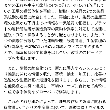
までの工程を生産形態別に4つに分け、それぞれ管理して
いた工場の運営体制を再編し、樹脂・化成品の2つの製品
系統別の運営に統合しました。再編により、製品の生産工
程の上流から下流までの情報を一気通貫で把握し、プラン
トの運転管理者が製造負荷の変動や異常に対応して迅速に
監視・判断・操作することが可能となりました。また、7
つの職場に分散していた運転管理、設備管理、生産管理の
実行部隊をIPC内の1カ所の大部屋オフィスに集約するこ
とで、face to faceで知恵を出し合い、改善のスピードア
ップを実現します。
また、情報の統合化では、新たに導入するシステムによ
り操業に関わる情報を収集・蓄積・抽出・加工し、改善の
迅速化や生産計画の最適化を図ります。さらに、その情報
を他拠点と共有・連携し、市場のニーズに合わせて柔軟に
生産できる体制をグローバルで構築します。
これらの取り組みによって、鹿島製作所の製造に関わる
従業員1人当たりの生産量において、新型コロナウイルス