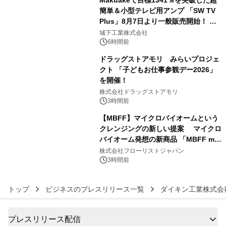
Makuakeで目標1341％を突破した超
簡単＆小型テレビ用アンプ 「SW TV
Plus」8月7日より一般販売開始！ ケ
4
ーブル1本つなぐだけ、テレビの音が
城下工業株式会社
ぐっと豊かに
6時間前
ドラッグストアモリ みらいプロジェ
クト 「子どもお仕事参観デー2026」
を開催！
5
株式会社ドラッグストアモリ
3時間前
【MBFF】マイクロバイオームという
クレンジングの新しい提案 マイクロ
バイオーム発想の新商品 「MBFF mb
6
クレンジングPRO」を2026年8月6日
株式会社フローリストジャパン
発売
3時間前
トップ
ビジネスのプレスリリース一覧
ダイキン工業株式会
プレスリリース配信