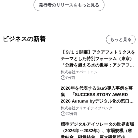
発行者のリリースをもっと見る
ビジネスの新着
もっと見る
【９/１１開催】アクアフォトミクスを
テーマとした特別フォーラム（東京）
「分野を超える水の世界：アクアフォ
トミクスが切り拓く新しい科学の地
株式会社エバートロン
平」を開催
7分前
2026年を代表するSaaS導入事例を募
集 「SUCCESS STORY AWARD
2026 Autumn byデジタル化の窓口」
開催
株式会社クリエイティブバンク
22分前
標準デジタルアイソレータの世界市場
（2026年～2032年）、市場規模（容
量結合、磁気結合、巨大磁気抵抗