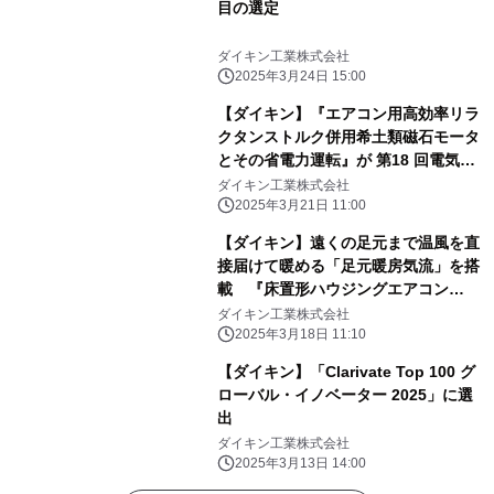
目の選定
ダイキン工業株式会社
2025年3月24日 15:00
【ダイキン】『エアコン用高効率リラ
クタンストルク併用希土類磁石モータ
とその省電力運転』が 第18 回電気技
術顕彰「でんきの礎」を受賞
ダイキン工業株式会社
2025年3月21日 11:00
【ダイキン】遠くの足元まで温風を直
接届けて暖める「足元暖房気流」を搭
載 『床置形ハウジングエアコン
(VR、V、VDシリーズ)』を新発売
ダイキン工業株式会社
2025年3月18日 11:10
【ダイキン】「Clarivate Top 100 グ
ローバル・イノベーター 2025」に選
出
ダイキン工業株式会社
2025年3月13日 14:00