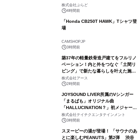
1
プール グランピングとトレーラーハウ
株式会社ぷらど
スの2施設で
4時間前
「Honda CB250T HAWK」Tシャツ登
場
2
CAMSHOP.JP
3時間前
築37年の軽量鉄骨造戸建てをフルリノ
ベーション！内と外をつなぐ「土間リ
ビング」で新たな暮らしを叶えた施工
3
事例を株式会社アースが公開
株式会社アース
2時間前
JOYSOUND LIVER所属のVシンガー
「まるぱも」オリジナル曲
「HALLUCINATION？」初メジャー配
4
信リリース決定！
株式会社テイチクエンタテインメント
3時間前
スヌーピーの湯が登場！ 「サウナのあ
とに楽しむPEANUTS」第2弾 渋谷