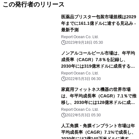
この発行者のリリース
医薬品ブリスター包装市場規模は2029
年までに161.1億ドルに達する見込み -
最新予測
Report Ocean Co. Ltd.
2023年9月18日 05:30
ノンアルコールビール市場は、年平均
成長率（CAGR）7.8％を記録し、
2030年には319億米ドルに成長すると
予測される
Report Ocean Co. Ltd.
2022年5月3日 06:30
家庭用フィットネス機器の世界市場
は、年平均成長率（CAGR）7.1％で推
移し、2030年には128億米ドルに成長
すると予測
Report Ocean Co. Ltd.
2022年5月3日 05:30
人工角膜・角膜インプラント市場は年
平均成長率（CAGR）7.1%で成長し、
2030年には7億140万米ドルに達する