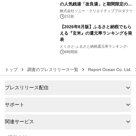
の人気銭湯「改良湯」と期間限定のコ
5
ラボレーション サウナイキタイコラ
株式会社ソニー・クリエイティブプロダクツ
ボグッズも発売決定！
2日前
【2026年8月版】ふるさと納税でもら
える『玄米』の還元率ランキングを発
表
6
とくさと-ふるさと納税還元率ランキング-
6時間前
トップ
調査のプレスリリース一覧
Report Ocean Co. Ltd.
プレスリリース配信
サポート
関連サービス