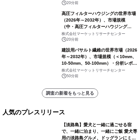
20分前
高圧フィルターハウジングの世界市場
（2026年～2032年）、市場規模
（中・高圧フィルターハウジング
（1000～5000 psi）、高圧フィルター
株式会社マーケットリサーチセンター
ハウジング（5000～10000 psi）、超
20分前
高圧フィルターハウジング（10000
建設用バサルト繊維の世界市場（2026
psi以上））・分析レポートを発表
年～2032年）、市場規模（＜10mm、
10-50mm、50-100mm）・分析レポー
トを発表
株式会社マーケットリサーチセンター
50分前
調査の新着をもっと見る
人気のプレスリリース
【淡路島】愛犬と一緒に過ごせる宿
で、一緒に泊まり、一緒にご飯 愛犬専
用の淡路島グルメ、ドッグランにミニ