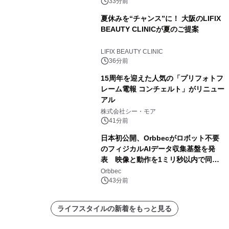
ト Awaji」9月30日までの平日限定
33分前
夏休みを“チャンス”に！ 大阪のLIFIX
BEAUTY CLINICが夏のご提案
LIFIX BEAUTY CLINIC
36分前
15周年を迎えた人気の「プリフォトフ
レーム電報 コンチェルト」がリニュー
アル
株式会社シー・モア
41分前
日本初公開、Orbbecがロボット不要
のフィジカルAIデータ収集基盤を発
表 映像と動作を1ミリ秒以内で同
期、約200グラムの試作機をROSCon
Orbbec
JP 2026で実演
43分前
ライフスタイルの新着をもっと見る