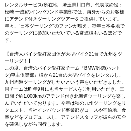
レンタルサービス(所在地：埼玉県川口市、代表取締役：
松崎 一成)のインバウンド事業部では、海外からのお客様
にアテンド付きツーリングツアーをご提供しています。
年々、“日本ツーリング”のファンが増え、毎年日本各地で
のツーリングに参加いただいている常連様もいるほどで
す。
【台湾人バイク愛好家団体が大型バイク21台で九州をツ
ーリング！】
この度、台湾のバイク愛好家チーム『BMW汎徳(ハント
ク)車主倶楽部』様から21台の大型バイクをレンタルし、
九州周遊ツーリングがしたいという声をいただきました。
同チームは昨年9月にも当サービスをご利用いただき、三
日間で約1,000kmのアテンド付き北海道ツーリングを楽し
んでいただいております。今年は秋の九州ツーリングをリ
クエスト。当社インバウンド事業部がコースや宿泊地、食
事などをプロデュースし、アテンドスタッフが彼らの安全
を確保しながら同行します。