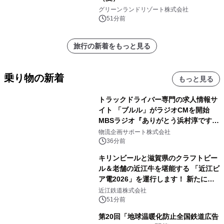
グリーンランドリゾート株式会社
51分前
旅行の新着をもっと見る
乗り物の新着
もっと見る
トラックドライバー専門の求人情報サ
イト 「ブルル」がラジオCMを開始
MBSラジオ『ありがとう浜村淳です』
にて8月1日(土)より
物流企画サポート株式会社
36分前
キリンビールと滋賀県のクラフトビー
ル＆老舗の近江牛を堪能する 「近江ビ
ア電2026」を運行します！ 新たに
「長濱浪漫ビール」が参加！キリン一
近江鉄道株式会社
番搾り飲み放題が復活！
51分前
第20回「地球温暖化防止全国鉄道広告