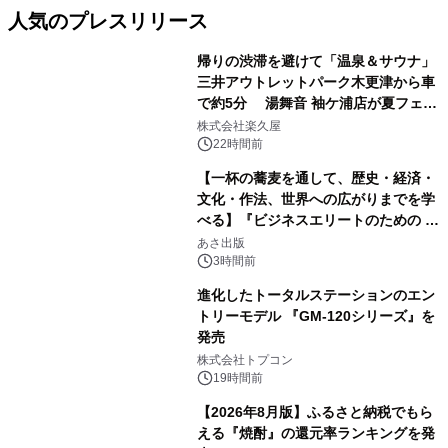
人気のプレスリリース
帰りの渋滞を避けて「温泉＆サウナ」
三井アウトレットパーク木更津から車
で約5分 湯舞音 袖ケ浦店が夏フェア
1
メニューを提供
株式会社楽久屋
22時間前
【一杯の蕎麦を通して、歴史・経済・
文化・作法、世界への広がりまでを学
べる】『ビジネスエリートのための 教
2
養としての蕎麦』2026年8月25日
あさ出版
（火）発売
3時間前
進化したトータルステーションのエン
トリーモデル 『GM-120シリーズ』を
発売
3
株式会社トプコン
19時間前
【2026年8月版】ふるさと納税でもら
える『焼酎』の還元率ランキングを発