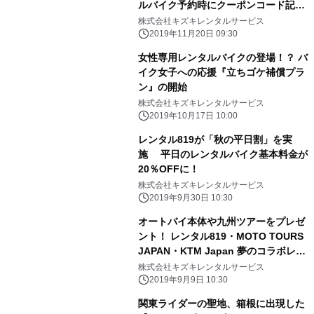
ルバイク予約時にクーポンコード記入
で50％off
株式会社キズキレンタルサービス
2019年11月20日 09:30
女性専用レンタルバイクの登場！？ バ
イク女子への応援『立ちゴケ補償プラ
ン』の開始
株式会社キズキレンタルサービス
2019年10月17日 10:00
レンタル819が「秋の平日割」を実
施 平日のレンタルバイク基本料金が
20％OFFに！
株式会社キズキレンタルサービス
2019年9月30日 10:30
オートバイ本体や九州ツアーをプレゼ
ント！ レンタル819・MOTO TOURS
JAPAN・KTM Japan 夢のコラボレー
ション
株式会社キズキレンタルサービス
2019年9月9日 10:30
関東ライダーの聖地、箱根に出現した