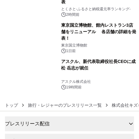
表
4
とくさと-ふるさと納税還元率ランキング-
2時間前
東京国立博物館、館内レストラン3店
舗をリニューアル 各店舗の詳細を発
表！
5
東京国立博物館
1日前
アスクル、新代表取締役社長CEOに成
松 岳志が就任
6
アスクル株式会社
19時間前
トップ
旅行・レジャーのプレスリリース一覧
株式会社キズ
プレスリリース配信