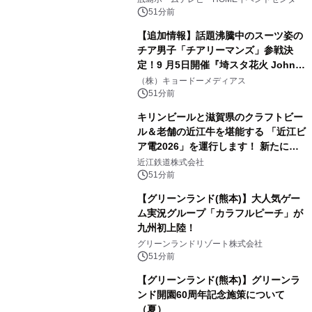
51分前
【追加情報】話題沸騰中のスーツ姿の
チア男子「チアリーマンズ」参戦決
定！9 月5日開催『埼スタ花火 John
Williams Fireworks 2026』を大迫力
（株）キョードーメディアス
のパフォーマンスで熱く盛り上げる！
51分前
キリンビールと滋賀県のクラフトビー
ル＆老舗の近江牛を堪能する 「近江ビ
ア電2026」を運行します！ 新たに
「長濱浪漫ビール」が参加！キリン一
近江鉄道株式会社
番搾り飲み放題が復活！
51分前
【グリーンランド(熊本)】大人気ゲー
ム実況グループ「カラフルピーチ」が
九州初上陸！
グリーンランドリゾート株式会社
51分前
【グリーンランド(熊本)】グリーンラ
ンド開園60周年記念施策について
（夏）