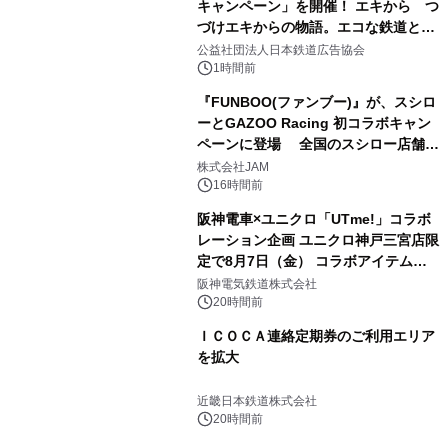
キャンペーン」を開催！ エキから つ
づけエキからの物語。エコな鉄道とと
もに。
公益社団法人日本鉄道広告協会
1時間前
『FUNBOO(ファンブー)』が、スシロ
ーとGAZOO Racing 初コラボキャン
ペーンに登場 全国のスシロー店舗で
GR 4車種の FUNBOO(ミニカー)付き
株式会社JAM
メニューが展開されます
16時間前
阪神電車×ユニクロ「UTme!」コラボ
レーション企画 ユニクロ神戸三宮店限
定で8月7日（金） コラボアイテムが
発売決定！
阪神電気鉄道株式会社
20時間前
ＩＣＯＣＡ連絡定期券のご利用エリア
を拡大
近畿日本鉄道株式会社
20時間前