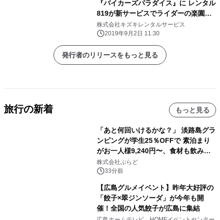
『バイカーズパラダイス』に レンタル
819が新サービスでライダーの楽園を
提供？！
株式会社キズキレンタルサービス
2019年9月2日 11:30
発行者のリリースをもっと見る
旅行の新着
もっと見る
「あと何回いけるかな？」 淡路島グラ
ンピングが学生25％OFFで 素泊まり
がお一人様9,240円〜、食材も飲み物
も持ち込み自由 「グランピングリゾー
株式会社ぷらど
ト Awaji」9月30日までの平日限定
33分前
【広島グルメイベント】昨年大好評の
「餃子×翠ジンソーダ」が今年も開
催！全国の人気餃子が広島に集結
広島ホームテレビ HOMEイベントセンター