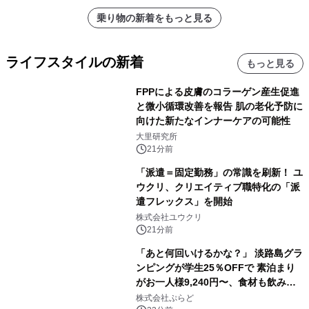
乗り物の新着をもっと見る
ライフスタイルの新着
もっと見る
FPPによる皮膚のコラーゲン産生促進
と微小循環改善を報告 肌の老化予防に
向けた新たなインナーケアの可能性
大里研究所
21分前
「派遣＝固定勤務」の常識を刷新！ ユ
ウクリ、クリエイティブ職特化の「派
遣フレックス」を開始
株式会社ユウクリ
21分前
「あと何回いけるかな？」 淡路島グラ
ンピングが学生25％OFFで 素泊まり
がお一人様9,240円〜、食材も飲み物
も持ち込み自由 「グランピングリゾー
株式会社ぷらど