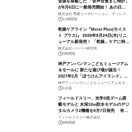
音源を搭載した 「音声目覚まし時計」
が8月6日に一般発売開始！ あの日の
3
大興奮が今甦る
株式会社 秀建コーポレーション ディレクト
アートギャラリー
11時間前
乾燥ケアライン『Moist Plus(モイス
ト プラス)』 2026年9月24日(木)リニ
ューアル新発売！ 「乾燥」ケアに特化
4
し、ライン使いで潤いに満ちた肌へ
株式会社ハーバー研究所
4時間前
神戸アンパンマンこどもミュージアム
＆モールに 新たな遊び場が誕生！
2027年2月「ぼうけんアイランド」が
5
オープン
神戸アンパンマンこどもミュージアム＆モー
ル
1日前
フィールドスリー、光学3倍ズーム搭
載モデルと 水深10m防水モデルのデジ
タルカメラ2機種を8月7日発売 有効
6
約1300万画素、用途別に選べるコンデ
フィールドスリー株式会社
ジ新登場
8時間前