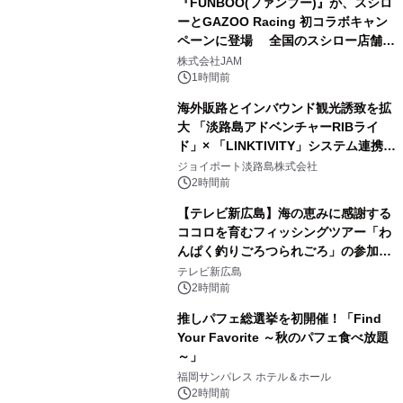
『FUNBOO(ファンブー)』が、スシロ
ーとGAZOO Racing 初コラボキャン
ペーンに登場 全国のスシロー店舗で
GR 4車種の FUNBOO(ミニカー)付き
株式会社JAM
メニューが展開されます
1時間前
海外販路とインバウンド観光誘致を拡
大 「淡路島アドベンチャーRIBライ
ド」× 「LINKTIVITY」システム連携を
開始！
ジョイポート淡路島株式会社
2時間前
【テレビ新広島】海の恵みに感謝する
ココロを育むフィッシングツアー「わ
んぱく釣りごろつられごろ」の参加小
学生を募集
テレビ新広島
2時間前
推しパフェ総選挙を初開催！「Find
Your Favorite ～秋のパフェ食べ放題
～」
福岡サンパレス ホテル＆ホール
2時間前