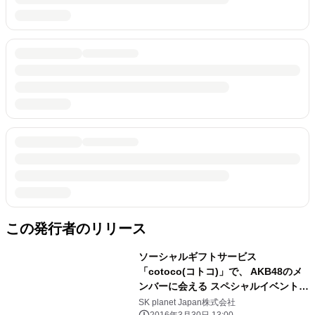
この発行者のリリース
ソーシャルギフトサービス
「cotoco(コトコ)」で、 AKB48のメ
ンバーに会える スペシャルイベントご
招待券や、 オリジナルステッカー・ポ
SK planet Japan株式会社
2016年3月30日 13:00