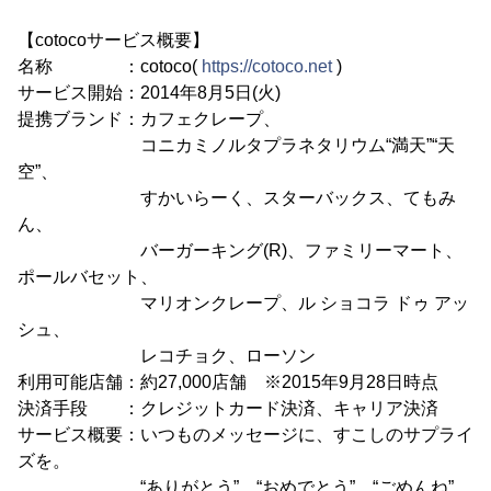
【cotocoサービス概要】
名称 ：cotoco(
https://cotoco.net
)
サービス開始：2014年8月5日(火)
提携ブランド：カフェクレープ、
コニカミノルタプラネタリウム“満天”“天
空”、
すかいらーく、スターバックス、てもみ
ん、
バーガーキング(R)、ファミリーマート、
ポールバセット、
マリオンクレープ、ル ショコラ ドゥ アッ
シュ、
レコチョク、ローソン
利用可能店舗：約27,000店舗 ※2015年9月28日時点
決済手段 ：クレジットカード決済、キャリア決済
サービス概要：いつものメッセージに、すこしのサプライ
ズを。
“ありがとう”、“おめでとう”、“ごめんね”、