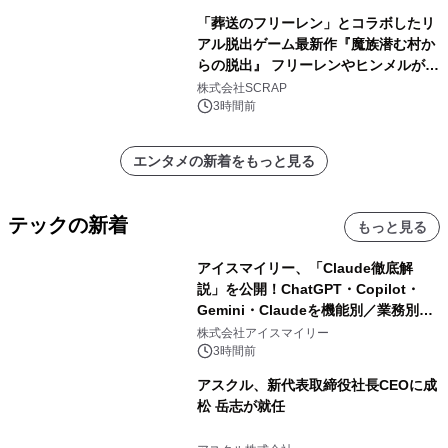
「葬送のフリーレン」とコラボしたリ
アル脱出ゲーム最新作『魔族潜む村か
らの脱出』 フリーレンやヒンメルが武
器を手に魔族を見据える描き下ろしメ
株式会社SCRAP
インビジュアル公開
3時間前
エンタメの新着をもっと見る
テックの新着
もっと見る
アイスマイリー、「Claude徹底解
説」を公開！ChatGPT・Copilot・
Gemini・Claudeを機能別／業務別に
比較―自社に合う生成AIの選び方がわ
株式会社アイスマイリー
かる実践ガイド
3時間前
アスクル、新代表取締役社長CEOに成
松 岳志が就任