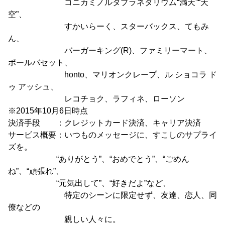
コニカミノルタプラネタリウム“満天”“天
空”、
すかいらーく、スターバックス、てもみ
ん、
バーガーキング(R)、ファミリーマート、
ポールバセット、
honto、マリオンクレープ、ル ショコラ ド
ゥ アッシュ、
レコチョク、ラフィネ、ローソン
※2015年10月6日時点
決済手段 ：クレジットカード決済、キャリア決済
サービス概要：いつものメッセージに、すこしのサプライ
ズを。
“ありがとう”、“おめでとう”、“ごめん
ね”、“頑張れ”、
“元気出して”、“好きだよ”など、
特定のシーンに限定せず、友達、恋人、同
僚などの
親しい人々に。