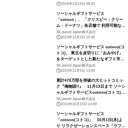
2016年3月24日 09:30
ソーシャルギフトサービス
「cotoco」、 「クリスピー・クリー
ム・ドーナツ」各店舗で 利用可能なギ
フトチケットを提供開始
SK planet Japan株式会社
2015年12月2日 10:30
ソーシャルギフトサービス cotoco(コ
トコ)、 東北を皮切りに「おみやげ」
をターゲットとした新たなギフト市場
を開拓 11月5日(木)より「配送ギフ
SK planet Japan株式会社
ト」を追加
2015年11月5日 13:00
累計470万部を突破の大ヒットコミッ
ク『俺物語!!』 11月13日まで ソーシ
ャルギフトサービスcotoco(コトコ)で
キャンペーン実施中
SK planet Japan株式会社
2015年10月15日 14:00
ソーシャルギフトサービス
「cotoco(コトコ)」 10月1日(木)よ
り リラクゼーションスペース「ラフィ