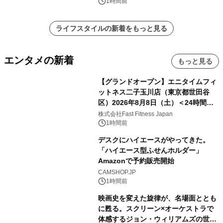
1時間前
ライフスタイルの新着をもっと見る
エンタメの新着
もっと見る
【グランドオープン】エニタイムフィ
ットネス二子玉川店（東京都世田谷
区）2026年8月8日（土）＜24時間年
中無休のフィットネスジム＞
株式会社Fast Fitness Japan
1時間前
デスクにハイエースがやってきた。
「ハイエース型ふせんホルダー」
Amazonで予約販売開始
CAMSHOP.JP
1時間前
映画史を変えた旋律が、名場面ととも
に甦る。スクリーン×オーケストラで
体感するジョン・ウィリアムズの世