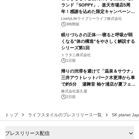
アーティストを フィーチャーしたアニ
ランド「SOPPY」、楽天市場店5周
メーションを公開～
年！感謝を込めた限定キャンペーンを
4
8月10日より開催
LivelyLifeライブリーライフ株式会社
3時間前
眠りづらさの正体──寝ると呼吸が弱
くなる"体の構造"をやさしく解説する
シリーズ第1回
5
トラタニ株式会社
1日前
帰りの渋滞を避けて「温泉＆サウナ」
三井アウトレットパーク木更津から車
で約5分 湯舞音 袖ケ浦店が夏フェア
6
メニューを提供
株式会社楽久屋
2日前
トップ
ライフスタイルのプレスリリース一覧
SK planet 
プレスリリース配信