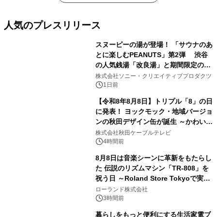
人気のプレスリリース
スヌーピーの湯が登場！ 「サウナのあ
とに楽しむPEANUTS」第2弾 渋谷
の人気銭湯「改良湯」と期間限定のコ
1
ラボレーション サウナイキタイコラ
株式会社ソニー・クリエイティブプロダクツ
ボグッズも発売決定！
1日前
【令和8年8月8日】トリプル「8」の日
に発表！ ヨックモック・地域バージョ
ンの秋田デザイン缶が誕生 ～かわいい
2
秋田犬の子犬と秋田の四季と名所を巡
株式会社秋田ケーブルテレビ
るパッケージ～ 9月1日(火)秋田県内で
4時間前
販売開始
8月8日は音楽シーンに革新をもたらし
た 伝説のリズムマシン「TR-808」を
祝う日 ～Roland Store Tokyoで実機
3
を展示しての 記念キャンペーンを開
ローランド株式会社
催 英国ラジオ「NTS」の 特別プログ
3時間前
ラムや、「TR-808」を愛する伝説的
暮らしをもっと便利にする生活家電ブ