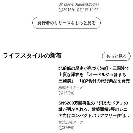
ネ」のギフトチケットを取り扱い開始
SK planet Japan株式会社
2015年10月1日 14:00
発行者のリリースをもっと見る
ライフスタイルの新着
もっと見る
北前船の歴史が息づく港町・三国湊で
上質な滞在を 「オーベルジュほまち
三國湊」 1泊2食付の旅行商品を発売
株式会社ぷらど
13分前
SNS200万回再生の「消えたドア」の
謎が明かされる、建築面積9坪のシニ
ア向けコンパクトバリアフリー住宅が
誕生
株式会社アース
37分前