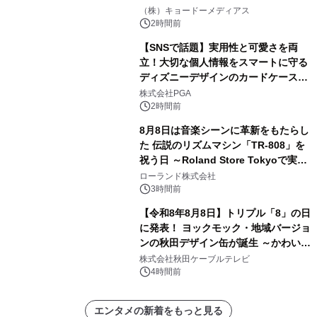
界。ジョン・ウィリアムズ：シネマ・
（株）キョードーメディアス
スペクタキュラー・コンサート 開催決
2時間前
定！
【SNSで話題】実用性と可愛さを両
立！大切な個人情報をスマートに守る
ディズニーデザインのカードケースを
株式会社PGAが8月7日発売
株式会社PGA
2時間前
8月8日は音楽シーンに革新をもたらし
た 伝説のリズムマシン「TR-808」を
祝う日 ～Roland Store Tokyoで実機
を展示しての 記念キャンペーンを開
ローランド株式会社
催 英国ラジオ「NTS」の 特別プログ
3時間前
ラムや、「TR-808」を愛する伝説的
【令和8年8月8日】トリプル「8」の日
アーティストを フィーチャーしたアニ
に発表！ ヨックモック・地域バージョ
メーションを公開～
ンの秋田デザイン缶が誕生 ～かわいい
秋田犬の子犬と秋田の四季と名所を巡
株式会社秋田ケーブルテレビ
るパッケージ～ 9月1日(火)秋田県内で
4時間前
販売開始
エンタメの新着をもっと見る