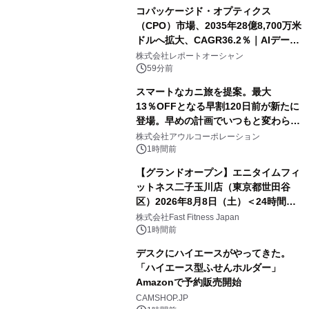
コパッケージド・オプティクス
（CPO）市場、2035年28億8,700万米
ドルへ拡大、CAGR36.2％｜AIデータ
センター・高速光通信需要が成長を加
株式会社レポートオーシャン
速
59分前
スマートなカニ旅を提案。最大
13％OFFとなる早割120日前が新たに
登場。早めの計画でいつもと変わらぬ
大人の冬旅を。ー夕日ヶ浦温泉「佳松
株式会社アウルコーポレーション
苑 別邸ふうか」ー
1時間前
【グランドオープン】エニタイムフィ
ットネス二子玉川店（東京都世田谷
区）2026年8月8日（土）＜24時間年
中無休のフィットネスジム＞
株式会社Fast Fitness Japan
1時間前
デスクにハイエースがやってきた。
「ハイエース型ふせんホルダー」
Amazonで予約販売開始
CAMSHOP.JP