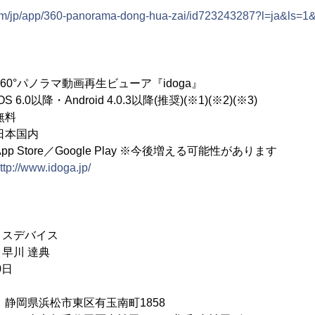
.com/jp/app/360-panorama-dong-hua-zai/id723243287?l=ja&ls=1
パノラマ動画再生ビューア『idoga』
以降・Android 4.0.3以降(推奨)(※1)(※2)(※3)
料
本国内
tore／Google Play ※今後増える可能性があります
ttp://www.idoga.jp/
ロスデバイス
早川 達典
0日
2 静岡県浜松市東区有玉南町1858