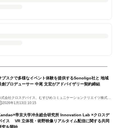
サブスクで多様なイベント体験を提供するSonoligo社と 地域
共創プロデューサー 中尾 文宏がアドバイザリー契約締結
株式会社クロスデバイス、むすびめコミュニケーションクリエイツ株式会
社
2026年1月13日 10:15
Kandao×帝京大学冲永総合研究所 Innovation Lab ×クロスデ
バイス VR 立体視・術野映像リアルタイム配信に関する共同
研究を開始