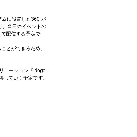
アムに設置した360°パ
て、当日のイベントの
して配信する予定で
ることができるため、
ーション『idoga-
提供していく予定です。