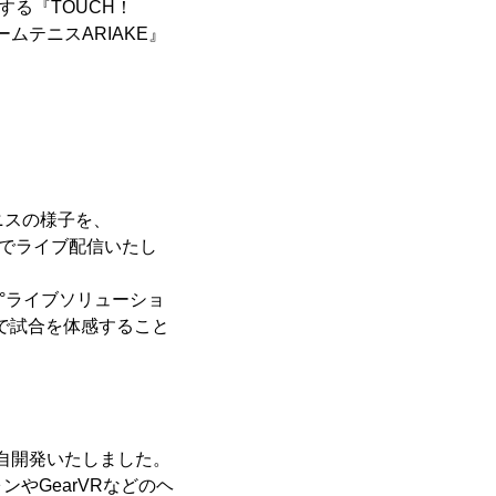
する『TOUCH！
ムテニスARIAKE』
ニスの様子を、
像でライブ配信いたし
0°ライブソリューショ
感で試合を体感すること
を独自開発いたしました。
ンやGearVRなどのヘ