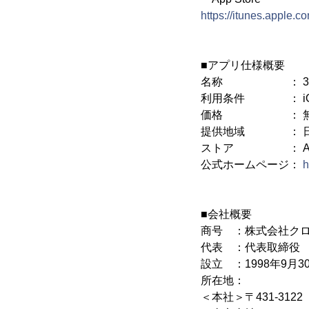
https://itunes.apple
■アプリ仕様概要
名称 ： 360°
利用条件 ： iOS 6.0
価格 ： 無
提供地域 ： 日
ストア ： App S
公式ホームページ：
h
■会社概要
商号 ：株式会社ク
代表 ：代表取締役 
設立 ：1998年9月3
所在地：
＜本社＞〒431-312