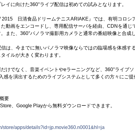
レイに向けた360°ライブ配信は初めての試みとなります。
W 2015 日清食品ドリームテニスARIAKE』では、有明コロシ
した動画をエンコードし、専用配信サーバを経由、CDNを通じ
。また、360°パノラマ撮影用カメラと通常の番組映像と合成
ブ配信は、今までに無いパノラマ映像ならではの臨場感を体感す
スタイルが大きく変わります。
だけでなく、音楽イベントやeラーニングなど、360°ライブソリュ
な没入感を演出するためのライブシステムとして多くの方々にご
リ概要
 Store、Google Playから無料ダウンロードできます。
om/store/apps/details?id=jp.movie360.n0001&hl=ja