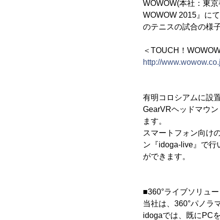
WOWOW(本社：東京
WOWOW 2015』
のテニスの試合の様子
＜TOUCH！WOWOW
http://www.wowow.co.
有明コロシアムに設置
GearVRヘッドマ
ます。
スマートフォン向けの
ン『idoga-li
ができます。
■360°ライブソリューシ
当社は、360°パノラ
idogaでは、既にP