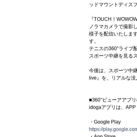
ッドマウントディスプ
『TOUCH！WOWO
ノラマカメラで撮影
様子を配信いたします
す。
テニスの360°ライ
スポーツ中継を見る
今後は、スポーツ中継
live』を、リアル
■360°ビューアアプ
idogaアプリは、APP
・Google Play
https://play.google.c
・App Store