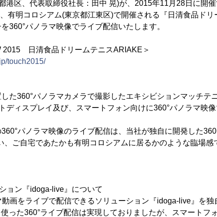
都港区、代表取締役社長：田中 晃)が、2015年11月28日に開催
にて、有明コロシアム(東京都江東区)で開催される『日清食品ドリー
を360°パノラマ映像でライブ配信いたします。
 2015 日清食品ドリームテニスARIAKE＞
jp/touch2015/
した360°パノラマカメラで撮影したエキシビションマッチテ
ウントディスプレイ及び、スマートフォン向けに360°パノラマ映
360°パノラマ映像のライブ配信は、当社が独自に開発した36
ve』で行い、ご自宅であたかも有明コロシアムに居るかのような臨場
ョン『idoga-live』について
マ動画をライブで配信できるソリューション『idoga-live』
Cを使った360°ライブ配信は実現しておりましたが、スマートフォ