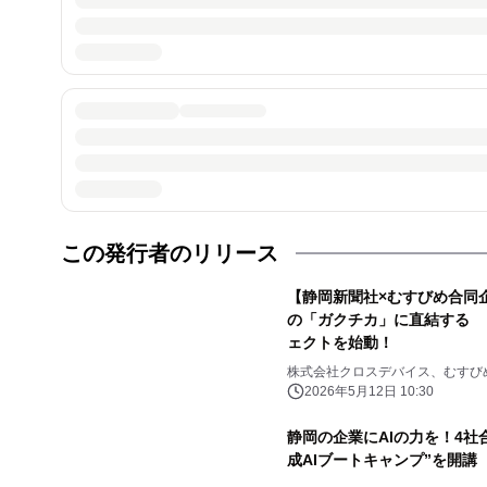
この発行者のリリース
【静岡新聞社×むすびめ合同
の「ガクチカ」に直結する 
ェクトを始動！
株式会社クロスデバイス、むすび
社
2026年5月12日 10:30
静岡の企業にAIの力を！4社合
成AIブートキャンプ”を開講