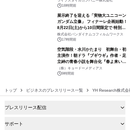
ライフスタイルカンパニー株式会社
ン。
18時間前
展示終了を迎える「実物大ユニコーン
ガンダム立像」 フィナーレ企画始動！
8月22日(土)から10日間限定で 特別映
5
像『UNICORN GUNDAM Statue ―
株式会社バンダイナムコフィルムワークス
BEYOND POSSIBILITY ―』を上映！
17時間前
空気階段・水川かたまり 初舞台・初
主演作！朝ドラ『ブギウギ』作者・足
立紳の青春小説を舞台化『春よ来い、
6
マジで来い』キービジュアル解禁！
（株）キョードーメディアス
9時間前
トップ
ビジネスのプレスリリース一覧
YH Research株式
プレスリリース配信
サポート