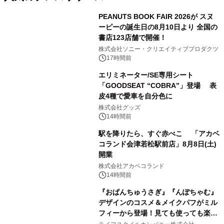
PEANUTS BOOK FAIR 2026が スヌ
ーピーの誕生日の8月10日より 全国の
書店123店舗で開催！
1
株式会社ソニー・クリエイティブプロダクツ
17時間前
エリミネーター/SE専用シート
「GOODSEAT “COBRA”」登場 表
皮4種で愛車を自分色に
2
株式会社グッズ
14時間前
駅を降りたら、すぐ赤べこ 「アカベ
コランド会津若松駅前店」8月8日(土)
開業
3
株式会社アカベコランド
14時間前
『おぱんちゅうさぎ』『んぽちゃむ』
デザインのコスメ＆メイクパフがミル
フィーから登場！見ても使っても楽し
4
い、ポップでキュートなコレクショ