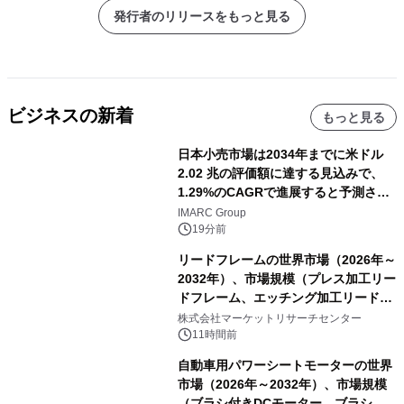
発行者のリリースをもっと見る
ビジネスの新着
もっと見る
日本小売市場は2034年までに米ドル
2.02 兆の評価額に達する見込みで、
1.29%のCAGRで進展すると予測され
ています。
IMARC Group
19分前
リードフレームの世界市場（2026年～
2032年）、市場規模（プレス加工リー
ドフレーム、エッチング加工リードフ
レーム）・分析レポートを発表
株式会社マーケットリサーチセンター
11時間前
自動車用パワーシートモーターの世界
市場（2026年～2032年）、市場規模
（ブラシ付きDCモーター、ブラシレ