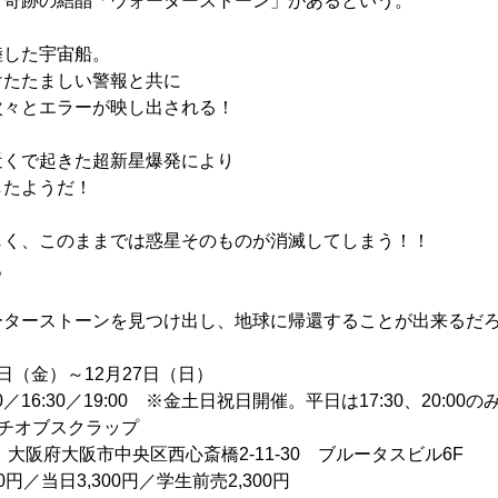
す奇跡の結晶「ウォーターストーン」があるという。
陸した宇宙船。
けたたましい警報と共に
次々とエラーが映し出される！
近くで起きた超新星爆発により
したようだ！
じく、このままでは惑星そのものが消滅してしまう！！
。
ーターストーンを見つけ出し、地球に帰還することが出来るだ
6日（金）～12月27日（日）
16:30／19:00 ※金土日祝日開催。平日は17:30、20:00の
チオブスクラップ
大阪府大阪市中央区西心斎橋2-11-30 ブルータスビル6F
0円／当日3,300円／学生前売2,300円