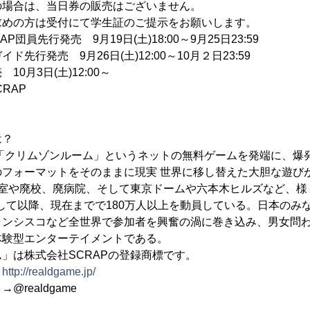
合は、当日券の販売はございません。
の方は受付にて学生証のご提示をお願いします。
団員先行発売 9月19日(土)18:00～9月25日23:59
 9月26日(土)12:00～10月２日23:59
日(土)12:00～
RAP
＋
は？
た「クリムゾンルーム」というネットの無料ゲームを発端に、爆
のフォーマットをそのままに現実 世界に移し替えた大胆な遊び
1室や廃校、廃病院、そして東京ドームや六本木ヒルズなど、様
催して以降、現在までで180万人以上を動員している。日本のみ
ランシスコなど全世界で参加者を興奮の渦に巻き込み、男女問
体験型エンターテイメントである。
」は株式会社SCRAPの登録商標です。
→
http://realdgame.jp/
realdgame