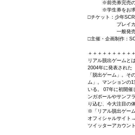
※前売券完売の場
※学生券をお求め
□チケット：少年SCRAP
プレイガイド先行発売
一般発売 10月3
□主催・企画制作：SC
＋＋＋＋＋＋＋＋＋
リアル脱出ゲームと
2004年に発表され
「脱出ゲーム」。そ
ム」。マンションの
いる。 07年に初開
ンガポールやサンフ
り込む、今大注目の
※「リアル脱出ゲーム
オフィシャルサイト
ツイッターアカウント→@