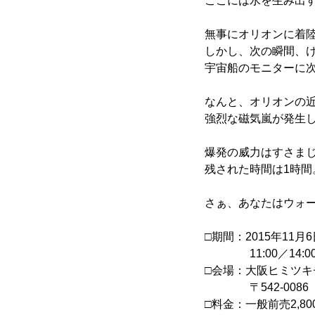
ここには水を生み出
無事にオリオンに着
しかし、次の瞬間、
宇宙船のモニターに
なんと、オリオンの
強烈な磁気嵐が発生
爆発の威力はすさま
残された時間は1時間
さぁ、あなたはウォ
□期間：2015年11月
11:00／14:00／
□会場：大阪ヒミツキ
〒542-0086 
□料金：一般前売2,80