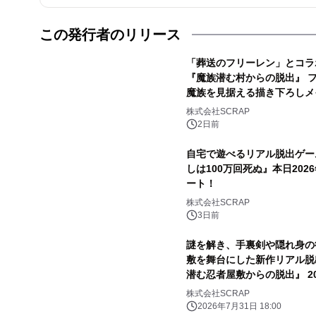
この発行者のリリース
「葬送のフリーレン」とコラ
『魔族潜む村からの脱出』 
魔族を見据える描き下ろしメ
株式会社SCRAP
2日前
自宅で遊べるリアル脱出ゲー
しは100万回死ぬ』本日20
ート！
株式会社SCRAP
3日前
謎を解き、手裏剣や隠れ身の
敷を舞台にした新作リアル脱
潜む忍者屋敷からの脱出』 2
出ゲーム CROSSING 浅
株式会社SCRAP
ーム名古屋店で開催
2026年7月31日 18:00