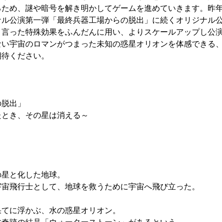
ため、謎や暗号を解き明かしてゲームを進めていきます。昨年開
ナル公演第一弾「最終兵器工場からの脱出」に続くオリジナル
と言った特殊効果をふんだんに用い、よりスケールアップし公
ない宇宙のロマンがつまった未知の惑星オリオンを体感できる、
期待ください。
の脱出」
たとき、その星は消える～
の星と化した地球。
宇宙飛行士として、地球を救うために宇宙へ飛び立った。
果てに浮かぶ、水の惑星オリオン。