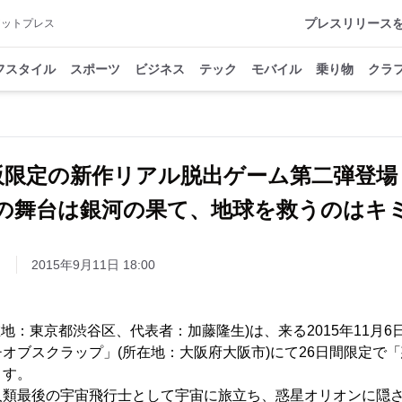
プレスリリース
アットプレス
フスタイル
スポーツ
ビジネス
テック
モバイル
乗り物
クラ
阪限定の新作リアル脱出ゲーム第二弾登場
の舞台は銀河の果て、地球を救うのはキ
ト
2015年9月11日 18:00
在地：東京都渋谷区、代表者：加藤隆生)は、来る2015年11月
オブスクラップ」(所在地：大阪府大阪市)にて26日間限定で
ます。
人類最後の宇宙飛行士として宇宙に旅立ち、惑星オリオンに隠