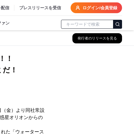
を配信
プレスリリースを受信
ログイン/会員登録
ファン
発行者のリリースを見る
！！
ミだ！
6日（金）より同社常設
「惑星オリオンからの
された「ウォータース