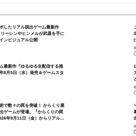
ボしたリアル脱出ゲーム最新作
フリーレンやヒンメルが武器を手に
インビジュアル公開
ム最新作『ゆるゆる生配信する推
26年8月5日（水）発売＆ゲームスタ
術で数々の罠を突破！ からくり屋
出ゲームが登場。『からくりの罠
026年9月11日（金）からリアル脱
草店、10月9日（金）からリアル脱出ゲ