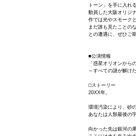
トーン」を手に入れる
動員した大阪オリジ
作では光やスモーク
まだ誰も見たことの
との遭遇に、ぜひご
■公演情報
「惑星オリオンから
～すべての謎が解け
□ストーリー
20XX年。
環境汚染により、砂
あなたは人類最後の
向かった先は銀河の