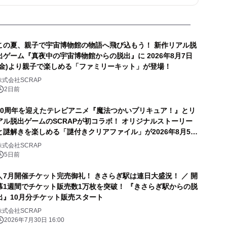
この夏、親子で宇宙博物館の物語へ飛び込もう！ 新作リアル脱
出ゲーム『真夜中の宇宙博物館からの脱出』に 2026年8月7日
(金)より親子で楽しめる「ファミリーキット」が登場！
株式会社SCRAP
2日前
10周年を迎えたテレビアニメ『魔法つかいプリキュア！』とリ
アル脱出ゲームのSCRAPが初コラボ！ オリジナルストーリー
と謎解きを楽しめる「謎付きクリアファイル」が2026年8月5日
(水)より販売！ アニメで声優を務めた高橋李依さん、堀江由衣
株式会社SCRAP
さん、早見沙織さん、齋藤彩夏さんの体験コメントも到着!!
5日前
＼7月開催チケット完売御礼！ きさらぎ駅は連日大盛況！ ／ 開
幕1週間でチケット販売数1万枚を突破！ 『きさらぎ駅からの脱
出』10月分チケット販売スタート
株式会社SCRAP
2026年7月30日 16:00