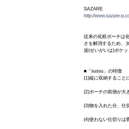
SAZARE
http://www.sazare-p.
従来の化粧ポーチは
さを解消するため、
波(せいがいは)ポケ
■「sussu」の特徴
(1)縦に収納するこ
(2)ポーチの前側が大
(3)物を入れた分、
(4)使わない仕切りは