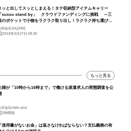
スッと出してスッとしまえる！タテ収納型アイテムキャリー
「sussu stand by」 クラウドファンディングに挑戦 ～三
段のポケットで小物をラクラク取り出し！ラクラク持ち運び！
～
合同会社SAZARE
2018年3月27日 09:30
もっと見る
主婦が「10時から16時まで」で働ける派遣求人の実態調査を公
開
式会社cielo azul
2時間前
「借用書がないお金」は返さなければならない？支払義務の有