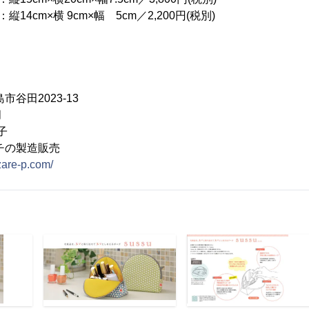
14cm×横 9cm×幅 5cm／2,200円(税別)
谷田2023-13
月
子
チの製造販売
azare-p.com/