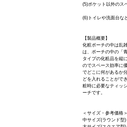
(5)ポケット以外の
(6)トイレや洗面台
【製品概要】
化粧ポーチの中は乱雑
は、ポーチの中の「
タイプの化粧品を縦
のでスペース効率に
でどこに何があるか
どを入れることがで
粧時に必要なティッ
ーチです。
＜サイズ・参考価格
中サイズ(ラウンド型)：縦
大サイズ(スクエア型)：縦