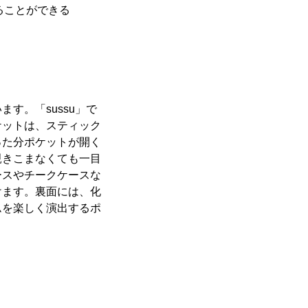
ることができる
す。「sussu」で
ケットは、スティック
った分ポケットが開く
覗きこまなくても一目
ースやチークケースな
けます。裏面には、化
ムを楽しく演出するポ