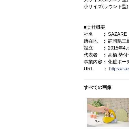
小サイズ(ラウンド型)：縦
■会社概要
社名 ： SAZARE
所在地 ： 静岡県三島市
設立 ： 2015年4
代表者 ： 高橋 勢付
事業内容： 化粧ポー
URL ：
https://s
すべての画像