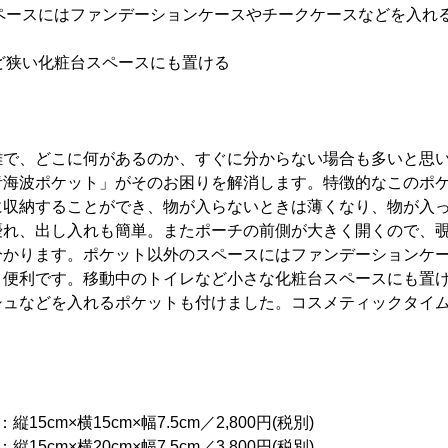
スペースにはファンデーションケースやチークケースなどを入れ
など狭い化粧台スペースにも置ける
で、どこに何があるのか、すぐに分からない場合も多いと思いま
青海波ポケット」がそのお困りを解消します。特徴的なこのポ
に収納することができ、物が入らないときは薄くなり、物が入
優れ、出し入れも簡単。またポーチの前側が大きく開くので、
分かります。ポケット以外のスペースにはファンデーションケ
き便利です。移動中のトイレなど小さな化粧台スペースにも置
シュなどを入れるポケットも付けました。コスメティックタイ
＞
15cm×横15cm×幅7.5cm／2,800円(税別)
15cm×横20cm×幅7.5cm／3,800円(税別)