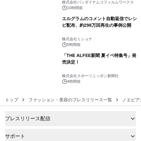
像『UNICORN GUNDAM Statue ―
株式会社バンダイナムコフィルムワークス
BEYOND POSSIBILITY ―』を上映！
10時間前
エルグラムのコメント自動返信でレシ
ピ配布、約298万回再生の事例公開
5
株式会社ミショナ
5時間前
「THE ALFEE新聞 夏イベ特集号」発
売決定！
6
株式会社スポーツニッポン新聞社
4時間前
トップ
ファッション・美容のプレスリリース一覧
ノエビア
プレスリリース配信
サポート