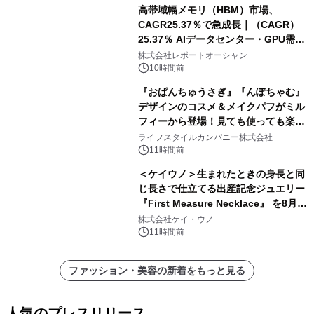
高帯域幅メモリ（HBM）市場、
CAGR25.37％で急成長｜（CAGR）
25.37％ AIデータセンター・GPU需要
拡大が2035年の市場成長を牽引
株式会社レポートオーシャン
10時間前
『おぱんちゅうさぎ』『んぽちゃむ』
デザインのコスメ＆メイクパフがミル
フィーから登場！見ても使っても楽し
い、ポップでキュートなコレクショ
ライフスタイルカンパニー株式会社
ン。
11時間前
＜ケイウノ＞生まれたときの身長と同
じ長さで仕立てる出産記念ジュエリー
『First Measure Necklace』 を8月14
日(金)に発売
株式会社ケイ・ウノ
11時間前
ファッション・美容の新着をもっと見る
人気のプレスリリース