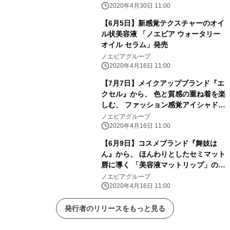
2020年4月30日 11:00
【6月5日】新感覚テクスチャーのオイ
ル状美容液 「ノエビア ウォータリー
オイル セラム」発売
ノエビアグループ
2020年4月16日 11:00
【7月7日】メイクアップブランド『エ
クセル』から、 色と質感の重ね着を楽
しむ、 ファッション感覚アイシャドウ
「リアルクローズシャドウ」の限定色
ノエビアグループ
発売
2020年4月16日 11:00
【6月9日】コスメブランド『舞妓は
ん』から、 ほんわりとしたセミマット
唇に導く 「美容液マットリップ」の限
定色 発売
ノエビアグループ
2020年4月16日 11:00
発行者のリリースをもっと見る