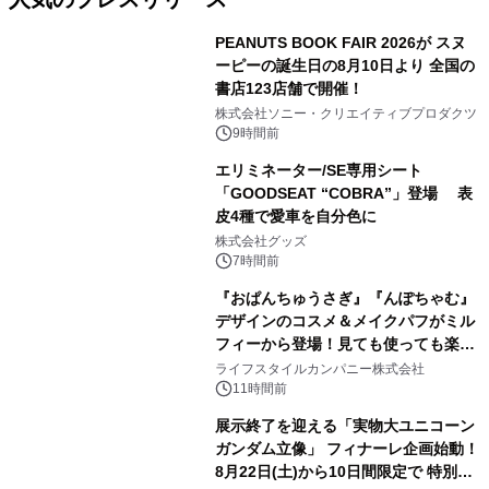
PEANUTS BOOK FAIR 2026が スヌ
ーピーの誕生日の8月10日より 全国の
書店123店舗で開催！
1
株式会社ソニー・クリエイティブプロダクツ
9時間前
エリミネーター/SE専用シート
「GOODSEAT “COBRA”」登場 表
皮4種で愛車を自分色に
2
株式会社グッズ
7時間前
『おぱんちゅうさぎ』『んぽちゃむ』
デザインのコスメ＆メイクパフがミル
フィーから登場！見ても使っても楽し
3
い、ポップでキュートなコレクショ
ライフスタイルカンパニー株式会社
ン。
11時間前
展示終了を迎える「実物大ユニコーン
ガンダム立像」 フィナーレ企画始動！
8月22日(土)から10日間限定で 特別映
4