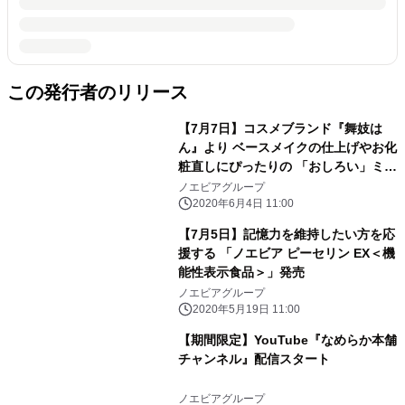
この発行者のリリース
【7月7日】コスメブランド『舞妓は
ん』より ベースメイクの仕上げやお化
粧直しにぴったりの 「おしろい」ミニ
サイズを限定発売
ノエビアグループ
2020年6月4日 11:00
【7月5日】記憶力を維持したい方を応
援する 「ノエビア ピーセリン EX＜機
能性表示食品＞」発売
ノエビアグループ
2020年5月19日 11:00
【期間限定】YouTube『なめらか本舗
チャンネル』配信スタート
ノエビアグループ