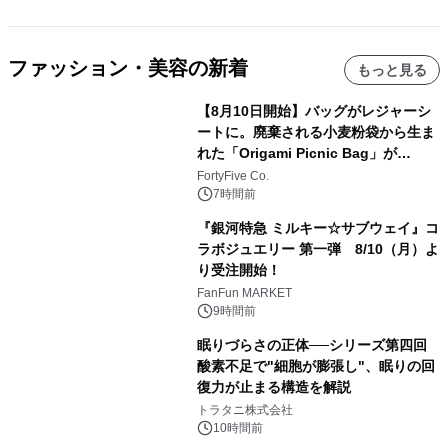
ファッション・美容の新着
もっと見る
【8月10日開始】バッグがレジャーシ
ートに。廃棄される小麦粉袋から生ま
れた「Origami Picnic Bag」が
Makuakeに登場
FortyFive Co.
7時間前
『銀河特急 ミルキー☆サブウェイ』コ
ラボジュエリー 第一弾 8/10（月）よ
り受注開始！
FanFun MARKET
9時間前
眠りづらさの正体──シリーズ第四回
酸素不足で"細胞が膨張し"、眠りの回
復力が止まる構造を解説
トラタニ株式会社
10時間前