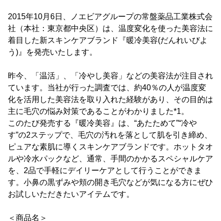
2015年10月6日、ノエビアグループの常盤薬品工業株式会
社（本社：東京都中央区）は、温度変化を使った美容法に
着目した新スキンケアブランド『暖冷美容(だんれいびよ
う)』を発売いたします。
昨今、「温活」、「冷やし美容」などの美容法が注目され
ています。当社が行った調査では、約40％の人が温度変
化を活用した美容法を取り入れた経験があり、その目的は
主に毛穴の悩み対策であることがわかりました*1。
このたび発売する『暖冷美容』は、“あたためて”“冷や
す”の2ステップで、毛穴の汚れを落として肌を引き締め、
ピュアな素肌に導くスキンケアブランドです。ホットタオ
ルや冷水パックなど、通常、手間のかかるスペシャルケア
を、2品で手軽にデイリーケアとして行うことができま
す。小鼻の黒ずみや頬の開き毛穴などが気になる方にぜひ
お試しいただきたいアイテムです。
＜商品名＞