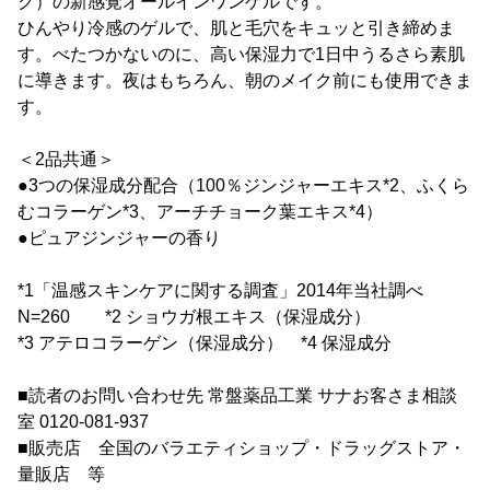
ク）の新感覚オールインワンゲルです。
ひんやり冷感のゲルで、肌と毛穴をキュッと引き締めま
す。べたつかないのに、高い保湿力で1日中うるさら素肌
に導きます。夜はもちろん、朝のメイク前にも使用できま
す。
＜2品共通＞
●3つの保湿成分配合（100％ジンジャーエキス*2、ふくら
むコラーゲン*3、アーチチョーク葉エキス*4）
●ピュアジンジャーの香り
*1「温感スキンケアに関する調査」2014年当社調べ
N=260 *2 ショウガ根エキス（保湿成分）
*3 アテロコラーゲン（保湿成分） *4 保湿成分
■読者のお問い合わせ先 常盤薬品工業 サナお客さま相談
室 0120-081-937
■販売店 全国のバラエティショップ・ドラッグストア・
量販店 等