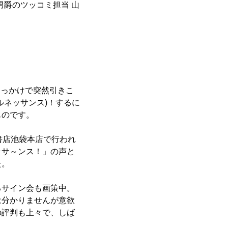
男爵のツッコミ担当 山
きっかけで突然引きこ
ルネッサンス)！するに
ものです。
書店池袋本店で行われ
ッサ～ンス！」の声と
た。
サイン会も画策中。
は分かりませんが意欲
の評判も上々で、しば