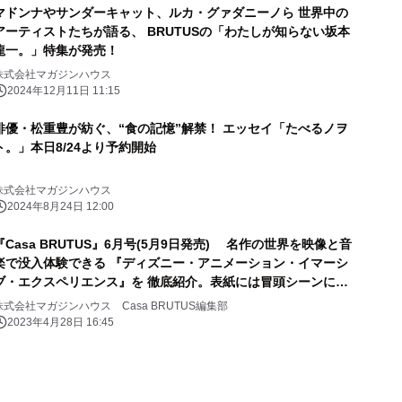
マドンナやサンダーキャット、ルカ・グァダニーノら 世界中の
アーティストたちが語る、 BRUTUSの「わたしが知らない坂本
龍一。」特集が発売！
株式会社マガジンハウス
2024年12月11日 11:15
俳優・松重豊が紡ぐ、“食の記憶”解禁！ エッセイ「たべるノヲ
ト。」本日8/24より予約開始
株式会社マガジンハウス
2024年8月24日 12:00
『Casa BRUTUS』6月号(5月9日発売) 名作の世界を映像と音
楽で没入体験できる 『ディズニー・アニメーション・イマーシ
ブ・エクスペリエンス』を 徹底紹介。表紙には冒頭シーンに現
れるミッキーマウスの姿が！
株式会社マガジンハウス Casa BRUTUS編集部
2023年4月28日 16:45