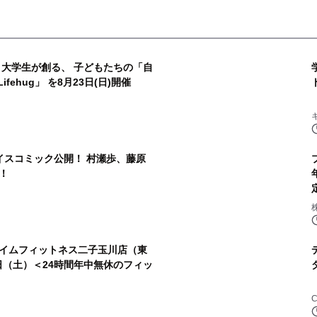
× 大学生が創る、 子どもたちの「自
fehug」 を8月23日(日)開催
イスコミック公開！ 村瀬歩、藤原
！
株
イムフィットネス二子玉川店（東
8日（土）＜24時間年中無休のフィッ
C