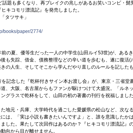
ど話題も多くなり、再ブレイクの兆しがあるお笑いコンビ・髭
『ヒキコモリ漂流記』を発売しました。
は「タツサキ」
jp/books/paper/2774/
前の夏、優等生だった一人の中学生(山田ルイ53世)が、ある
後も失踪、借金、債務整理などの辛い道を歩むも、遂に復活(
起きの人生、そしてそこから学んだやり直しのルールを記した
行を記念した『乾杯付きサイン本お渡し会』が、東京・三省堂
海道、大阪、名古屋からもファンが駆けつけて大盛況。「ルネ
イングラスで乾杯をして、山田の初の著書の刊行を祝福しまし
た地元・兵庫、大学時代を過ごした愛媛県の松山など、次なる
後には、「実は小説も書きたいんですよ」と、誰を意識したか
しました。果たして次回作はあるのか？『ヒキコモリ漂流記』
の動向から目が離せません。