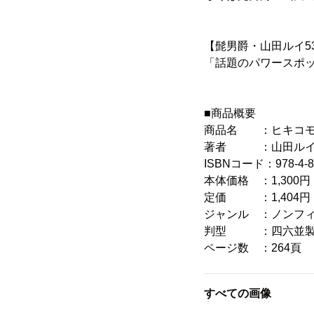
【髭男爵・山田ルイ5
「話題のパワースポ
■商品概要
商品名 ：ヒキコモ
著者 ：山田ルイ
ISBNコード：978-4-83
本体価格 ：1,300円
定価 ：1,404円
ジャンル ：ノンフ
判型 ：四六並
ページ数 ：264頁
すべての画像