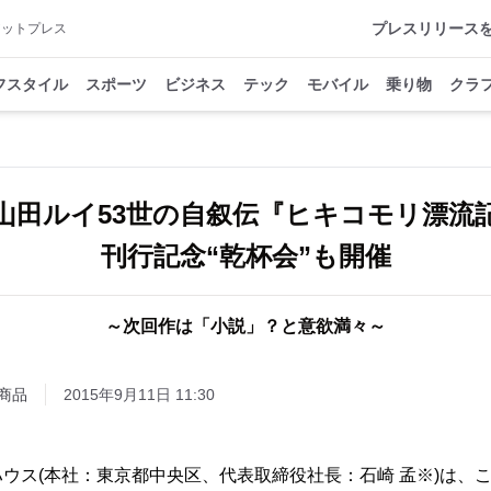
プレスリリース
アットプレス
フスタイル
スポーツ
ビジネス
テック
モバイル
乗り物
クラ
山田ルイ53世の自叙伝『ヒキコモリ漂流
刊行記念“乾杯会”も開催
～次回作は「小説」？と意欲満々～
商品
2015年9月11日 11:30
ス(本社：東京都中央区、代表取締役社長：石崎 孟※)は、こ