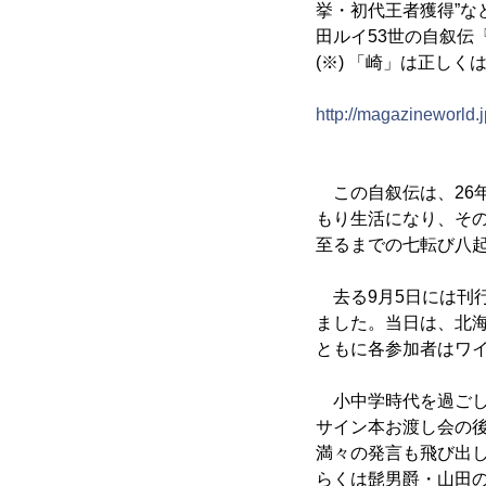
挙・初代王者獲得”な
田ルイ53世の自叙伝
(※) 「崎」は正しく
http://magazineworld.
この自叙伝は、26年
もり生活になり、その
至るまでの七転び八
去る9月5日には刊
ました。当日は、北
ともに各参加者はワ
小中学時代を過ごし
サイン本お渡し会の
満々の発言も飛び出
らくは髭男爵・山田