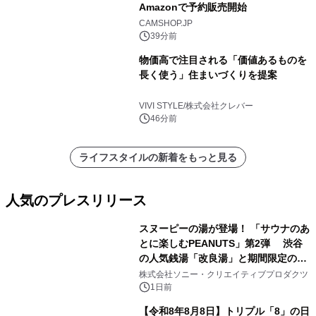
Amazonで予約販売開始
CAMSHOP.JP
39分前
物価高で注目される「価値あるものを
長く使う」住まいづくりを提案
VIVI STYLE/株式会社クレバー
46分前
ライフスタイルの新着をもっと見る
人気のプレスリリース
スヌーピーの湯が登場！ 「サウナのあ
とに楽しむPEANUTS」第2弾 渋谷
の人気銭湯「改良湯」と期間限定のコ
1
ラボレーション サウナイキタイコラ
株式会社ソニー・クリエイティブプロダクツ
ボグッズも発売決定！
1日前
【令和8年8月8日】トリプル「8」の日