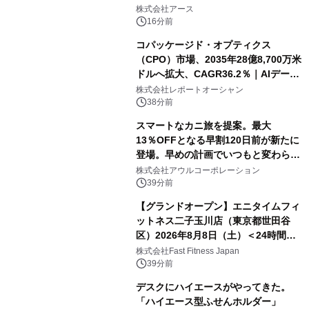
誕生
株式会社アース
16分前
コパッケージド・オプティクス
（CPO）市場、2035年28億8,700万米
ドルへ拡大、CAGR36.2％｜AIデータ
センター・高速光通信需要が成長を加
株式会社レポートオーシャン
速
38分前
スマートなカニ旅を提案。最大
13％OFFとなる早割120日前が新たに
登場。早めの計画でいつもと変わらぬ
大人の冬旅を。ー夕日ヶ浦温泉「佳松
株式会社アウルコーポレーション
苑 別邸ふうか」ー
39分前
【グランドオープン】エニタイムフィ
ットネス二子玉川店（東京都世田谷
区）2026年8月8日（土）＜24時間年
中無休のフィットネスジム＞
株式会社Fast Fitness Japan
39分前
デスクにハイエースがやってきた。
「ハイエース型ふせんホルダー」