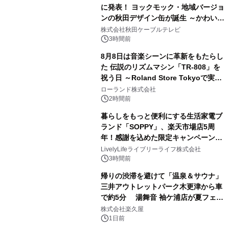
に発表！ ヨックモック・地域バージョ
ンの秋田デザイン缶が誕生 ～かわいい
2
秋田犬の子犬と秋田の四季と名所を巡
株式会社秋田ケーブルテレビ
るパッケージ～ 9月1日(火)秋田県内で
3時間前
販売開始
8月8日は音楽シーンに革新をもたらし
た 伝説のリズムマシン「TR-808」を
祝う日 ～Roland Store Tokyoで実機
3
を展示しての 記念キャンペーンを開
ローランド株式会社
催 英国ラジオ「NTS」の 特別プログ
2時間前
ラムや、「TR-808」を愛する伝説的
暮らしをもっと便利にする生活家電ブ
アーティストを フィーチャーしたアニ
ランド「SOPPY」、楽天市場店5周
メーションを公開～
年！感謝を込めた限定キャンペーンを
4
8月10日より開催
LivelyLifeライブリーライフ株式会社
3時間前
帰りの渋滞を避けて「温泉＆サウナ」
三井アウトレットパーク木更津から車
で約5分 湯舞音 袖ケ浦店が夏フェア
5
メニューを提供
株式会社楽久屋
1日前