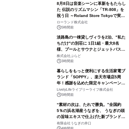
8月8日は音楽シーンに革新をもたらし
た 伝説のリズムマシン「TR-808」を
祝う日 ～Roland Store Tokyoで実機
2
を展示しての 記念キャンペーンを開
ローランド株式会社
催 英国ラジオ「NTS」の 特別プログ
5時間前
ラムや、「TR-808」を愛する伝説的
淡路島の一棟貸しヴィラを2泊、"私た
アーティストを フィーチャーしたアニ
ちだけ"の別荘に 1日1組・最大8名
メーションを公開～
様、プールとサウナとジェットバス付
3
きで Villa Mon Temps AWAJIの連泊
株式会社ぷらど
素泊りプラン
3時間前
暮らしをもっと便利にする生活家電ブ
ランド「SOPPY」、楽天市場店5周
年！感謝を込めた限定キャンペーンを
4
8月10日より開催
LivelyLifeライブリーライフ株式会社
5時間前
“素材の次は、たれで勝負。”全国約
5％の浜名湖産うなぎを、 うなぎの頭
の旨味エキスで仕上げた新ブランド
5
「井口の誉」誕生
有限会社うなぎの井口
4時間前