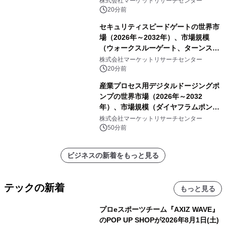
株式会社マーケットリサーチセンター
20分前
セキュリティスピードゲートの世界市
場（2026年～2032年）、市場規模
（ウォークスルーゲート、ターンスタ
イル、フルハイトターンスタイル）・
株式会社マーケットリサーチセンター
分析レポートを発表
20分前
産業プロセス用デジタルドージングポ
ンプの世界市場（2026年～2032
年）、市場規模（ダイヤフラムポン
プ、ペリスタルティックポンプ、その
株式会社マーケットリサーチセンター
他）・分析レポートを発表
50分前
ビジネスの新着をもっと見る
テックの新着
もっと見る
プロeスポーツチーム『AXIZ WAVE』
のPOP UP SHOPが2026年8月1日(土)