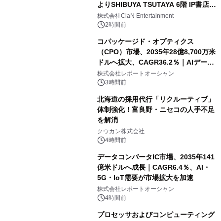
よりSHIBUYA TSUTAYA 6階 IP書店で
開催決定！！
株式会社ClaN Entertainment
2時間前
コパッケージド・オプティクス
（CPO）市場、2035年28億8,700万米
ドルへ拡大、CAGR36.2％｜AIデータ
センター・高速光通信需要が成長を加
株式会社レポートオーシャン
速
3時間前
北海道の採用代行「リクルーティブ」
体制強化！富良野・ニセコの人手不足
を解消
クウカン株式会社
4時間前
データコンバータIC市場、2035年141
億米ドルへ成長｜CAGR6.4％、AI・
5G・IoT需要が市場拡大を加速
株式会社レポートオーシャン
4時間前
プロセッサおよびコンピューティング