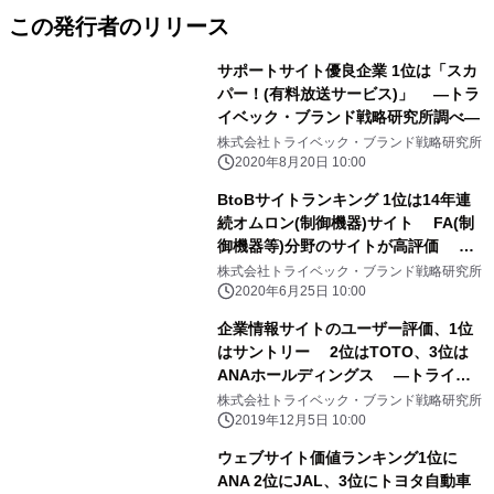
この発行者のリリース
サポートサイト優良企業 1位は「スカ
パー！(有料放送サービス)」 ―トラ
イベック・ブランド戦略研究所調べ―
株式会社トライベック・ブランド戦略研究所
2020年8月20日 10:00
BtoBサイトランキング 1位は14年連
続オムロン(制御機器)サイト FA(制
御機器等)分野のサイトが高評価 ―
トライベック・ブランド戦略研究所―
株式会社トライベック・ブランド戦略研究所
2020年6月25日 10:00
企業情報サイトのユーザー評価、1位
はサントリー 2位はTOTO、3位は
ANAホールディングス ―トライベ
ック・ブランド戦略研究所調べ―
株式会社トライベック・ブランド戦略研究所
2019年12月5日 10:00
ウェブサイト価値ランキング1位に
ANA 2位にJAL、3位にトヨタ自動車