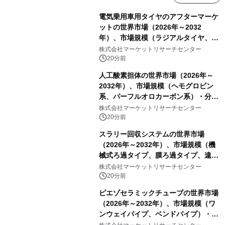
電気乗用車用タイヤのアフターマーケ
ットの世界市場（2026年～2032
年）、市場規模（ラジアルタイヤ、サ
イドウォール補強タイヤ、その他）・
株式会社マーケットリサーチセンター
分析レポートを発表
20分前
人工酸素担体の世界市場（2026年～
2032年）、市場規模（ヘモグロビン
系、パーフルオロカーボン系）・分析
レポートを発表
株式会社マーケットリサーチセンター
20分前
スラリー回収システムの世界市場
（2026年～2032年）、市場規模（機
械式ろ過タイプ、膜ろ過タイプ、遠心
分離タイプ、ハイブリッドタイプ）・
株式会社マーケットリサーチセンター
分析レポートを発表
20分前
ピエゾセラミックチューブの世界市場
（2026年～2032年）、市場規模（ワ
ンウェイパイプ、ベンドパイプ）・分
析レポートを発表