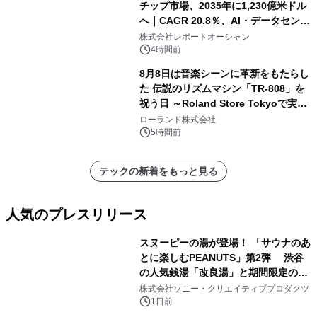
チップ市場、2035年に1,230億米ドル
へ｜CAGR 20.8％、AI・データセンタ
ー需要が成長を牽引
株式会社レポートオーシャン
4時間前
8月8日は音楽シーンに革新をもたらし
た 伝説のリズムマシン「TR-808」を
祝う日 ～Roland Store Tokyoで実機
を展示しての 記念キャンペーンを開
ローランド株式会社
催 英国ラジオ「NTS」の 特別プログ
5時間前
ラムや、「TR-808」を愛する伝説的
アーティストを フィーチャーしたアニ
テックの新着をもっと見る
メーションを公開～
人気のプレスリリース
スヌーピーの湯が登場！ 「サウナのあ
とに楽しむPEANUTS」第2弾 渋谷
の人気銭湯「改良湯」と期間限定のコ
1
ラボレーション サウナイキタイコラ
株式会社ソニー・クリエイティブプロダクツ
ボグッズも発売決定！
1日前