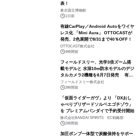
表！
1
東京国立博物館
1日前
有線CarPlay／Android Autoをワイヤ
レス化 「Mini Aura」 OTTOCASTが
発売、2色展開で8/31まで40％OFF！
2
OTTOCAST株式会社
4時間前
フィールドスリー、光学3倍ズーム搭
載モデルと 水深10m防水モデルのデジ
タルカメラ2機種を8月7日発売 有効
3
約1300万画素、用途別に選べるコンデ
フィールドスリー株式会社
ジ新登場
3時間前
「仮面ライダーガヴ」より 「DXおし
ゃべりブリザードソルベエゴチゾウ」
を プレミアムバンダイで予約受付開始
4
株式会社BANDAI SPIRITS EC戦略部
2時間前
加圧ポンプ一体型で炭酸保持をサポー