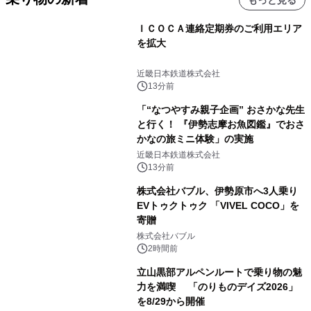
ＩＣＯＣＡ連絡定期券のご利用エリア
を拡大
近畿日本鉄道株式会社
13分前
「“なつやすみ親子企画” おさかな先生
と行く！ 『伊勢志摩お魚図鑑』でおさ
かなの旅ミニ体験」の実施
近畿日本鉄道株式会社
13分前
株式会社バブル、伊勢原市へ3人乗り
EVトゥクトゥク 「VIVEL COCO」を
寄贈
株式会社バブル
2時間前
立山黒部アルペンルートで乗り物の魅
力を満喫 「のりものデイズ2026」
を8/29から開催