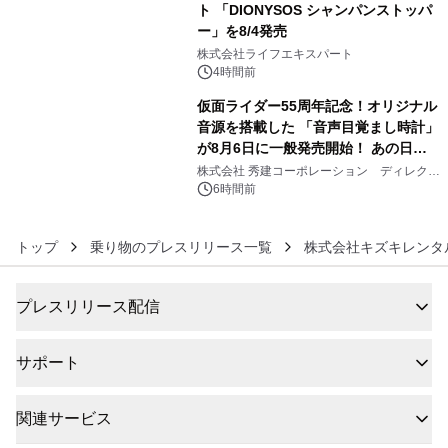
ト 「DIONYSOS シャンパンストッパ
ー」を8/4発売
5
株式会社ライフエキスパート
4時間前
仮面ライダー55周年記念！オリジナル
音源を搭載した 「音声目覚まし時計」
が8月6日に一般発売開始！ あの日の
6
大興奮が今甦る
株式会社 秀建コーポレーション ディレクト
アートギャラリー
6時間前
トップ
乗り物のプレスリリース一覧
株式会社キズキレンタ
プレスリリース配信
サポート
関連サービス