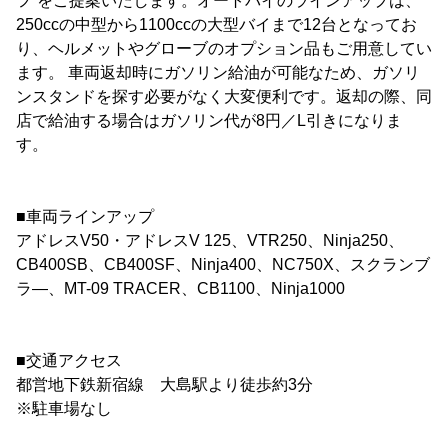
フ”をご提案いたします。オートバイのラインアップは、
250ccの中型から1100ccの大型バイまで12台となってお
り、ヘルメットやグローブのオプション品もご用意してい
ます。 車両返却時にガソリン給油が可能なため、ガソリ
ンスタンドを探す必要がなく大変便利です。返却の際、同
店で給油する場合はガソリン代が8円／L引きになりま
す。
■車両ラインアップ
アドレスV50・アドレスV 125、VTR250、Ninja250、
CB400SB、CB400SF、Ninja400、NC750X、スクランブ
ラ―、MT-09 TRACER、CB1100、Ninja1000
■交通アクセス
都営地下鉄新宿線 大島駅より徒歩約3分
※駐車場なし