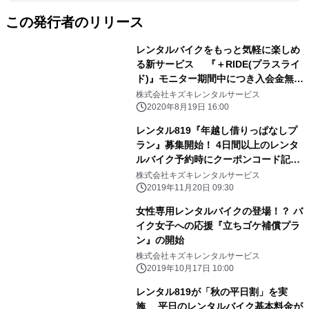
この発行者のリリース
レンタルバイクをもっと気軽に楽しめ
る新サービス 『＋RIDE(プラスライ
ド)』モニター期間中につき入会金無
料！
株式会社キズキレンタルサービス
2020年8月19日 16:00
レンタル819『年越し借りっぱなしプ
ラン』募集開始！ 4日間以上のレンタ
ルバイク予約時にクーポンコード記入
で50％off
株式会社キズキレンタルサービス
2019年11月20日 09:30
女性専用レンタルバイクの登場！？ バ
イク女子への応援『立ちゴケ補償プラ
ン』の開始
株式会社キズキレンタルサービス
2019年10月17日 10:00
レンタル819が「秋の平日割」を実
施 平日のレンタルバイク基本料金が