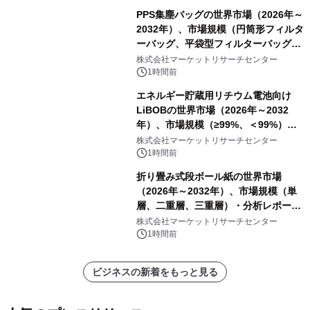
PPS集塵バッグの世界市場（2026年～
2032年）、市場規模（円筒形フィルタ
ーバッグ、平袋型フィルターバッグ、
プリーツフィルターバッグ、その
株式会社マーケットリサーチセンター
他）・分析レポートを発表
1時間前
エネルギー貯蔵用リチウム電池向け
LiBOBの世界市場（2026年～2032
年）、市場規模（≥99%、＜99%）・
分析レポートを発表
株式会社マーケットリサーチセンター
1時間前
折り畳み式段ボール紙の世界市場
（2026年～2032年）、市場規模（単
層、二重層、三重層）・分析レポート
を発表
株式会社マーケットリサーチセンター
1時間前
ビジネスの新着をもっと見る