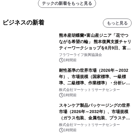
テックの新着をもっと見る
ビジネスの新着
もっと見る
熊本産胡蝶蘭×富山産ジニア「花でつ
ながる希望の輪」 熊本復興支援チャリ
ティーワークショップを8月9日、富
山・射水で開催
フラワーライフ振興協議会
1時間前
耐性基準の世界市場（2026年～2032
年）、市場規模（国家標準、一級標
準、二級標準、作業標準）・分析レポ
ートを発表
株式会社マーケットリサーチセンター
1時間前
スキンケア製品パッケージングの世界
市場（2026年～2032年）、市場規模
（ガラス包装、金属包装、プラスチッ
ク包装、その他）・分析レポートを発
株式会社マーケットリサーチセンター
表
1時間前