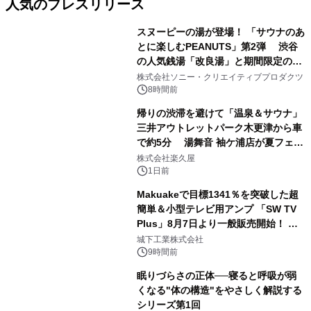
人気のプレスリリース
スヌーピーの湯が登場！ 「サウナのあ
とに楽しむPEANUTS」第2弾 渋谷
の人気銭湯「改良湯」と期間限定のコ
1
ラボレーション サウナイキタイコラ
株式会社ソニー・クリエイティブプロダクツ
ボグッズも発売決定！
8時間前
帰りの渋滞を避けて「温泉＆サウナ」
三井アウトレットパーク木更津から車
で約5分 湯舞音 袖ケ浦店が夏フェア
2
メニューを提供
株式会社楽久屋
1日前
Makuakeで目標1341％を突破した超
簡単＆小型テレビ用アンプ 「SW TV
Plus」8月7日より一般販売開始！ ケ
3
ーブル1本つなぐだけ、テレビの音が
城下工業株式会社
ぐっと豊かに
9時間前
眠りづらさの正体──寝ると呼吸が弱
くなる"体の構造"をやさしく解説する
シリーズ第1回