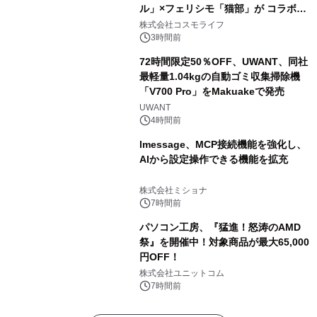
ル」×フェリシモ「猫部」が コラボキ
ャンペーンを実施
株式会社コスモライフ
3時間前
72時間限定50％OFF、UWANT、同社
最軽量1.04kgの自動ゴミ収集掃除機
「V700 Pro」をMakuakeで発売
UWANT
4時間前
lmessage、MCP接続機能を強化し、
AIから設定操作できる機能を拡充
株式会社ミショナ
7時間前
パソコン工房、『猛進！怒涛のAMD
祭』を開催中！対象商品が最大65,000
円OFF！
株式会社ユニットコム
7時間前