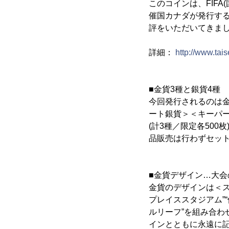
このコインは、FIFA
催国カナダが発行する
評をいただいてきま
詳細：
http://www.tai
■金貨3種と銀貨4種
今回発行されるのは
ート銀貨＞＜キーパ
(計3種／限定各500枚
品販売は行わずセッ
■金貨デザイン…大
金貨のデザインは＜ス
プレイススタジアム”“
ルリーフ”を組み合
インとともに永遠に