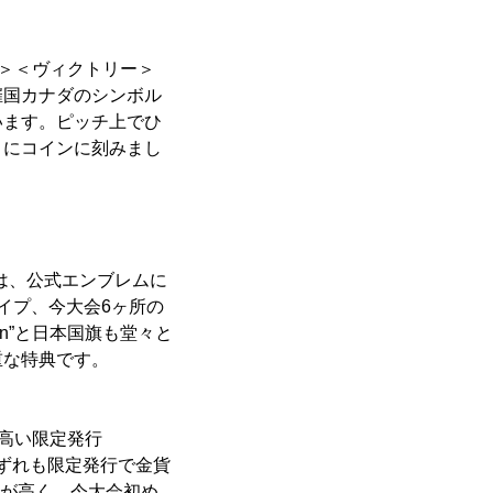
＞＜ヴィクトリー＞
催国カナダのシンボル
います。ピッチ上でひ
りにコインに刻みまし
面は、公式エンブレムに
イプ、今大会6ヶ所の
n”と日本国旗も堂々と
重な特典です。
性高い限定発行
いずれも限定発行で金貨
希少性が高く、今大会初め