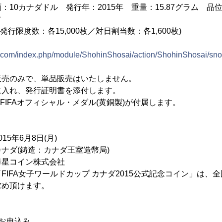
10カナダドル 発行年：2015年 重量：15.87グラム 品位：
フ
(発行限度数：各15,000枚／対日割当数：各1,600枚)
ns.com/index.php/module/ShohinShosai/action/ShohinShosai/sn
販売のみで、単品販売はいたしません。
に入れ、発行証明書を添付します。
FIFAオフィシャル・メダル(黄銅製)が付属します。
5年6月8日(月)
ナダ(鋳造：カナダ王室造幣局)
星コイン株式会社
IFA女子ワールドカップ カナダ2015公式記念コイン」は、
求め頂けます。
お申込み