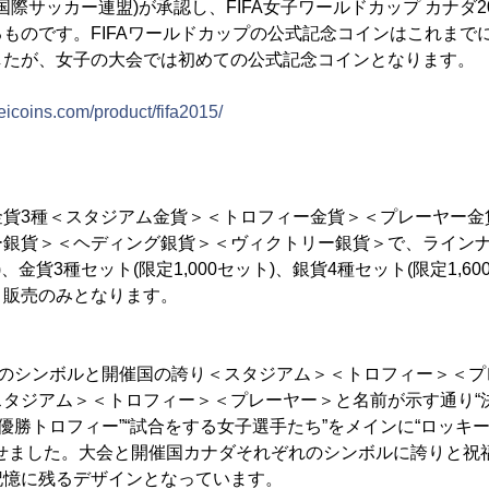
(国際サッカー連盟)が承認し、FIFA女子ワールドカップ カナダ
ものです。FIFAワールドカップの公式記念コインはこれまで
したが、女子の大会では初めての公式記念コインとなります。
seicoins.com/product/fifa2015/
金貨3種＜スタジアム金貨＞＜トロフィー金貨＞＜プレーヤー金
ー銀貨＞＜ヘディング銀貨＞＜ヴィクトリー銀貨＞で、ラインナ
)、金貨3種セット(限定1,000セット)、銀貨4種セット(限定1,6
ト販売のみとなります。
会のシンボルと開催国の誇り＜スタジアム＞＜トロフィー＞＜プ
タジアム＞＜トロフィー＞＜プレーヤー＞と名前が示す通り“
優勝トロフィー”“試合をする女子選手たち”をメインに“ロッキー山
わせました。大会と開催国カナダそれぞれのシンボルに誇りと祝
記憶に残るデザインとなっています。