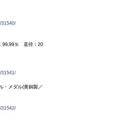
o/31540/
9.99％ 直径：20
o/31541/
ル・メダル(黄銅製／
o/31542/