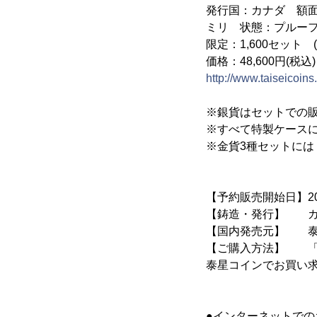
発行国：カナダ 額面：
ミリ 状態：プルー
限定：1,600セット 
価格：48,600円(税込)
http://www.taiseicoi
※銀貨はセットでの
※すべて特製ケース
※金貨3種セットには 
【予約販売開始日】201
【鋳造・発行】 カ
【国内発売元】 泰
【ご購入方法】 「F
泰星コインでお買い
●インターネットでの