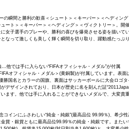
レーの瞬間と勝利の歓喜＜シュート＞＜キーパー＞＜ヘディング
シュート＞＜キーパー＞＜ヘディング＞＜ヴィクトリー＞。開
景に女子選手のプレーや、勝利の喜びを爆発させる姿を描いて
ンとなって激しくも美しく輝く瞬間を切り取り、躍動感たっぷ
典…他では手に入らない“FIFAオフィシャル・メダル”が付属
FIFAオフィシャル・メダル＞(黄銅製)が付属しています。表
・優勝国名とカラーの国旗、裏面はサッカーボールに大会ロゴタ
がデザインされており、日本が歴史に名を刻んだ証“2011Japa
ています。他では手に入れることができないメダルで、大変貴
コインにふさわしい“純金・純銀”(最高品位 99.99％)、希少
金貨・銀貨ともに最高品位99.99％の純金・純銀です。また
各1,500枚)、銀貨各15,000枚(対日割当各1,600枚)と、大変