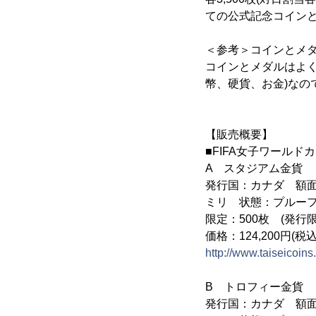
ての公式記念コイン
＜参考＞コインとメ
コインとメダルはよ
幣、硬貨、お金)なの
【販売概要】
■FIFA女子ワールド
A スタジアム金貨
発行国：カナダ 額面：
ミリ 状態：プルー
限定：500枚 (発行限
価格：124,200円(税込
http://www.taiseicoi
B トロフィー金貨
発行国：カナダ 額面：