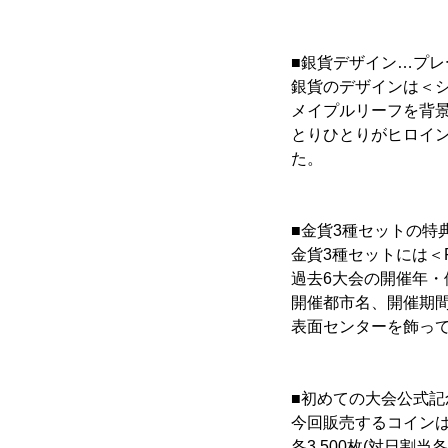
■銀貨デザイン…プ
銀貨のデザインは＜
メイプルリーフを背
とりひとりがヒロイ
た。
■金貨3種セットの特
金貨3種セットには＜
過去6大会の開催年
開催都市名、開催期間
表面センターを飾っ
■初めての大会公式記念
今回販売するコインは
各3,500枚(対日割当