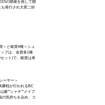
2015の開催を祝して開
にも発行され大変ご好
貨＞と銀貨4種＜シュ
ップは、金貨各1種
00セット)で、銀貨は単
レーヤー＞
決勝戦が行われるBC
脈”“シャチ”“メイプ
福の気持ちを込め、コ