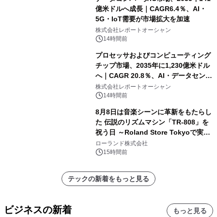
億米ドルへ成長｜CAGR6.4％、AI・
5G・IoT需要が市場拡大を加速
株式会社レポートオーシャン
14時間前
プロセッサおよびコンピューティング
チップ市場、2035年に1,230億米ドル
へ｜CAGR 20.8％、AI・データセンタ
ー需要が成長を牽引
株式会社レポートオーシャン
14時間前
8月8日は音楽シーンに革新をもたらし
た 伝説のリズムマシン「TR-808」を
祝う日 ～Roland Store Tokyoで実機
を展示しての 記念キャンペーンを開
ローランド株式会社
催 英国ラジオ「NTS」の 特別プログ
15時間前
ラムや、「TR-808」を愛する伝説的
アーティストを フィーチャーしたアニ
テックの新着をもっと見る
メーションを公開～
ビジネスの新着
もっと見る