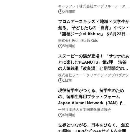
1
キャラフレ｜株式会社エイプリル・データ・
デザインズ
5時間前
フロムアースキッズ × 地域 × 大学生が
創る、 子どもたちの「自育」イベント
「諸福ジーク×Lifehug」 を8月23日
2
(日)開催
株式会社From Earth Kids
5時間前
スヌーピーの湯が登場！ 「サウナのあ
とに楽しむPEANUTS」第2弾 渋谷
の人気銭湯「改良湯」と期間限定のコ
3
ラボレーション サウナイキタイコラ
株式会社ソニー・クリエイティブプロダクツ
ボグッズも発売決定！
1日前
現役留学生がつくる、留学生のため
の、留学生専用プラットフォーム
Japan Alumni Network（JAN）β版
4
をリリース
一般社団法人日本国際化推進協会
4時間前
世界とつながる、日本をひらく。 創立
13周年、JAPI公式Webサイトを全面