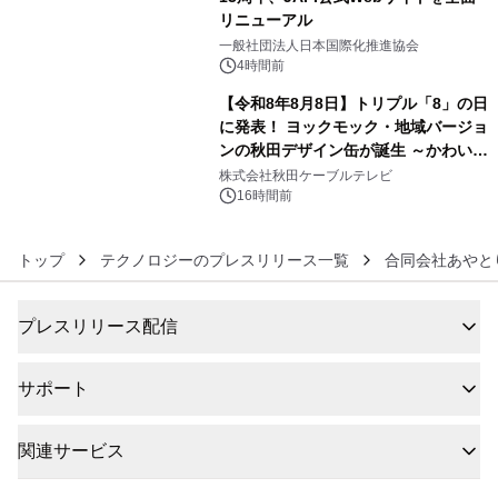
リニューアル
5
一般社団法人日本国際化推進協会
4時間前
【令和8年8月8日】トリプル「8」の日
に発表！ ヨックモック・地域バージョ
ンの秋田デザイン缶が誕生 ～かわいい
6
秋田犬の子犬と秋田の四季と名所を巡
株式会社秋田ケーブルテレビ
るパッケージ～ 9月1日(火)秋田県内で
16時間前
販売開始
トップ
テクノロジーのプレスリリース一覧
合同会社あやと
プレスリリース配信
サポート
関連サービス