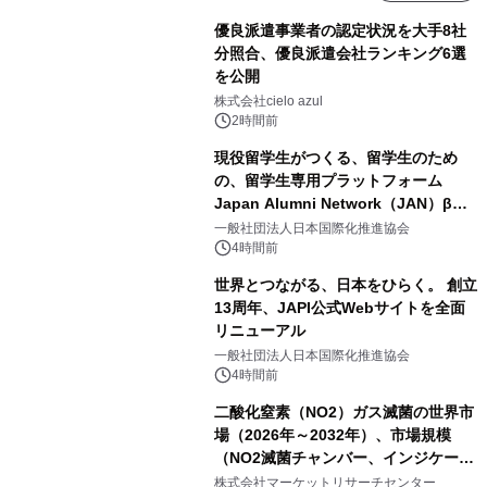
優良派遣事業者の認定状況を大手8社
分照合、優良派遣会社ランキング6選
を公開
株式会社cielo azul
2時間前
現役留学生がつくる、留学生のため
の、留学生専用プラットフォーム
Japan Alumni Network（JAN）β版
をリリース
一般社団法人日本国際化推進協会
4時間前
世界とつながる、日本をひらく。 創立
13周年、JAPI公式Webサイトを全面
リニューアル
一般社団法人日本国際化推進協会
4時間前
二酸化窒素（NO2）ガス滅菌の世界市
場（2026年～2032年）、市場規模
（NO2滅菌チャンバー、インジケータ
ーおよびモニタリングシステム、その
株式会社マーケットリサーチセンター