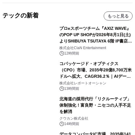
テックの新着
もっと見る
プロeスポーツチーム『AXIZ WAVE』
のPOP UP SHOPが2026年8月1日(土)
よりSHIBUYA TSUTAYA 6階 IP書店で
開催決定！！
株式会社ClaN Entertainment
12時間前
コパッケージド・オプティクス
（CPO）市場、2035年28億8,700万米
ドルへ拡大、CAGR36.2％｜AIデータ
センター・高速光通信需要が成長を加
株式会社レポートオーシャン
速
13時間前
北海道の採用代行「リクルーティブ」
体制強化！富良野・ニセコの人手不足
を解消
クウカン株式会社
14時間前
データコンバータIC市場、2035年141