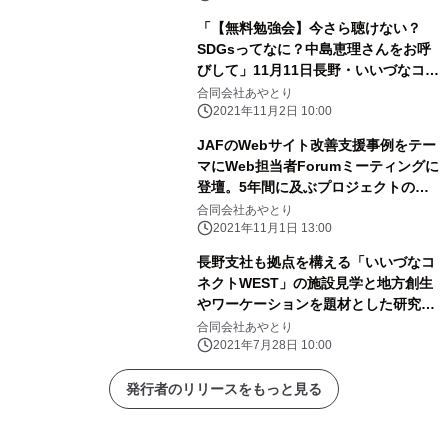
「【無料勉強会】今さら聴けない？
SDGsってなに？中島恵理さんをお呼
びして」11月11日長野・いいづなコネ
クトWESTにて開催
合同会社あやとり
2021年11月2日 10:00
JAFのWebサイト改善支援事例をテー
マにWeb担当者Forumミーティングに
登壇。5年間に及ぶプロジェクトの全
貌を発表
合同会社あやとり
2021年11月1日 13:00
長野支社も拠点を構える「いいづなコ
ネクトWEST」の施設見学と地方創生
やワーケーションを題材とした研究会
をコーディネート
合同会社あやとり
2021年7月28日 10:00
発行者のリリースをもっと見る