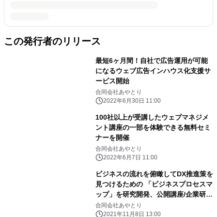
この発行者のリリース
最短6ヶ月間！自社で広告運用が可能
になるウェブ広告インハウス化支援サ
ービス開始
合同会社あやとり
2022年6月30日 11:00
100社以上が受講したウェブマネジメ
ント講座の一部を体験できる無料セミ
ナーを開催
合同会社あやとり
2022年6月7日 11:00
ビジネスの流れを俯瞰してDX推進策を
見つけるための 「ビジネスプロセスマ
ップ」を研究開発、公開講座/企業研修
として提供しています
合同会社あやとり
2021年11月8日 13:00