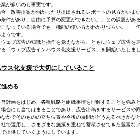
企業が多いのも事実です。
場合「改善提案が弱かったり提出されるレポートの見方がいま
の条件があり、自由に予算の変更ができない。」との課題があ
おこなっている場合でも「機能の使い方がわかりづらい。」「
いようです。
ウェブ広告の知識と操作を覚えながら、ともにウェブ広告を運
する「ウェブ広告インハウス化支援サービス」を開始いたしま
ハウス化支援で大切にしていること
で進める
経営計画をはじめ、各種戦略と組織事情を理解することを強み
る場合にも当てはまることであり、広告出稿をするサービスや
のなかでそのものの立ち位置や今後の展開がどうあるべきかな
自社で運用し、さまざまな施策を重ねて蓄積させてきた豊富な
ちで提供していくようにしています。