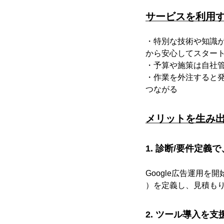
サービスを利用す
・特別な技術や知識
から安心してスター
・予算や施策は自社管
・作業を外注すると
つながる
メリットを生み出
1. 診断/要件定
Google広告運用
）を定義し、見積も
2. ツール導入を支