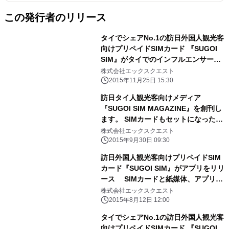
この発行者のリリース
タイでシェアNo.1の訪日外国人観光客
向けプリペイドSIMカード 『SUGOI
SIM』がタイでのインフルエンサーを
活用した プロモーションサービスをス
株式会社エックスクエスト
タート
2015年11月25日 15:30
訪日タイ人観光客向けメディア
『SUGOI SIM MAGAZINE』を創刊し
ます。 SIMカードもセットになった、
今までにない訪日外国人向けの無料ガ
株式会社エックスクエスト
イドブックです。
2015年9月30日 09:30
訪日外国人観光客向けプリペイドSIM
カード『SUGOI SIM』がアプリをリリ
ース SIMカードと紙媒体、アプリの
連携で新しいインバウンドビジネスを
株式会社エックスクエスト
展開
2015年8月12日 12:00
タイでシェアNo.1の訪日外国人観光客
向けプリペイドSIMカード 『SUGOI