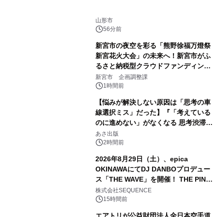
山形市
56分前
新宮市の夜空を彩る「熊野徐福万燈祭
新宮花火大会」の未来へ！新宮市がふ
るさと納税型クラウドファンディング
を開始
新宮市 企画調整課
1時間前
【悩みが解決しない原因は「思考の車
線選択ミス」だった】『「考えている
のに進めない」がなくなる 思考渋滞か
ら抜け出す方法』2026年8月25日
あさ出版
（火）発売
2時間前
2026年8月29日（土）、epica
OKINAWAにてDJ DANBOプロデュー
ス「THE WAVE」を開催！ THE PINK
TOKYO所属のPINK DANCERS4名が
株式会社SEQUENCE
出演決定
15時間前
エアトリが公益財団法人全日本空手道