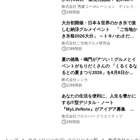
3
大興奮が今甦る
株式会社 秀建コーポレーション ディレクト
アートギャラリー
1時間前
大分初開催・日本＆世界のかき氷で楽
しむ納涼グルメイベント 「ご当地か
き氷祭2026大分」 ～トキハわさだタ
4
ウンで8月21日～31日まで11日間限定
株式会社ご当地グルメ研究会
開催～
23時間前
夏の徳島・鳴門がアツい！グルメとイ
ベントがもりだくさんの 「くるくるな
るとの夏まつり2026」を8月8日から9
5
日間開催 ～夏限定メニューや大抽選
株式会社シンカ
会、大学芋スティックの振る舞いも～
22時間前
あなたの生活を便利に、人生を豊かに
するIT型デジタル・ノート
『MyLifeNote』がアイデア募集 優
6
秀賞100名に1年間無償試用
株式会社プロスパー クリエイティブ
2時間前