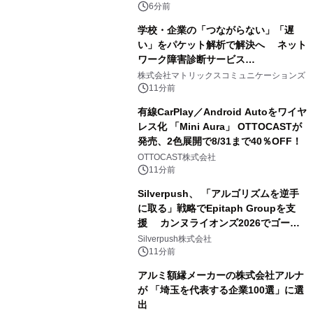
6分前
学校・企業の「つながらない」「遅
い」をパケット解析で解決へ ネット
ワーク障害診断サービス
「Sonarman」の一般販売を開始
株式会社マトリックスコミュニケーションズ
11分前
有線CarPlay／Android Autoをワイヤ
レス化 「Mini Aura」 OTTOCASTが
発売、2色展開で8/31まで40％OFF！
OTTOCAST株式会社
11分前
Silverpush、 「アルゴリズムを逆手
に取る」戦略でEpitaph Groupを支
援 カンヌライオンズ2026でゴール
ド2部門を含む3賞受賞に貢献
Silverpush株式会社
11分前
アルミ額縁メーカーの株式会社アルナ
が 「埼玉を代表する企業100選」に選
出