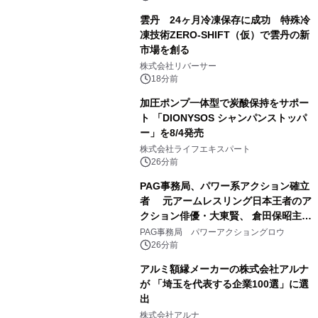
雲丹 24ヶ月冷凍保存に成功 特殊冷
凍技術ZERO-SHIFT（仮）で雲丹の新
市場を創る
株式会社リバーサー
18分前
加圧ポンプ一体型で炭酸保持をサポー
ト 「DIONYSOS シャンパンストッパ
ー」を8/4発売
株式会社ライフエキスパート
26分前
PAG事務局、パワー系アクション確立
者 元アームレスリング日本王者のア
クション俳優・大東賢、 倉田保昭主演
映画『夢物語』で倉田保昭、 サモ・ハ
PAG事務局 パワーアクショングロウ
ン・キンポーと共演 国際舞台へ活躍
26分前
の場を広げる
アルミ額縁メーカーの株式会社アルナ
が 「埼玉を代表する企業100選」に選
出
株式会社アルナ