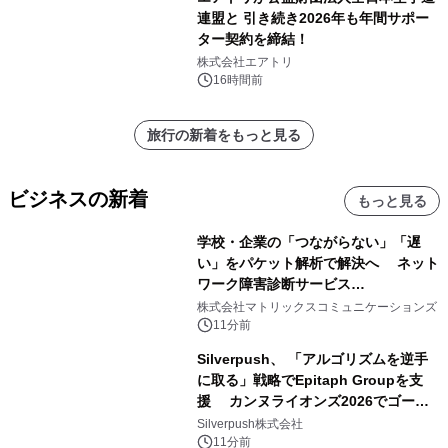
連盟と 引き続き2026年も年間サポー
ター契約を締結！
株式会社エアトリ
16時間前
旅行の新着をもっと見る
ビジネスの新着
もっと見る
学校・企業の「つながらない」「遅
い」をパケット解析で解決へ ネット
ワーク障害診断サービス
「Sonarman」の一般販売を開始
株式会社マトリックスコミュニケーションズ
11分前
Silverpush、 「アルゴリズムを逆手
に取る」戦略でEpitaph Groupを支
援 カンヌライオンズ2026でゴール
ド2部門を含む3賞受賞に貢献
Silverpush株式会社
11分前