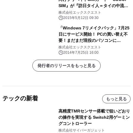
SIM』が『訪日タイ人＝タイの中流層
以上の消費者』を対象とした マーケテ
株式会社エックスクエスト
ィングリサーチ サービスをスタート
2015年5月12日 09:30
「Windows 7リメイクパック」7月25
日にサービス開始！ PCの買い替え不
要！まだまだ現役のパソコンに
Windows 7をインストール
株式会社エックスクエスト
2014年7月25日 16:00
発行者のリリースをもっと見る
テックの新着
もっと見る
高精度TMRセンサー搭載で狙いどおり
の操作を実現する Switch2用ゲーミン
グコントローラー
株式会社サイバーガジェット