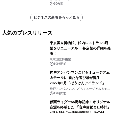
26分前
ビジネスの新着をもっと見る
人気のプレスリリース
東京国立博物館、館内レストラン3店
舗をリニューアル 各店舗の詳細を発
表！
1
東京国立博物館
19時間前
神戸アンパンマンこどもミュージアム
＆モールに 新たな遊び場が誕生！
2027年2月「ぼうけんアイランド」が
2
オープン
神戸アンパンマンこどもミュージアム＆モー
ル
19時間前
仮面ライダー55周年記念！オリジナル
音源を搭載した 「音声目覚まし時計」
が8月6日に一般発売開始！ あの日の