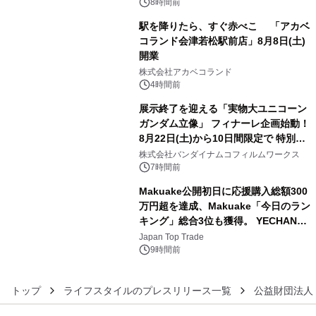
ン。
8時間前
駅を降りたら、すぐ赤べこ 「アカベ
コランド会津若松駅前店」8月8日(土)
開業
4
株式会社アカベコランド
4時間前
展示終了を迎える「実物大ユニコーン
ガンダム立像」 フィナーレ企画始動！
8月22日(土)から10日間限定で 特別映
5
像『UNICORN GUNDAM Statue ―
株式会社バンダイナムコフィルムワークス
BEYOND POSSIBILITY ―』を上映！
7時間前
Makuake公開初日に応援購入総額300
万円超を達成、Makuake「今日のラン
キング」総合3位も獲得。 YECHAN音
6
浴シンギングボウル第2弾の大型サイ
Japan Top Trade
ズ（XL・2XL・3XL）を先行販売中
9時間前
トップ
ライフスタイルのプレスリリース一覧
公益財団法人