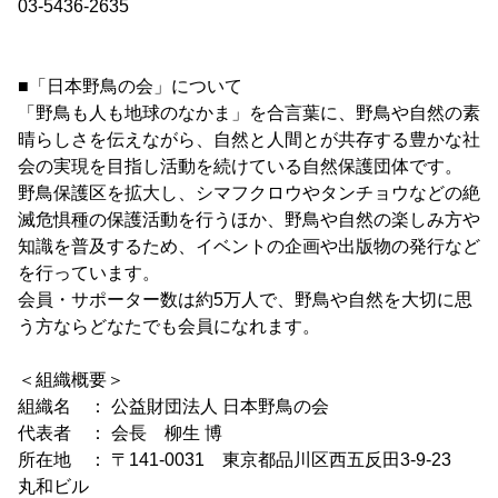
03-5436-2635
■「日本野鳥の会」について
「野鳥も人も地球のなかま」を合言葉に、野鳥や自然の素
晴らしさを伝えながら、自然と人間とが共存する豊かな社
会の実現を目指し活動を続けている自然保護団体です。
野鳥保護区を拡大し、シマフクロウやタンチョウなどの絶
滅危惧種の保護活動を行うほか、野鳥や自然の楽しみ方や
知識を普及するため、イベントの企画や出版物の発行など
を行っています。
会員・サポーター数は約5万人で、野鳥や自然を大切に思
う方ならどなたでも会員になれます。
＜組織概要＞
組織名 ： 公益財団法人 日本野鳥の会
代表者 ： 会長 柳生 博
所在地 ： 〒141-0031 東京都品川区西五反田3-9-23
丸和ビル