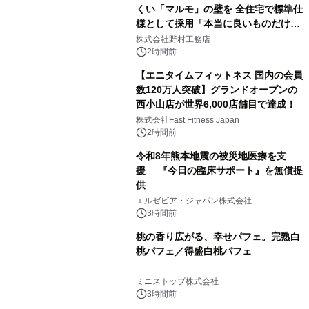
くい「マルモ」の壁を 全住宅で標準仕
様として採用「本当に良いものだけに
こだわる」
株式会社野村工務店
2時間前
【エニタイムフィットネス 国内の会員
数120万人突破】グランドオープンの
西小山店が世界6,000店舗目で達成！
株式会社Fast Fitness Japan
2時間前
令和8年熊本地震の被災地医療を支
援 『今日の臨床サポート』を無償提
供
エルゼビア・ジャパン株式会社
3時間前
桃の香り広がる、幸せパフェ。完熟白
桃パフェ／得盛白桃パフェ
ミニストップ株式会社
3時間前