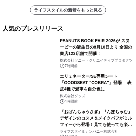
ライフスタイルの新着をもっと見る
人気のプレスリリース
PEANUTS BOOK FAIR 2026が スヌ
ーピーの誕生日の8月10日より 全国の
書店123店舗で開催！
1
株式会社ソニー・クリエイティブプロダクツ
7時間前
エリミネーター/SE専用シート
「GOODSEAT “COBRA”」登場 表
皮4種で愛車を自分色に
2
株式会社グッズ
4時間前
『おぱんちゅうさぎ』『んぽちゃむ』
デザインのコスメ＆メイクパフがミル
フィーから登場！見ても使っても楽し
3
い、ポップでキュートなコレクショ
ライフスタイルカンパニー株式会社