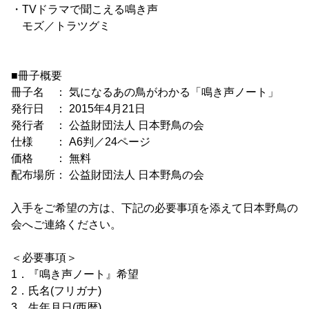
・TVドラマで聞こえる鳴き声
モズ／トラツグミ
■冊子概要
冊子名 ： 気になるあの鳥がわかる「鳴き声ノート」
発行日 ： 2015年4月21日
発行者 ： 公益財団法人 日本野鳥の会
仕様 ： A6判／24ページ
価格 ： 無料
配布場所： 公益財団法人 日本野鳥の会
入手をご希望の方は、下記の必要事項を添えて日本野鳥の
会へご連絡ください。
＜必要事項＞
1．『鳴き声ノート』希望
2．氏名(フリガナ)
3．生年月日(西暦)