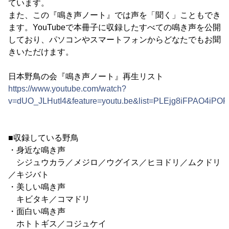
ています。
また、この『鳴き声ノート』では声を「聞く」こともでき
ます。YouTubeで本冊子に収録したすべての鳴き声を公開
しており、パソコンやスマートフォンからどなたでもお聞
きいただけます。
日本野鳥の会『鳴き声ノート』再生リスト
https://www.youtube.com/watch?
v=dUO_JLHutI4&feature=youtu.be&list=PLEjg8iFPAO4i
■収録している野鳥
・身近な鳴き声
シジュウカラ／メジロ／ウグイス／ヒヨドリ／ムクドリ
／キジバト
・美しい鳴き声
キビタキ／コマドリ
・面白い鳴き声
ホトトギス／コジュケイ