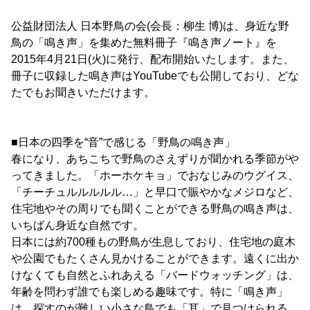
公益財団法人 日本野鳥の会(会長：柳生 博)は、身近な野
鳥の「鳴き声」を集めた無料冊子『鳴き声ノート』を
2015年4月21日(火)に発行、配布開始いたします。また、
冊子に収録した鳴き声はYouTubeでも公開しており、どな
たでもお聞きいただけます。
■日本の四季を“音”で感じる「野鳥の鳴き声」
春になり、あちこちで野鳥のさえずりが聞かれる季節がや
ってきました。「ホーホケキョ」でおなじみのウグイス、
「チーチュルルルルル…」と早口で賑やかなメジロなど、
住宅地やその周りでも聞くことができる野鳥の鳴き声は、
いちばん身近な自然です。
日本には約700種もの野鳥が生息しており、住宅地の庭木
や公園でもたくさん見かけることができます。遠くに出か
けなくても自然とふれあえる「バードウォッチング」は、
年齢を問わず誰でも楽しめる趣味です。特に「鳴き声」
は、探すのが難しい小さな鳥でも「耳」で見つけられる、