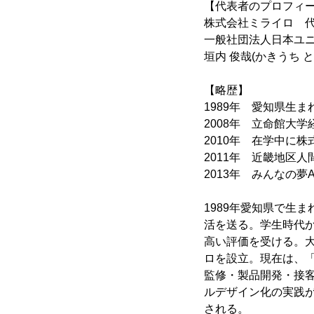
【代表者のプロフィ
株式会社ミライロ 
一般社団法人日本ユニ
垣内 俊哉(かきうち と
【略歴】
1989年 愛知県生ま
2008年 立命館大学経
2010年 在学中に
2011年 近畿地区
2013年 みんなの夢
1989年愛知県で生
活を送る。学生時代
高い評価を受ける。
ロを設立。現在は、
監修・製品開発・接
ルデザイン化の実践が支
される。