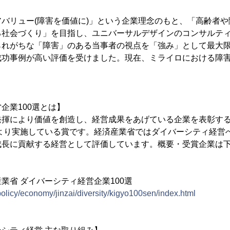
バリュー(障害を価値に)」という企業理念のもと、「高齢者
る社会づくり」を目指し、ユニバーサルデザインのコンサルテ
られがちな「障害」のある当事者の視点を「強み」として最大
成功事例が高い評価を受けました。現在、ミライロにおける障害
企業100選とは】
発揮により価値を創造し、経営成果をあげている企業を表彰す
度より実施している賞です。経済産業省ではダイバーシティ経営
成長に貢献する経営として評価しています。概要・受賞企業は
業省 ダイバーシティ経営企業100選
policy/economy/jinzai/diversity/kigyo100sen/index.html