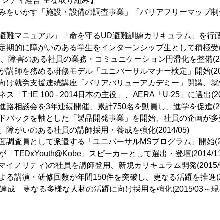
シティ経営 主な取り組み】
強みをいかす「施設・設備の調査事業」「バリアフリーマップ制
難マニュアル」「命を守るUD避難訓練カリキュラム」を行政と策定
定期的に障がいのある学生をインターンシップ生として積極受け入れ(
連携し、障害のある社員の業務・コミュニケーション円滑化を整備(201
講師を務める研修モデル「ユニバーサルマナー検定」開始(2013
向け就労支援連続講座「バリアバリューアカデミー」開講、就労を促進
THE 100 - 2014日本の主役」、AERA「U-25」に選出(201
路相談会を3年連続開催、累計750名を動員し、進学を促進(2014
ドバックを軸とした「製品開発事業」を開始、社員の企画が多数採用(
障がいのある社員の講師採用・養成を強化(2014/05)
調査員として派遣する「ユニバーサルMSプログラム」開始(201
TEDxYouth@Kobe」スピーカーとして選出・登壇(2014/11
・マイノリティ)の社員を講師登用、新規カリキュラム開発(2015/0
る講演・研修回数が年間150件を突破し、更なる活躍を推進(201
達成 更なる多様な人材の活躍に向け採用を強化(2015/03～現