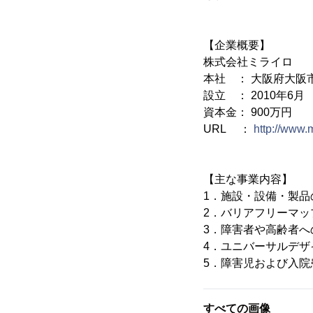
【企業概要】
株式会社ミライロ
本社 ： 大阪府大阪市
設立 ： 2010年6月
資本金： 900万円
URL ：
http://www.m
【主な事業内容】
1．施設・設備・製
2．バリアフリーマッ
3．障害者や高齢者へ
4．ユニバーサルデ
5．障害児および入
すべての画像