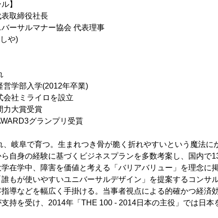
ール】
代表取締役社長
バーサルマナー協会 代表理事
しや)
れ
営学部入学(2012年卒業)
株式会社ミライロを設立
人間力大賞受賞
AWARD3グランプリ受貰
まれ、岐阜で育つ。生まれつき骨が脆く折れやすいという魔法に
から自身の経験に基づくビジネスプランを多数考案し、国内で1
大学在学中、障害を価値と考える「バリアバリュー」を理念に
「誰もが使いやすいユニバーサルデザイン」を提案するコンサ
客指導などを幅広く手掛ける。当事者視点による的確かつ経済
持を受け、2014年「THE 100 - 2014日本の主役」では日