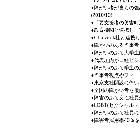
【ミライロのダイバー
●障がい者が自らの
(2010/10)
●「要支援者の災害時避
●教育機関と連携し、
●Chatwork社と
●障がいのある当事者が
●障がいのある大学生
●代表垣内が日経ビジネス「
●障がいのある学生の進
●当事者視点やフィー
●東京支社開設に伴い、
●全国の障がい者を覆面
●障害のある女性社員が「
●LGBT(セクシャル
●障がいのある社員によ
●障害者雇用率40％を