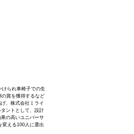
かけられ車椅子での生
3の賞を獲得するなど
掲げ、株式会社ミライ
ルタントとして、設計
効果の高いユニバーサ
本を変える100人に選出