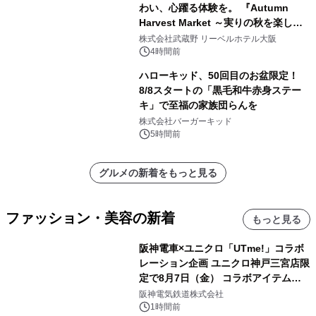
わい、心躍る体験を。 『Autumn
Harvest Market ～実りの秋を楽しむ
ディナー&スイーツビュッフェ～』を9
株式会社武蔵野 リーベルホテル大阪
月18日より開催！
4時間前
ハローキッド、50回目のお盆限定！
8/8スタートの「黒毛和牛赤身ステー
キ」で至福の家族団らんを
株式会社バーガーキッド
5時間前
グルメの新着をもっと見る
ファッション・美容の新着
もっと見る
阪神電車×ユニクロ「UTme!」コラボ
レーション企画 ユニクロ神戸三宮店限
定で8月7日（金） コラボアイテムが
発売決定！
阪神電気鉄道株式会社
1時間前