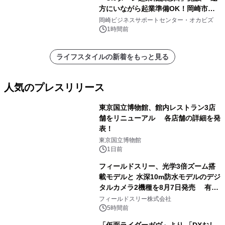
方にいながら起業準備OK！岡崎市を
挑戦者があつまるまちに～
岡崎ビジネスサポートセンター・オカビズ
1時間前
ライフスタイルの新着をもっと見る
人気のプレスリリース
東京国立博物館、館内レストラン3店
舗をリニューアル 各店舗の詳細を発
表！
1
東京国立博物館
1日前
フィールドスリー、光学3倍ズーム搭
載モデルと 水深10m防水モデルのデジ
タルカメラ2機種を8月7日発売 有効
2
約1300万画素、用途別に選べるコンデ
フィールドスリー株式会社
ジ新登場
5時間前