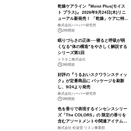
乾燥ケアライン『Moist Plus(モイス
ト プラス)』 2026年9月24日(木)リニ
ューアル新発売！ 「乾燥」ケアに特化
し、ライン使いで潤いに満ちた肌へ
株式会社ハーバー研究所
2時間前
眠りづらさの正体──寝ると呼吸が弱
くなる"体の構造"をやさしく解説する
シリーズ第1回
トラタニ株式会社
3時間前
好評の『うるおいスクワランスティッ
ク』が定番商品に パッケージを刷新
し、9/24より発売
株式会社ハーバー研究所
3時間前
色を香りで表現するインセンスシリー
ズ「The COLORS」の 限定の香りを
含むアソートメントや関連アイテムを
8月6日発売
株式会社 松栄堂 リスン事業部