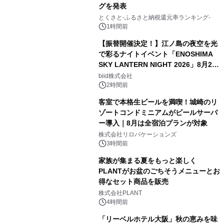
グを発表
とくさと-ふるさと納税還元率ランキング-
1時間前
【振替開催決定！】江ノ島の夜空を光
で彩るナイトイベント「ENOSHIMA
SKY LANTERN NIGHT 2026」8月22
日(土)振替開催＆受付スタート！
biid株式会社
2時間前
客室で本格生ビールを満喫！城崎のリ
ゾートコンドミニアムがビールサーバ
ー導入｜8月は全宿泊プランが対象
株式会社リロバケーションズ
3時間前
家族が集まる夏をもっと楽しく
PLANTがお盆のごちそうメニューとお
得なセット商品を販売
株式会社PLANT
4時間前
「リーベルホテル大阪」秋の恵みを味