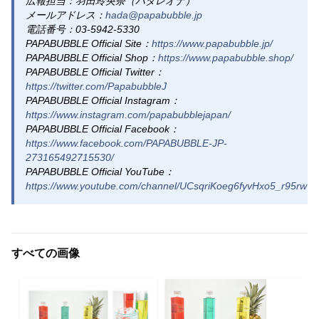
広報担当：羽田玲央奈（ハダレオナ）
メールアドレス：
hada@papabubble.jp
電話番号：03-5942-5330
PAPABUBBLE Official Site：
https://www.papabubble.jp/
PAPABUBBLE Official Shop：
https://www.papabubble.shop/
PAPABUBBLE Official Twitter：
https://twitter.com/PapabubbleJ
PAPABUBBLE Official Instagram：
https://www.instagram.com/papabubblejapan/
PAPABUBBLE Official Facebook：
https://www.facebook.com/PAPABUBBLE-JP-
273165492715530/
PAPABUBBLE Official YouTube：
https://www.youtube.com/channel/UCsqriKoeg6fyvHxo5_r95rw
すべての画像