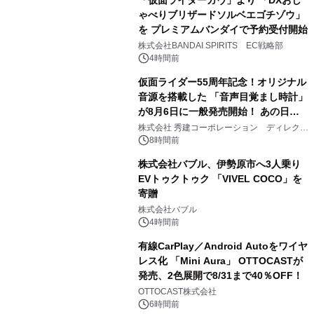
「仮面ライダーガヴ」より 「DXおし
ゃべりブリザードソルベエゴチゾウ」
を プレミアムバンダイで予約受付開始
3
株式会社BANDAI SPIRITS EC戦略部
4時間前
仮面ライダー55周年記念！オリジナル
音源を搭載した 「音声目覚まし時計」
が8月6日に一般発売開始！ あの日の
4
大興奮が今甦る
株式会社 秀建コーポレーション ディレクト
アートギャラリー
8時間前
株式会社バブル、伊勢原市へ3人乗り
EVトゥクトゥク 「VIVEL COCO」を
寄贈
5
株式会社バブル
4時間前
有線CarPlay／Android Autoをワイヤ
レス化 「Mini Aura」 OTTOCASTが
発売、2色展開で8/31まで40％OFF！
6
OTTOCAST株式会社
6時間前