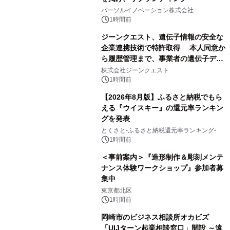
パーソルイノベーション株式会社
1時間前
ジーンクエスト、遺伝子情報の安全な
企業連携技術で特許取得 本人同意か
ら履歴管理まで、事業者の遺伝子デー
タ活用を支援
株式会社ジーンクエスト
1時間前
【2026年8月版】ふるさと納税でもら
える『ウイスキー』の還元率ランキン
グを発表
とくさと-ふるさと納税還元率ランキング-
1時間前
＜事前案内＞『造形制作＆彫刻メンテ
ナンス体験ワークショップ』参加者募
集中
東京都北区
1時間前
岡崎市のビジネス相談所オカビズ
「UIJターン起業相談窓口」開設 ～遠