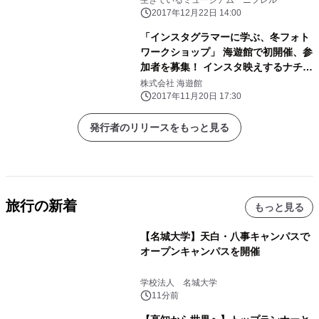
生きているミュージアム ニフレル
2017年12月22日 14:00
「インスタグラマーに学ぶ、冬フォト
ワークショップ」 海遊館で初開催、参
加者を募集！ インスタ映えするナチュ
ラルフォトで ふたりの思い出をもっと
株式会社 海遊館
素敵に残そう
2017年11月20日 17:30
発行者のリリースをもっと見る
旅行の新着
もっと見る
【名城大学】天白・八事キャンパスで
オープンキャンパスを開催
学校法人 名城大学
11分前