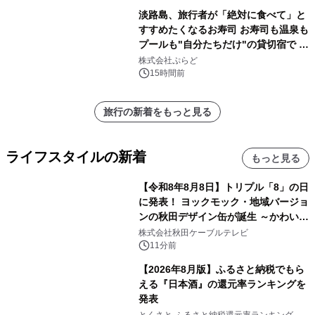
淡路島、旅行者が「絶対に食べて」と
すすめたくなるお寿司 お寿司も温泉も
プールも"自分たちだけ"の貸切宿で 1
日1組限定「岩屋温泉 絵島別庭 海と
株式会社ぷらど
森」の握り寿司プラン
15時間前
旅行の新着をもっと見る
ライフスタイルの新着
もっと見る
【令和8年8月8日】トリプル「8」の日
に発表！ ヨックモック・地域バージョ
ンの秋田デザイン缶が誕生 ～かわいい
秋田犬の子犬と秋田の四季と名所を巡
株式会社秋田ケーブルテレビ
るパッケージ～ 9月1日(火)秋田県内で
11分前
販売開始
【2026年8月版】ふるさと納税でもら
える『日本酒』の還元率ランキングを
発表