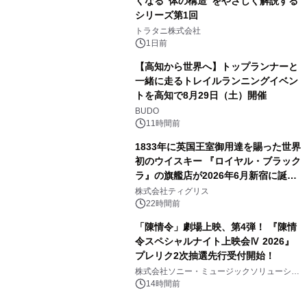
くなる"体の構造"をやさしく解説する
シリーズ第1回
3
トラタニ株式会社
1日前
【高知から世界へ】トップランナーと
一緒に走るトレイルランニングイベン
トを高知で8月29日（土）開催
4
BUDO
11時間前
1833年に英国王室御用達を賜った世界
初のウイスキー 『ロイヤル・ブラック
ラ』の旗艦店が2026年6月新宿に誕
5
生 バカルディ ジャパンと連携した
株式会社ティグリス
没入型バー「BAR Arca」
22時間前
「陳情令」劇場上映、第4弾！ 『陳情
令スペシャルナイト上映会Ⅳ 2026』
プレリク2次抽選先行受付開始！
6
株式会社ソニー・ミュージックソリューショ
ンズ
14時間前