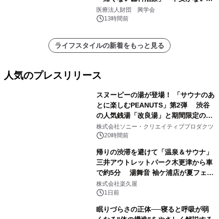
療計画」をテーマに専門監修
医療法人財団 興学会
13時間前
ライフスタイルの新着をもっと見る
人気のプレスリリース
スヌーピーの湯が登場！ 「サウナのあ
とに楽しむPEANUTS」第2弾 渋谷
の人気銭湯「改良湯」と期間限定のコ
1
ラボレーション サウナイキタイコラ
株式会社ソニー・クリエイティブプロダクツ
ボグッズも発売決定！
20時間前
帰りの渋滞を避けて「温泉＆サウナ」
三井アウトレットパーク木更津から車
で約5分 湯舞音 袖ケ浦店が夏フェア
2
メニューを提供
株式会社楽久屋
1日前
眠りづらさの正体──寝ると呼吸が弱