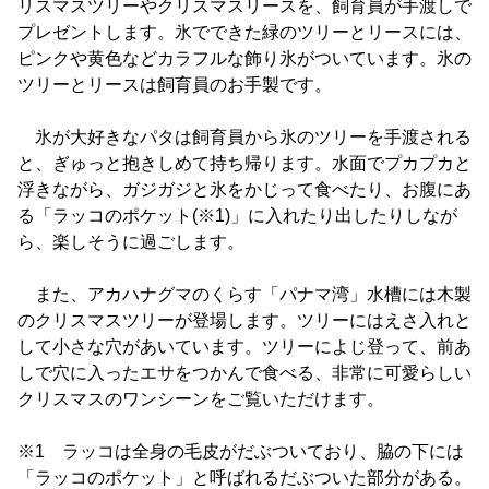
リスマスツリーやクリスマスリースを、飼育員が手渡しで
プレゼントします。氷でできた緑のツリーとリースには、
ピンクや黄色などカラフルな飾り氷がついています。氷の
ツリーとリースは飼育員のお手製です。
氷が大好きなパタは飼育員から氷のツリーを手渡される
と、ぎゅっと抱きしめて持ち帰ります。水面でプカプカと
浮きながら、ガジガジと氷をかじって食べたり、お腹にあ
る「ラッコのポケット(※1)」に入れたり出したりしなが
ら、楽しそうに過ごします。
また、アカハナグマのくらす「パナマ湾」水槽には木製
のクリスマスツリーが登場します。ツリーにはえさ入れと
して小さな穴があいています。ツリーによじ登って、前あ
しで穴に入ったエサをつかんで食べる、非常に可愛らしい
クリスマスのワンシーンをご覧いただけます。
※1 ラッコは全身の毛皮がだぶついており、脇の下には
「ラッコのポケット」と呼ばれるだぶついた部分がある。