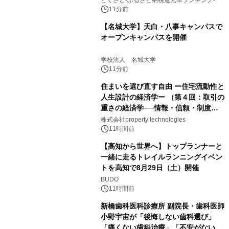
とくさと-ふるさと納税還元率ランキング-
11分前
【名城大学】天白・八事キャンパスで
オープンキャンパスを開催
学校法人 名城大学
11分前
住まいを選び直す自由 ー住宅流動性と
人生設計の経済学ー （第４回：取引の
重さの経済学──情報・信頼・制度を
PropTechはどう組み替えるか）｜
株式会社property technologies
PropTech-Lab
11時間前
【高知から世界へ】トップランナーと
一緒に走るトレイルランニングイベン
トを高知で8月29日（土）開催
BUDO
11時間前
新橋歯科医科診療所 副院長・歯科医師
小野宇宙が「後悔しない歯科選び」
「痛くない歯科治療」「不安がない治