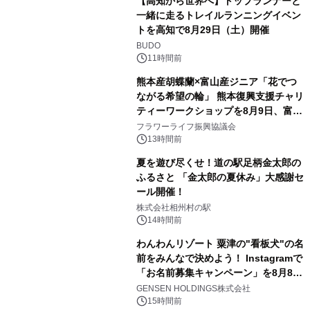
【高知から世界へ】トップランナーと
一緒に走るトレイルランニングイベン
トを高知で8月29日（土）開催
BUDO
11時間前
熊本産胡蝶蘭×富山産ジニア「花でつ
ながる希望の輪」 熊本復興支援チャリ
ティーワークショップを8月9日、富
山・射水で開催
フラワーライフ振興協議会
13時間前
夏を遊び尽くせ！道の駅足柄金太郎の
ふるさと 「金太郎の夏休み」大感謝セ
ール開催！
株式会社相州村の駅
14時間前
わんわんリゾート 粟津の"看板犬"の名
前をみんなで決めよう！ Instagramで
「お名前募集キャンペーン」を8月8日
(土)より開催
GENSEN HOLDINGS株式会社
15時間前